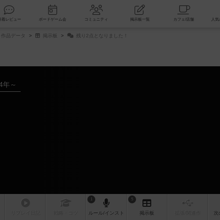
索
新着レビュー
ボードゲーム会
コミュニティ
掲示板一覧
作品データ
掲示板
残り2点となりました！
24年～
1
5
リプレイ
日記
戦略
・コツ
ルール
/インスト
掲示板
拡張/関連
作
次