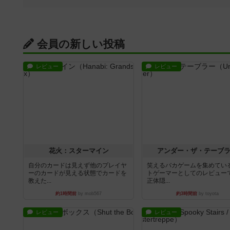
会員の新しい投稿
レビュー
レビュー
花火：スターマイン
アンダー・ザ・テーブ
自分のカードは見えず他のプレイヤ
笑えるバカゲームを集めてい
ーのカードが見える状態でカードを
トゲーマーとしてのレビュー
教えた...
正体隠...
約1時間前
by mob567
約3時間前
by toyota
レビュー
レビュー