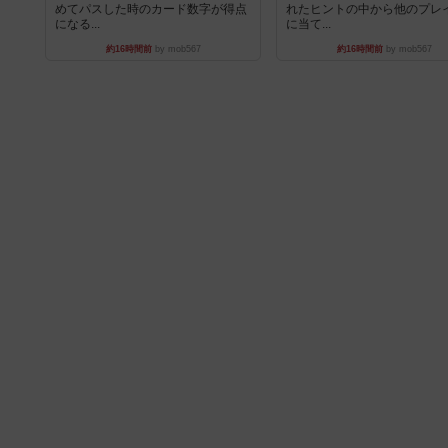
めてパスした時のカード数字が得点
れたヒントの中から他のプレ
になる...
に当て...
約16時間前
by mob567
約16時間前
by mob567