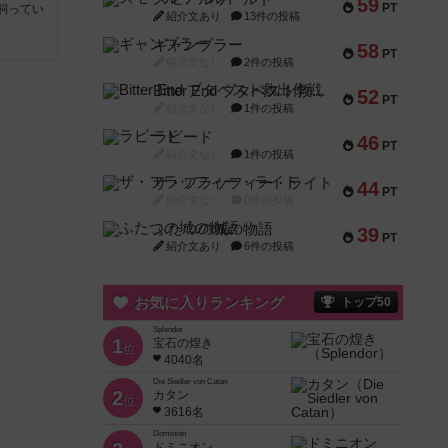
59
PT
飼ってい
紹介文あり
13件の投稿
ギャンブラー
58
PT
紹介文なし
2件の投稿
Bitter End ブタペスト救出作戦
52
PT
紹介文なし
1件の投稿
ラピード
46
PT
紹介文なし
1件の投稿
ザ・フラッフィー・ライト
44
PT
紹介文なし
0件の投稿
ふたつの城の物語
39
PT
紹介文あり
6件の投稿
お気に入りランキング
トップ50
Splendor
1
宝石の煌き
位
4040名
Die Siedler von Catan
2
カタン
位
3616名
Dominion
ドミニオン