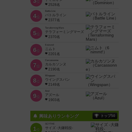
3
位
2528名
Battle Line
4
バトルライン
位
2377名
Terraforming Mars
5
テラフォーミングマーズ
位
2370名
6 nimmt!
6
ニムト
位
2201名
Carcassonne
7
カルカソンヌ
位
2190名
Wingspan
8
ウイングスパン
位
2149名
Azul
9
アズール
位
1903名
興味ありランキング
トップ50
SCYTHE
1
サイズ -大鎌戦役-
位