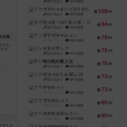
紹介文あり
1件の投稿
ファースト・イン・フライト
108
PT
紹介文あり
3件の投稿
モズビ－ズ・レイダ－ズ
94
PT
紹介文あり
1件の投稿
テンプテーション
79
 火牛陣
PT
紹介文なし
2件の投稿
させる。
インドネシア
できる
78
PT
紹介文あり
2件の投稿
宵と暁の呪文書
75
PT
紹介文あり
8件の投稿
リスボン・トラム 28
73
PT
紹介文あり
9件の投稿
アマナイト
73
PT
紹介文なし
1件の投稿
ブラヴェスト
66
PT
紹介文なし
1件の投稿
スペクタキュラー
60
PT
紹介文なし
1件の投稿
です!しか
スモールワールド