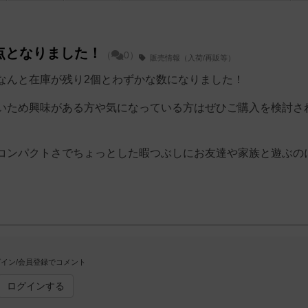
点となりました！
（
0）
販売情報（入荷/再販等）
なんと在庫が残り2個とわずかな数になりました！
いため興味がある方や気になっている方はぜひご購入を検討さ
コンパクトさでちょっとした暇つぶしにお友達や家族と遊ぶの
イン/会員登録でコメント
ログインする