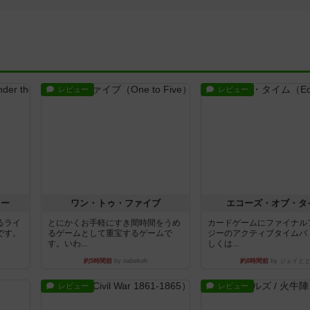
レビュー
レビュー
ラー
ワン・トゥ・ファイブ
エコーズ・オブ・タ
るライ
とにかくお手軽にすき間時間をうめ
カードゲームにファイナル
です。
るゲームとして重宝するゲームで
ジーのアクティブタイムバ
す。いわ...
しくは...
約5時間前
by nabekoh
約8時間前
by ジェイと
レビュー
レビュー