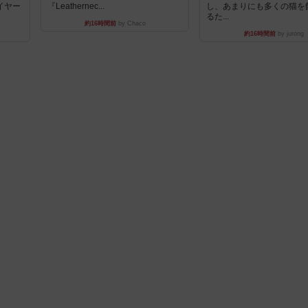
イヤー
『Leathernec...
し、あまりにも多くの猫を
るた...
約16時間前
by Chaco
約16時間前
by jurong