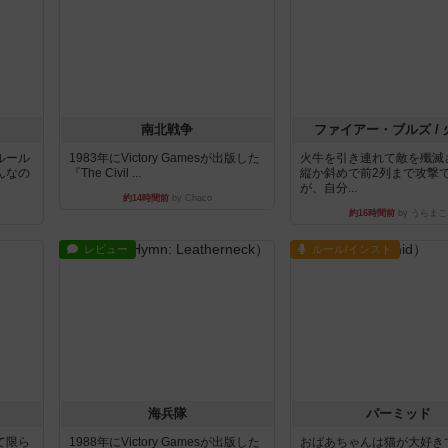
南北戦争
ファイアー・ブルズ /
ルール
1983年にVictory Gamesが出版した
火牛を引き連れて敵を殲滅
んなの
『The Civil ...
縦か斜めで前2列まで攻撃
が、自分...
約14時間前
by Chaco
約16時間前
by うらまこ
レビュー
ルール/インスト
海兵隊
パーミッド
て限ら
1988年にVictory Gamesが出版した
おばあちゃんは猫が大好き