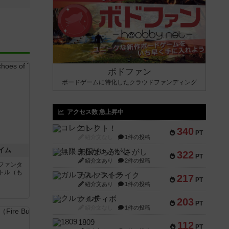
ボドファン
ボードゲームに特化したクラウドファンディング
アクセス数 急上昇中
コレクト！
340
PT
紹介文なし
1件の投稿
イム
無限まちがいさがし
322
PT
紹介文あり
2件の投稿
ファンタ
トル（も
ガルフストライク
217
PT
紹介文あり
1件の投稿
と
クルティボ
203
PT
紹介文なし
1件の投稿
1809
112
PT