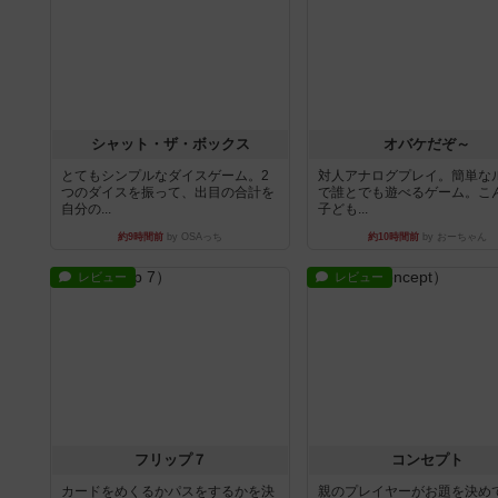
シャット・ザ・ボックス
オバケだぞ～
とてもシンプルなダイスゲーム。2
対人アナログプレイ。簡単な
つのダイスを振って、出目の合計を
で誰とでも遊べるゲーム。こ
自分の...
子ども...
約9時間前
by OSAっち
約10時間前
by おーちゃん
レビュー
レビュー
フリップ７
コンセプト
カードをめくるかパスをするかを決
親のプレイヤーがお題を決め