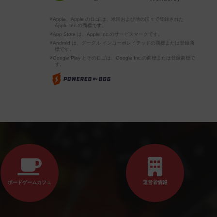
※Apple、Apple のロゴ は、米国および他の国々で登録された
Apple Inc.の商標です。
※App Store は、Apple Inc.のサービスマークです。
※Android は、グーグル インコーポレイテッドの商標または登録商
標です。
※Google Play とそのロゴは、Google Inc.の商標または登録商標で
す。
ボードゲームカフェ
運営者情報