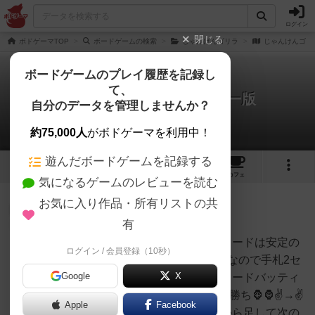
ログイン
閉じる
ボドゲーマTOP
ボードゲームの検索
じゃんけんゴリラ
じゃんけんゴリ
ボードゲームのプレイ履歴を記録し
て、
じゃんけんゴリラ：ダイソー版
自分のデータを管理しませんか？
1件のルール/インスト
約75,000人
がボドゲーマを利用中！
遊んだボードゲームを記録する
3
5
5
トップ
画像
動画
レビュー
カフェ
気になるゲームのレビューを読む
お気に入り作品・所有リストの共
神
156名
0名
0
有
じゃんけんゴリラ🦍ダイソー版カードは安定の
ログイン / 会員登録（10秒）
たつきち
エンボス👍品質が最高に良い3人なので手札2セ
Google
X
ット持ち🦍は全てに勝てる最強カードバッティ
ングすると打ち消し✌️✌️🖐→🖐の勝ち🦍🦍✌️→✌️
Apple
Facebook
の勝ち✊✌️🖐→もう1枚得点の山から足して次の