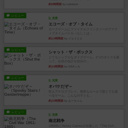
約9時間前
by nabekoh
レビュー
充実
エコーズ・オブ・タイム
カードゲームにファイナルファンタジーのアクテ
ィブタイムバトル（もしくは...
約13時間前
by ジェイとと
レビュー
シャット・ザ・ボックス
とてもシンプルなダイスゲーム。2つのダイスを振
って、出目の合計を自分の...
約14時間前
by OSAっち
レビュー
充実
オバケだぞ～
対人アナログプレイ。簡単なルールで誰とでも遊
べるゲーム。こんなの子ども...
約15時間前
by おーちゃん
レビュー
充実
南北戦争
1983年にVictory Gamesが出版した『The Civil ...