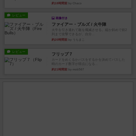
約18時間前
by Chaco
レビュー
画像付き
ファイアー・ブルズ / 火牛陣
火牛を引き連れて敵を殲滅させる。縦か斜めで前2
列まで攻撃できるが、自分...
約20時間前
by うらまこ
レビュー
フリップ７
カードをめくるかパスをするかを決めてパスした
時のカード数字が得点になる...
約21時間前
by mob567