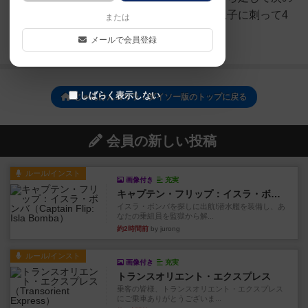
勝負手札は使い切って全て補充息子に刺って4
または
連続勝...
メールで会員登録
続きを読む（4年以上前）
しばらく表示しない
じゃんけんゴリラ：ダイソー版のトップに戻る
会員の新しい投稿
ルール/インスト
画像付き
充実
キャプテン・フリップ：イスラ・ボンバ
イスラ・ボンバを探しに出航!潜水艦を装備し、あ
なたの乗組員を監獄から解...
約2時間前
by jurong
ルール/インスト
画像付き
充実
トランスオリエント・エクスプレス
乗客の皆様、トランスオリエント・エクスプレス
にご乗車ありがとうございま...