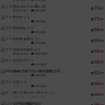
リスボン・トラム 28
73
PT
紹介文あり
9件の投稿
アマナイト
73
PT
紹介文なし
1件の投稿
ブラヴェスト
66
PT
紹介文なし
1件の投稿
スペクタキュラー
60
PT
紹介文なし
1件の投稿
スモールワールド
59
PT
紹介文あり
13件の投稿
ギャンブラー
58
PT
紹介文なし
2件の投稿
Bitter End ブタペスト救出作戦
52
PT
紹介文なし
1件の投稿
ラピード
46
PT
紹介文なし
1件の投稿
ザ・フラッフィー・ライト
44
PT
紹介文なし
0件の投稿
ふたつの城の物語