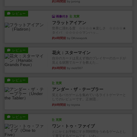
約3時間前
by jurong
レビュー
画像付き
充実
フラットアイアン
世界に浸れる度 ☆☆☆☆★楽しさ ☆☆☆☆★
タイパ ☆☆☆☆☆マンハッ...
約4時間前
by DKnewyork
レビュー
花火：スターマイン
自分のカードは見えず他のプレイヤーのカードが
見える状態でカードを教えた...
約6時間前
by mob567
レビュー
充実
アンダー・ザ・テーブラー
笑えるバカゲームを集めているライトゲーマーと
してのレビューです。正体隠...
約8時間前
by toyota
レビュー
充実
ワン・トゥ・ファイブ
とにかくお手軽にすき間時間をうめるゲームとし
て重宝するゲームです。いわ...