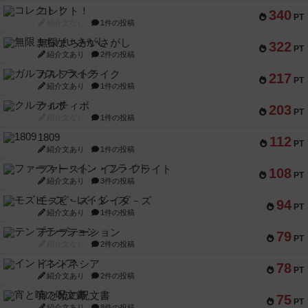
コレクト！
340
PT
紹介文なし
1件の投稿
無限まちがいさがし
322
PT
紹介文あり
2件の投稿
ガルフストライク
217
PT
紹介文あり
1件の投稿
クルティボ
203
PT
紹介文なし
1件の投稿
1809
112
PT
紹介文あり
1件の投稿
ファースト・イン・フライト
108
PT
紹介文あり
3件の投稿
モズビ－ズ・レイダ－ズ
94
PT
紹介文あり
1件の投稿
テンプテーション
79
PT
紹介文なし
2件の投稿
インドネシア
78
PT
紹介文あり
2件の投稿
宵と暁の呪文書
75
PT
紹介文あり
8件の投稿