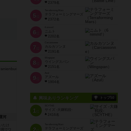
2379名
Terraforming Mars
5
テラフォーミングマーズ
位
2372名
6 nimmt!
6
ニムト
位
2202名
Carcassonne
7
カルカソンヌ
位
2191名
Wingspan
8
ウイングスパン
位
2151名
Azul
9
アズール
位
1904名
興味ありランキング
トップ50
SCYTHE
1
サイズ -大鎌戦役-
位
2416名
運河
いたけ
Terraforming Mars
2
テラフォーミングマーズ
専用でワ
位