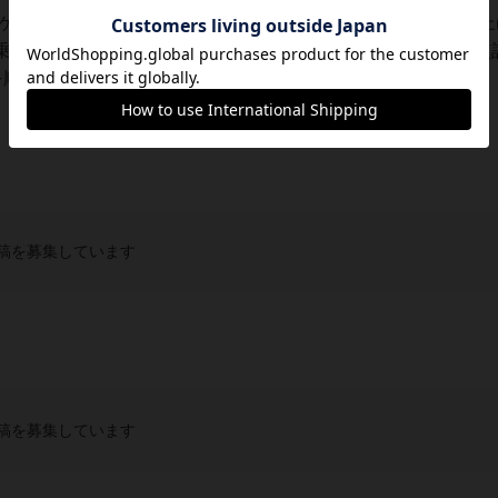
るゲームの中から「飛び込め！キャットタワー」を選択。くみ上
乗せたり放り込んだりしあった後、ネコの種類や乗り方で得点
順々に遊び、後にお互い交互にパーツを選択...
稿を募集しています
稿を募集しています