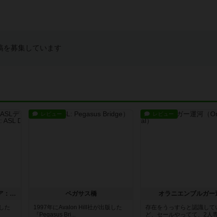
稿を募集しています
レビュー
レビュー
ストリート・オブ・ファイア：ASLデラックスモジュール1
ペガサス橋
オラニエンブルガー
版した
1997年にAvalon Hill社が出版した
存在をうっすらと認識して
『Pegasus Bri...
ど、セールやってて、2人