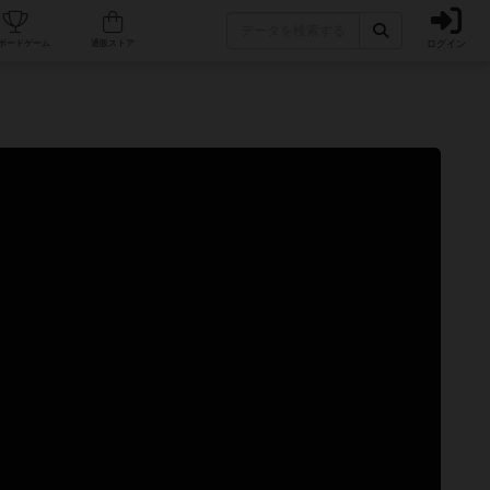
ログイン
カフェ/店舗
人気ボードゲーム
通販ストア