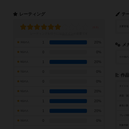
レーティング
テ
主要登場
レーティングを行うには
ログイン
が必要です
1
20%
10点の人
メ
0
0%
9点の人
その他の
1
20%
8点の人
0
0%
7点の人
作
0
0%
6点の人
タイトル
1
20%
5点の人
原題・英
1
20%
4点の人
参加人数
1
20%
3点の人
プレイ時
0
0%
2点の人
対象年齢