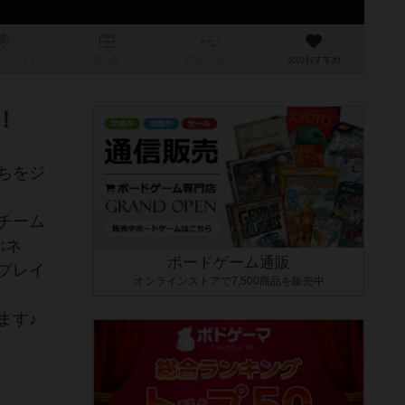
/インスト
掲示板
拡張/関連
作
次のおすすめ
！
ちをジ
チーム
ぶネ
ボードゲーム通販
プレイ
オンラインストアで7,500商品を販売中
ます♪