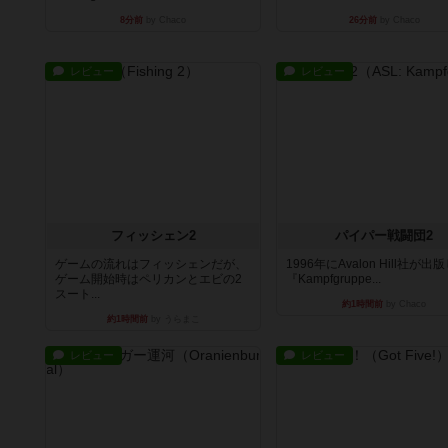
8分前
by Chaco
26分前
by Chaco
レビュー
レビュー
フィッシェン2
パイパー戦闘団2
ゲームの流れはフィッシェンだが、
1996年にAvalon Hill社が出
ゲーム開始時はペリカンとエビの2
『Kampfgruppe...
スート...
約1時間前
by Chaco
約1時間前
by うらまこ
レビュー
レビュー