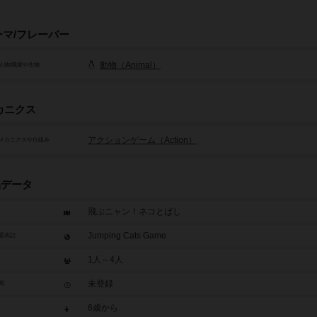
ーマ/フレーバー
動物（Animal）
人物/職業や生物
カニクス
アクションゲーム（Action）
メカニクスや仕組み
品データ
飛ぶニャン！ネコとばし
Jumping Cats Game
題表記
1人～4人
未登録
間
6歳から