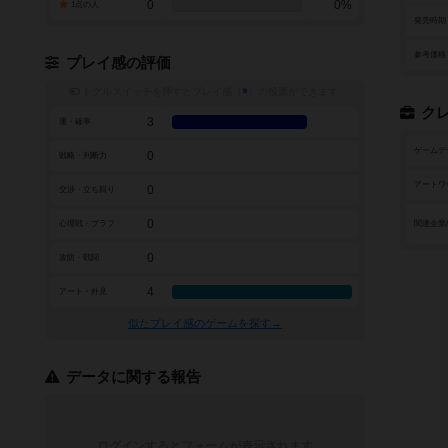
0
0%
1点の人
発売時期
参考価格
プレイ感の評価
トグルスイッチを押すとプレイ感（
※
）の投票ができます
ク
3
運・確率
ゲームデ
0
戦略・判断力
アートワ
0
交渉・立ち回り
0
心理戦・ブラフ
関連企業
0
攻防・戦闘
4
アート・外見
似たプレイ感のゲームを探す→
データに関する報告
ログインするとフォームが表示されます