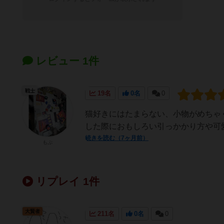
レビュー 1件
戦士
19名
0名
0
猫好きにはたまらない、小物がめちゃ
した際におもしろい引っかかり方や可
続きを読む（7ヶ月前）
もぷ
リプレイ 1件
大賢者
211名
0名
0