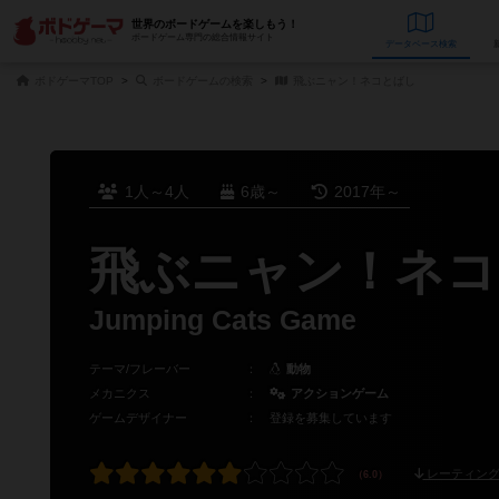
世界のボードゲームを楽しもう！
ボードゲーム専門の総合情報サイト
データベース
検
ボドゲーマTOP
ボードゲームの検索
飛ぶニャン！ネコとばし
1人～4人
6歳～
2017年～
飛ぶニャン！ネコ
Jumping Cats Game
テーマ/フレーバー
：
動物
メカニクス
：
アクションゲーム
ゲームデザイナー
：
登録を募集しています
レーティング