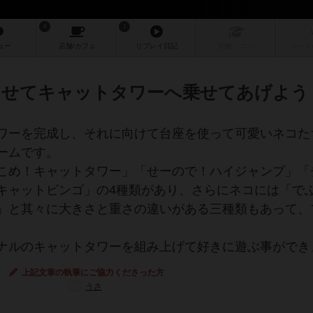
8
1
ュー
店舗/
カフェ
リプレイ
日記
戦略
・コツ
ルール
させてキャットタワーへ乗せてあげよう
ワーを完成し、それに向けて台座を使って可愛いネコた
ームです。
こめ！キャットタワー」「せーので！ハイジャンプ」「
キャットビンゴ」の4種類があり、さらにネコには「で
」と其々に大きさと重さの違いがある三種類もあって、
ナルのキャットタワーを組み上げて好きに遊ぶ事ができ
上記文章の執筆にご協力くださった方
うさ