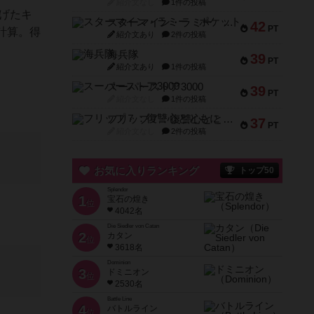
紹介文なし
1件の投稿
げたキ
スターマイン・ラミー ポケット
42
PT
計算。得
紹介文あり
2件の投稿
海兵隊
39
PT
紹介文あり
1件の投稿
スーパーストア3000
39
PT
紹介文なし
1件の投稿
フリップ７：復讐心とともに
37
PT
紹介文なし
2件の投稿
お気に入りランキング
トップ50
Splendor
1
宝石の煌き
位
4042名
Die Siedler von Catan
2
カタン
位
3618名
Dominion
3
ドミニオン
位
2530名
Battle Line
4
バトルライン
位