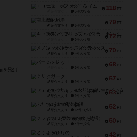
エコーズ・オブ・タイム
118
PT
紹介文なし
8件の投稿
南北戦争
79
PT
紹介文あり
1件の投稿
キャプテン・フリップ：イスラ・ボンバ
72
PT
紹介文なし
2件の投稿
メメントオンラインタクティクス
70
PT
紹介文あり
4件の投稿
パーミッド
68
PT
紹介文なし
1件の投稿
猫を飛ば
クリーグ
57
PT
紹介文あり
1件の投稿
セミファイナル ～お前はまだ生きている～
53
PT
紹介文あり
1件の投稿
ふたつの街の物語
52
PT
紹介文あり
18件の投稿
クランク! ：冒険者たち（拡張）
50
PT
紹介文あり
4件の投稿
とうほうの！
42
PT