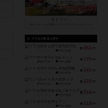
ボドファン
ボードゲームに特化したクラウドファンディング
アクセス数 急上昇中
リワイルド：サウスアメリカ
552
PT
紹介文なし
2件の投稿
マーケットフレッシュ
170
PT
紹介文あり
1件の投稿
ファイアー・ブルズ / 火牛陣
141
PT
紹介文なし
1件の投稿
ワン・トゥ・ファイブ
122
PT
紹介文あり
1件の投稿
トランスオリエント・エクスプレス
119
PT
紹介文なし
1件の投稿
フラットアイアン
118
PT
紹介文なし
2件の投稿