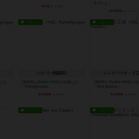
カプレと...
39分前
by Chaco
約1時間前
by みいやん
レビュー
レビュー
パイパー戦闘団1
レッドバリケ－ド
版した
1993年にAvalon Hill社が出版した
1989年にAvalon Hill社
『Kampfgruppe...
『Red Barrica...
約2時間前
by Chaco
約2時間前
by Chaco
レビュー
レビュー