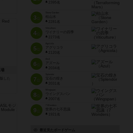
2395名
Stone Garden
3
枯山水
位
2281名
Viticulture
4
ワイナリーの四季
位
2273名
Agricola
5
アグリコラ
位
2120名
Azul
6
アズール
位
2034名
工場
Splendor
7
が出版した
宝石の煌き
位
2031名
Wingspan
8
ウイングスパン
位
2007名
7 Wonders
9
世界の七不思議
位
1921名
最近見たボードゲーム