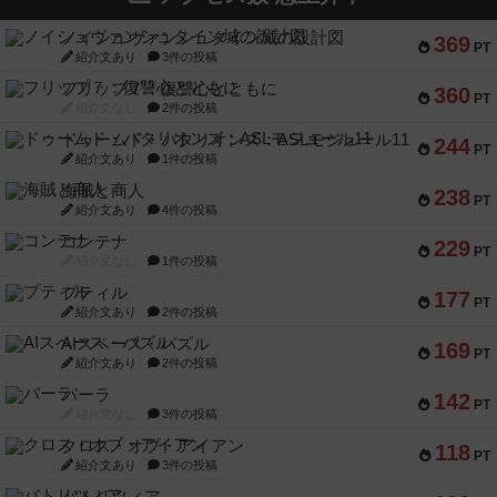
ノイシュヴァンシュタイン城の設計図
369
PT
紹介文あり
3件の投稿
フリップ７：復讐心とともに
360
PT
紹介文なし
2件の投稿
ドゥームド・バタリオンズ：ASLモジュール11
244
PT
紹介文あり
1件の投稿
海賊と商人
238
PT
紹介文あり
4件の投稿
コンテナ
229
PT
紹介文なし
1件の投稿
プティル
177
PT
紹介文あり
2件の投稿
AIスペース・パズル
169
PT
紹介文あり
2件の投稿
パーラ
142
PT
紹介文なし
3件の投稿
クロス・オブ・アイアン
118
PT
紹介文あり
3件の投稿