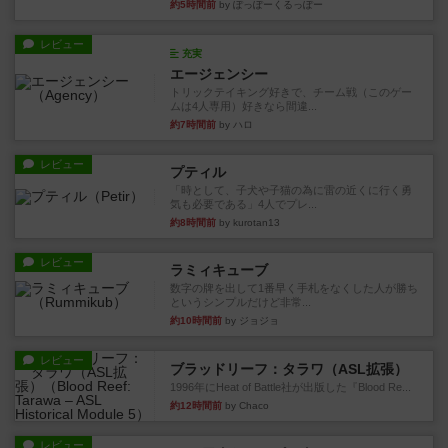
約5時間前
by ぽっぽーくるっぽー
レビュー
充実
エージェンシー
トリックテイキング好きで、チーム戦（このゲー
ムは4人専用）好きなら間違...
約7時間前
by ハロ
レビュー
プティル
「時として、子犬や子猫の為に雷の近くに行く勇
気も必要である」4人でプレ...
約8時間前
by kurotan13
レビュー
ラミィキューブ
数字の牌を出して1番早く手札をなくした人が勝ち
というシンプルだけど非常...
約10時間前
by ジョジョ
レビュー
ブラッドリーフ：タラワ（ASL拡張）
1996年にHeat of Battle社が出版した『Blood Re...
約12時間前
by Chaco
レビュー