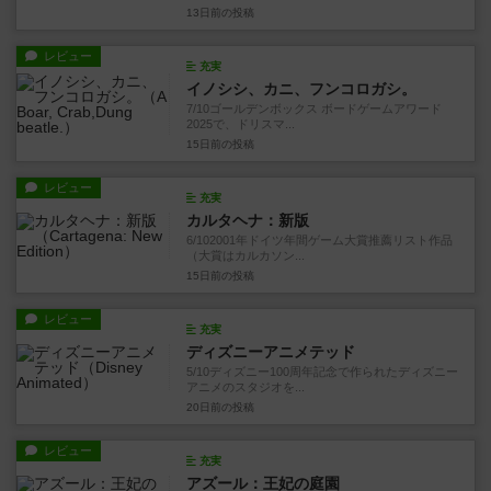
13日前
の投稿
レビュー
充実
イノシシ、カニ、フンコロガシ。
7/10ゴールデンボックス ボードゲームアワード
2025で、ドリスマ...
15日前
の投稿
レビュー
充実
カルタヘナ：新版
6/102001年ドイツ年間ゲーム大賞推薦リスト作品
（大賞はカルカソン...
15日前
の投稿
レビュー
充実
ディズニーアニメテッド
5/10ディズニー100周年記念で作られたディズニー
アニメのスタジオを...
20日前
の投稿
レビュー
充実
アズール：王妃の庭園