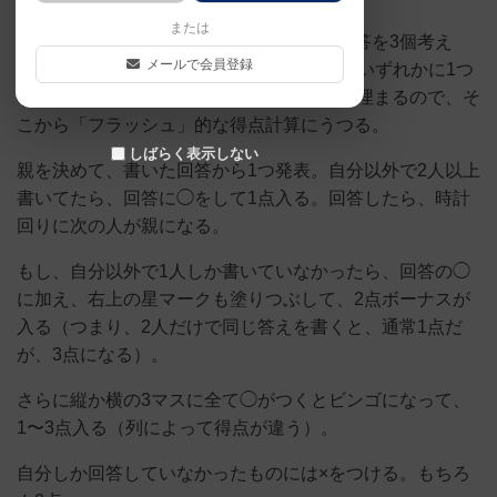
または
「フラッシュ」みたいにお題が出され、回答を3個考え
メールで会員登録
て、3x3マス（合計9マス）の個人ボードのいずれかに1つ
ずつ記入。これを3回やったら、9マス全部埋まるので、そ
こから「フラッシュ」的な得点計算にうつる。
しばらく表示しない
親を決めて、書いた回答から1つ発表。自分以外で2人以上
書いてたら、回答に◯をして1点入る。回答したら、時計
回りに次の人が親になる。
もし、自分以外で1人しか書いていなかったら、回答の◯
に加え、右上の星マークも塗りつぶして、2点ボーナスが
入る（つまり、2人だけで同じ答えを書くと、通常1点だ
が、3点になる）。
さらに縦か横の3マスに全て◯がつくとビンゴになって、
1〜3点入る（列によって得点が違う）。
自分しか回答していなかったものには×をつける。もちろ