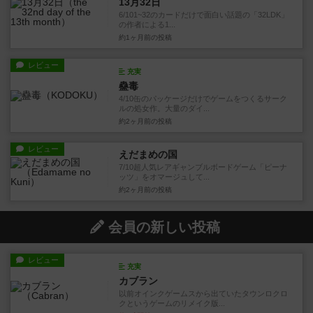
13月32日
6/101~32のカードだけで面白い話題の「32LDK」
の作者による1...
約1ヶ月前
の投稿
レビュー
充実
蠱毒
4/10缶のパッケージだけでゲームをつくるサーク
ルの処女作。大量のダイ...
約2ヶ月前
の投稿
レビュー
えだまめの国
7/10超人気レアギャンブルボードゲーム「ピーナ
ッツ」をオマージュして...
約2ヶ月前
の投稿
会員の新しい投稿
レビュー
充実
カブラン
以前オインクゲームスから出ていたタウンロクロ
クというゲームのリメイク版...