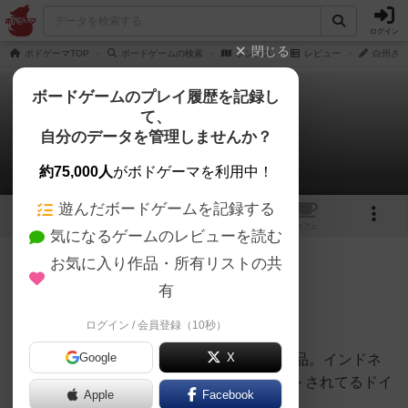
ログイン
閉じる
ボドゲーマTOP
ボードゲームの検索
ジンクス
レビュー
白州さん
ボードゲームのプレイ履歴を記録し
て、
ジンクス
自分のデータを管理しませんか？
白州さんのレビュー
約75,000人
がボドゲーマを利用中！
遊んだボードゲームを記録する
1
1
トップ
画像
動画
レビュー
カフェ
気になるゲームのレビューを読む
お気に入り作品・所有リストの共
563名
5名
0
3ヶ月前
有
レーティングが非公開に設定されたユーザー
7/10
ログイン / 会員登録（10秒）
Google
X
2026年ドイツ年間ゲーム大賞ノミネート作品。インドネ
シアのワードパーティーゲーム。ノミネートされてるドイ
Apple
Facebook
ツ語版の名前は「dito!（ディート！）」。