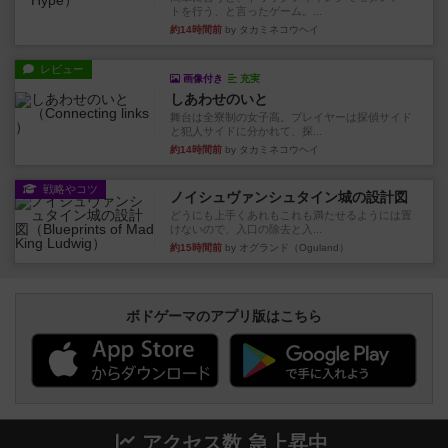
トを行う、と言ったゲーム。...
約14時間前
by タカミネコウヘイ
レビュー
画像付き
充実
しあわせのいと
舞台は全寮制の女子高。プレイヤーは探偵サイド
と犯人サイドに分かれて、探...
約14時間前
by タカミネコウヘイ
戦略やコツ
ノイシュヴァンシュタイン城の設計図
どうにも上手くあれもこれも満たせるようには置
けないので、入口の除去と入...
約15時間前
by オグランド（Oguland）
ボドゲーマのアプリ版はこちら
アクセス数 急上昇中