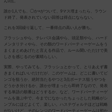
ん0点。
誰か1人でも、◯か×がついて、9マス埋まったら、ラウン
ド終了。発表されていない回答は得点にならない。
これを3回繰り返して、一番得点の高い人が勝ち。
フラッシュやら、テレパス会議やら、頭足類やら、ハード
メンタリティやら、その類のワードパーティーゲームをう
まくまとめあげたと言える作品で、ルール聞いただけで美
しさを感じるのが素晴らしい。
実際、やってみても、フラッシュとかって、とりあえず書
きまくればいいだけだが、このゲームは、どこに書いてビ
ンゴを狙うか、絶対当たるやつと3点ボーナス狙うやつを
どうかき分けるか、誰かが埋まったら即終了なので、発表
する単語の順番はどうするか、など、ワードパーティーゲ
ームを遊ぶ中で、今までになかったちょっとした戦略がシ
ンプルにほどよくて、楽しい。ハステヴォルテほどは戦略
がないけど、そのレンジのワードパーティーゲームは初か