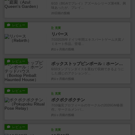
6/10（BGAでプレイ）アズールシリーズ第4弾。興
味あったが、プレイ...
20日前
の投稿
レビュー
充実
リバース
7/102026年ドイツ年間エキスパートゲーム大賞ノ
ミネート作品。登場...
約1ヶ月前
の投稿
レビュー
ボックストップピンボール：ホーンテッドハウス
6/10タンブリンダイスを重ねて収納できるように
した感じのアクションゲ...
約1ヶ月前
の投稿
レビュー
充実
ポクポクポクチン
7/10偏見プロフィールのサークルの2026GM春新
作。サークルメンバ...
約1ヶ月前
の投稿
レビュー
充実