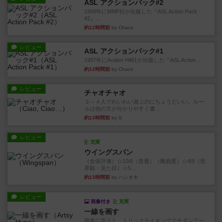
ASL アクションパック#2
1999年にMMP社が出版した『ASL Action Pack
#2』...
約12時間前
by Chaco
レビュー
ASL アクションパック#1
1997年にAvalon Hill社が出版した『ASL Action ...
約12時間前
by Chaco
レビュー
チャオチャオ
３～４人でわいわい遊ぶのにちょうどいい。ルー
ルは他の方が分かりやすく書...
約13時間前
by S
レビュー
充実
ウイングスパン
（全体評価）☆10/6（普通）（難易度）☆4/5（世
界観・見た目）☆5...
約13時間前
by ハシオキ
レビュー
画像付き
充実
一線を画す
簡単に言うと、トリックテイキングでモダンアー