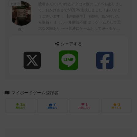
読者さんのいいねとアクセス数のモチベもありまし
たまご
て、おかげさまで50万PV達成しました！ありがと
うございます！ 【評価基準】（随時、気が向いた
ら更新） １：ルール解読不能 ２：ゲームとして重
大な欠陥あり 〜〜普通にゲームとして遊べるかど
白州
うかの境目〜〜 ...
シェアする
マイボードゲーム登録者
15
7
1
0
興味あり
経験あり
お気に入り
持ってる