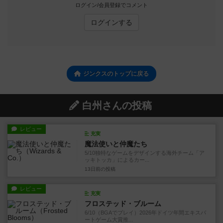
ログイン/会員登録でコメント
ログインする
ジンクスのトップに戻る
白州さんの投稿
レビュー
充実
魔法使いと仲魔たち
5/10独特なゲームをデザインする海外チーム「ア
ッキトッカ」によるカー...
13日前
の投稿
レビュー
充実
フロステッド・ブルーム
6/10（BGAでプレイ）2026年ドイツ年間エキスパ
ートゲーム大賞推...