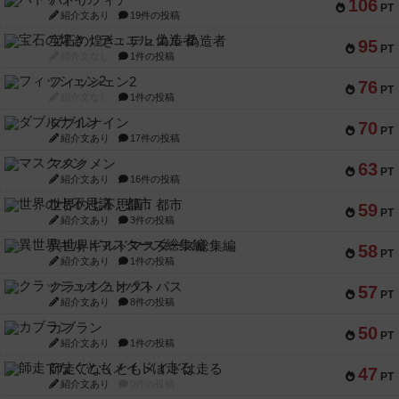
パトリツィア
106
PT
紹介文あり
19件の投稿
宝石の煌き：デュエル 偽造者
95
PT
紹介文なし
1件の投稿
フィッシェン2
76
PT
紹介文なし
1件の投稿
ダブルナイン
70
PT
紹介文あり
17件の投稿
マスクメン
63
PT
紹介文あり
16件の投稿
世界の七不思議：都市
59
PT
紹介文あり
3件の投稿
異世界ギルドマスターズ総集編
58
PT
紹介文あり
1件の投稿
クラッシュオクトパス
57
PT
紹介文あり
8件の投稿
カブラン
50
PT
紹介文あり
1件の投稿
師走でなくともメイドは走る
47
PT
紹介文あり
0件の投稿