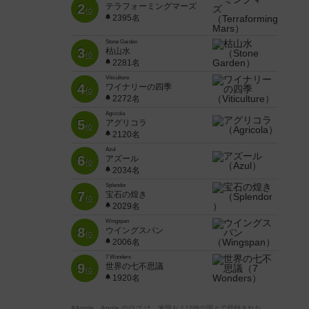
2
テラフォーミングマーズ
位
2395名
Stone Garden
3
枯山水
位
2281名
Viticulture
4
ワイナリーの四季
位
2272名
Agricola
5
アグリコラ
位
2120名
Azul
6
アズール
位
2034名
Splendor
7
宝石の煌き
位
2029名
Wingspan
8
ウイングスパン
位
2006名
7 Wonders
9
世界の七不思議
位
1920名
※Apple、Apple のロゴ は、米国および他の国々で登録された