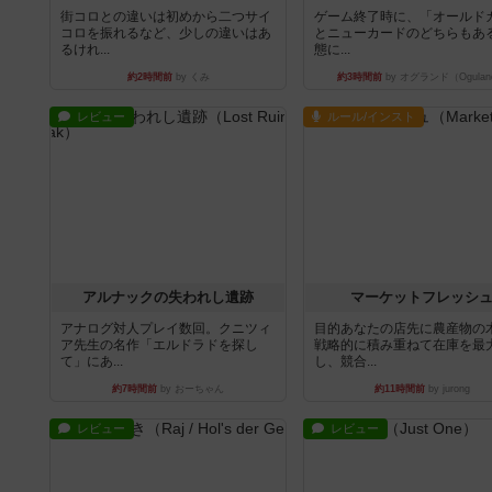
街コロとの違いは初めから二つサイ
ゲーム終了時に、「オールド
コロを振れるなど、少しの違いはあ
とニューカードのどちらもある
るけれ...
態に...
約2時間前
by くみ
約3時間前
by オグランド（Ogulan
レビュー
ルール/インスト
アルナックの失われし遺跡
マーケットフレッシ
アナログ対人プレイ数回。クニツィ
目的あなたの店先に農産物の
ア先生の名作「エルドラドを探し
戦略的に積み重ねて在庫を最
て」にあ...
し、競合...
約7時間前
by おーちゃん
約11時間前
by jurong
レビュー
レビュー