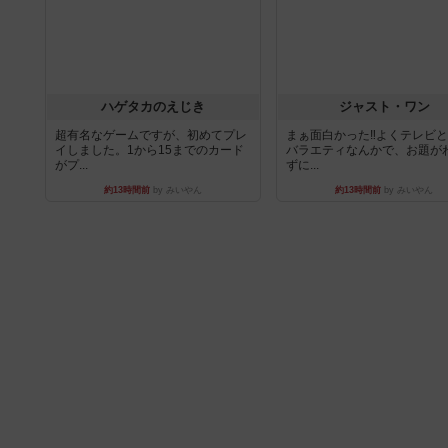
ハゲタカのえじき
ジャスト・ワン
超有名なゲームですが、初めてプレ
まぁ面白かった‼️よくテレビ
イしました。1から15までのカード
バラエティなんかで、お題が
がプ...
ずに...
約13時間前
by みいやん
約13時間前
by みいやん