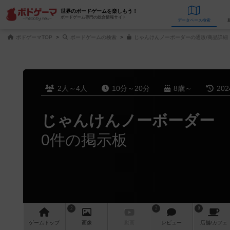
世界のボードゲームを楽しもう！
ボードゲーム専門の総合情報サイト
データベース
検
ボドゲーマTOP
ボードゲームの検索
じゃんけんノーボーダーの通販/商品詳細
2人～4人
10分～20分
8歳～
20
じゃんけんノーボーダー
0件の掲示板
2
2
8
ゲーム
トップ
画像
動画
レビュー
店舗/
カフェ