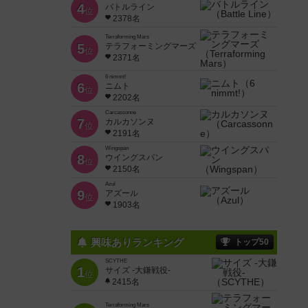
4
バトルライン
位
2378名
Terraforming Mars
5
テラフォーミングマーズ
位
2371名
6 nimmt!
6
ニムト
位
2202名
Carcassonne
7
カルカソンヌ
位
2191名
Wingspan
8
ウイングスパン
位
2150名
Azul
9
アズール
位
1903名
興味ありランキング
トップ50
SCYTHE
1
サイズ -大鎌戦役-
位
2415名
Terraforming Mars