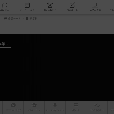
索
新着レビュー
ボードゲーム会
コミュニティ
掲示板一覧
作品データ
掲示板
24年～
リプレイ
日記
戦略
・コツ
ルール
/インスト
掲示板
拡張/関連
作
次