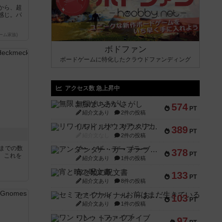
から、超
感じ。パ
ーム家族)
ボドファン
ボードゲームに特化したクラウドファンディング
アクセス数 急上昇中
無限まちがいさがし
574
PT
紹介文あり
2件の投稿
リワイルド：サウスアメリカ
389
PT
紹介文なし
2件の投稿
5までの数
アンダー・ザ・テーブラー
378
PT
。これを
紹介文あり
1件の投稿
宵と暁の呪文書
133
PT
紹介文あり
8件の投稿
セミファイナル ～お前はまだ生きている～
103
PT
紹介文あり
1件の投稿
ワン・トゥ・ファイブ
97