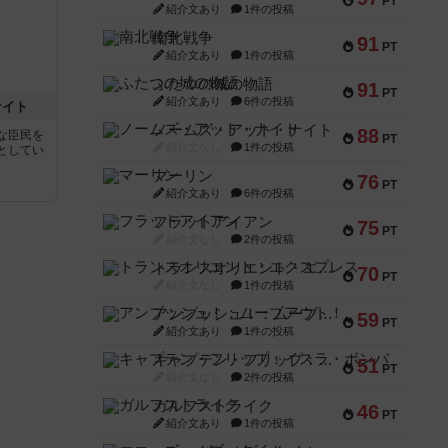
PT
紹介文あり
1件の投稿
南北戦争
91
PT
紹介文あり
1件の投稿
ふたつの城の物語
91
PT
紹介文あり
6件の投稿
ナイト
ノームズ・アット・ナイト
88
な臣民を
PT
紹介文なし
1件の投稿
としてい
マーリン
76
PT
紹介文あり
6件の投稿
フラットアイアン
75
PT
紹介文なし
2件の投稿
トランスオリエント・エクスプレス
70
PT
紹介文なし
1件の投稿
アンブッシュ！：ムーブアウト！
59
PT
紹介文あり
1件の投稿
キャプテン・フリップ：イスラ・ボンバ
51
PT
紹介文なし
2件の投稿
ガルフストライク
46
PT
紹介文あり
1件の投稿