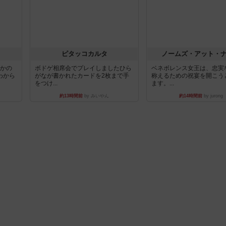
ピタッコカルタ
ノームズ・アット・
とかの
ボドゲ相席会でプレイしましたひら
ベネボレンス女王は、忠実
わから
がなが書かれたカードを2枚まで手
称えるための祝宴を開こう
をつけ...
ます。...
約13時間前
by みいやん
約14時間前
by jurong