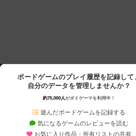
ボードゲームのプレイ履歴を記録して
自分のデータを管理しませんか？
約75,000人
がボドゲーマを利用中！
ボドゲーマTOP
ボードゲーム通販
遊んだボードゲームを記録する
気になるゲームのレビューを読む
ボードゲームを検索する
新作・再入荷情報
お気に入り作品・所有リストの共有
ボードゲームの新着レビュー
定番ボードゲームの通販