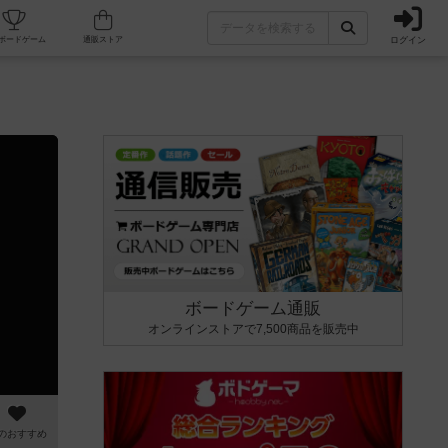
ログイン
カフェ/店舗
人気ボードゲーム
通販ストア
ボードゲーム通販
オンラインストアで7,500商品を販売中
のおすすめ