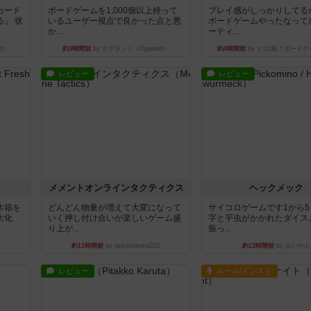
カード
ボードゲームを1,000個以上持って
プレイ感がしっかりしてる
」 状
いるユーザー視点で良かった点と悪
ボードゲームやったなって
か...
ーティ...
d）
約3時間前
by オグランド（Oguland）
約4時間前
by ヒロ(新！ボードゲ
レビュー
レビュー
ュ
メメントオンラインタクティクス
ヘックメック
木箱を
どんどん物量が増えて大変になって
サイコロゲームです1から
大化
いく押し付け合いが楽しいゲーム盛
字と芋虫がかかれたダイス
り上が...
振っ...
約11時間前
by nekomanma222
約13時間前
by みいやん
レビュー
ルール/インスト