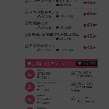
エコーズ・オブ・タイム
45
PT
紹介文なし
8件の投稿
スカルキング
45
PT
紹介文あり
12件の投稿
海兵隊
45
PT
紹介文あり
1件の投稿
Bitter End ブタペスト救出作戦
45
PT
紹介文なし
1件の投稿
ドコジャン
42
PT
紹介文あり
10件の投稿
お気に入りランキング
トップ50
Splendor
1
宝石の煌き
位
4041名
Die Siedler von Catan
2
カタン
位
3616名
Dominion
3
ドミニオン
位
2530名
Battle Line