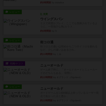
約5時間前
by daisdice
レビュー
充実
ウイングスパン
２人で何度かプレイ。ここでも指摘されているよ
うに、一部強力な鳥(カラス...
約6時間前
by S
レビュー
街コロ通
街コロとの違いは初めから二つサイコロを振れる
など、少しの違いはあるけれ...
約11時間前
by くみ
戦略やコツ
ニューオールド
ゲーム終了時に、「オールドカードとニューカー
ドのどちらもある」 状態に...
約12時間前
by オグランド（Oguland）
レビュー
ニューオールド
ボードゲームを1,000個以上持っているユーザー視
点で良かった点と悪か...
約12時間前
by オグランド（Oguland）