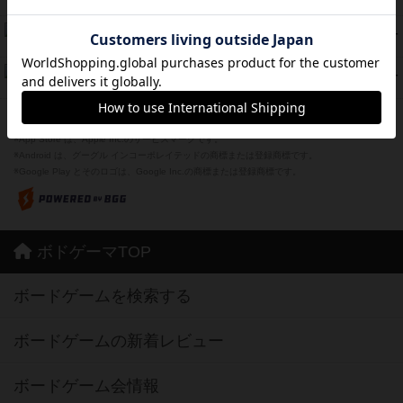
紹介文あり
1件の投稿
Bitter End ブタペスト救出作戦
45
PT
紹介文なし
1件の投稿
ドコジャン
42
PT
紹介文あり
10件の投稿
※Apple、Apple のロゴ は、米国および他の国々で登録されたApple Inc.の商標です。
※App Store は、Apple Inc.のサービスマークです。
※Android は、グーグル インコーポレイテッドの商標または登録商標です。
※Google Play とそのロゴは、Google Inc.の商標または登録商標です。
ボドゲーマTOP
ボードゲームを検索する
ボードゲームの新着レビュー
ボードゲーム会情報