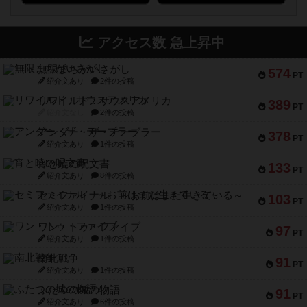
アクセス数 急上昇中
無限まちがいさがし
574
PT
紹介文あり
2件の投稿
リワイルド：サウスアメリカ
389
PT
紹介文なし
2件の投稿
アンダー・ザ・テーブラー
378
PT
紹介文あり
1件の投稿
宵と暁の呪文書
133
PT
紹介文あり
8件の投稿
セミファイナル ～お前はまだ生きている～
103
PT
紹介文あり
1件の投稿
ワン・トゥ・ファイブ
97
PT
紹介文あり
1件の投稿
南北戦争
91
PT
紹介文あり
1件の投稿
ふたつの城の物語
91
PT
紹介文あり
6件の投稿