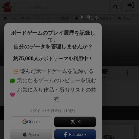
ログイン
閉じる
ボドゲーマTOP
ボードゲームの検索
いろちの通販/商品詳細
作品データ
ボードゲームのプレイ履歴を記録し
て、
いろち
自分のデータを管理しませんか？
0件のルール/インスト
約75,000人
がボドゲーマを利用中！
遊んだボードゲームを記録する
11
1
14
トップ
画像
動画
レビュー
カフェ
気になるゲームのレビューを読む
お気に入り作品・所有リストの共
いろちのトップに戻る
有
ログイン / 会員登録（10秒）
会員の新しい投稿
Google
X
レビュー
充実
Apple
Facebook
クランク! ：冒険者たち（拡張）