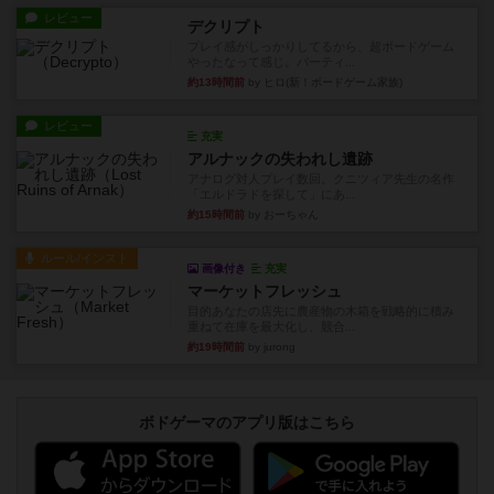
レビュー
デクリプト
プレイ感がしっかりしてるから、超ボードゲーム
やったなって感じ。パーティ...
約13時間前
by ヒロ(新！ボードゲーム家族)
レビュー
充実
アルナックの失われし遺跡
アナログ対人プレイ数回。クニツィア先生の名作
「エルドラドを探して」にあ...
約15時間前
by おーちゃん
ルール/インスト
画像付き
充実
マーケットフレッシュ
目的あなたの店先に農産物の木箱を戦略的に積み
重ねて在庫を最大化し、競合...
約19時間前
by jurong
ボドゲーマのアプリ版はこちら