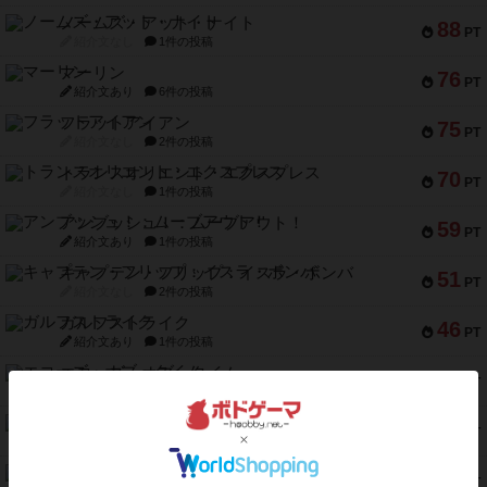
ノームズ・アット・ナイト
88
PT
紹介文なし
1件の投稿
マーリン
76
PT
紹介文あり
6件の投稿
フラットアイアン
75
PT
紹介文なし
2件の投稿
トランスオリエント・エクスプレス
70
PT
紹介文なし
1件の投稿
アンブッシュ！：ムーブアウト！
59
PT
紹介文あり
1件の投稿
キャプテン・フリップ：イスラ・ボンバ
51
PT
紹介文なし
2件の投稿
ガルフストライク
46
PT
紹介文あり
1件の投稿
エコーズ・オブ・タイム
45
PT
紹介文なし
8件の投稿
スカルキング
45
PT
紹介文あり
12件の投稿
海兵隊
45
PT