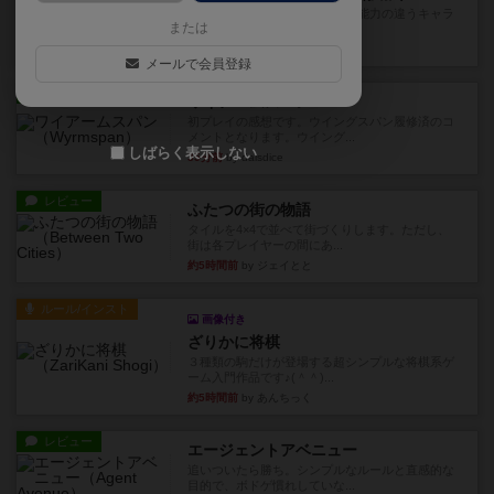
クランク！のプレイヤーごとに能力の違うキャラ
または
クターを使用できるようにな...
9分前
by ぽっぽーくるっぽー
メールで会員登録
レビュー
ワイアームスパン
初プレイの感想です。ウイングスパン履修済のコ
メントとなります。ウイング...
しばらく表示しない
35分前
by daisdice
レビュー
ふたつの街の物語
タイルを4×4で並べて街づくりします。ただし、
街は各プレイヤーの間にあ...
約5時間前
by ジェイとと
ルール/インスト
画像付き
ざりかに将棋
３種類の駒だけが登場する超シンプルな将棋系ゲ
ーム入門作品です♪(＾＾)...
約5時間前
by あんちっく
レビュー
エージェントアベニュー
追いついたら勝ち。シンプルなルールと直感的な
目的で、ボドゲ慣れしていな...