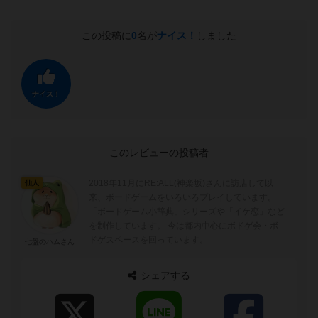
この投稿に
0
名が
ナイス！
しました
ナイス！
このレビューの投稿者
2018年11月にRE:ALL(神楽坂)さんに訪店して以
仙人
来、ボードゲームをいろいろプレイしています。
「ボードゲーム小辞典」シリーズや「イケ恋」など
を制作しています。 今は都内中心にボドゲ会・ボ
ドゲスペースを回っています。
七盤のハムさん
シェアする