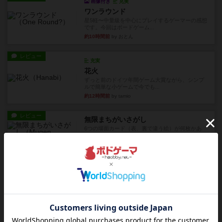
画像付き
充実
ワンラウンド
星5軽〜中量級を中心にプレイするゲーマーの感想
です。今回はボードゲーム...
約10時間前
by おとん
レビュー
充実
花火
ずっと前のドイツ年間ゲーム大賞ながら、シンプ
ルで簡単な小ゲームで今でも...
約12時間前
by tamio
レビュー
無限まちがいさがし
6つの場面カード（表、裏で違う絵）が何枚かあ
り、そのうち3つ選んで、同...
約15時間前
by ジェイとと
レビュー
充実
チケットトゥライド / チケットトゥライドアメリカ
デジタルソロプレイ。元祖チケライ？マップがた
くさん出てるからどれをプレ...
約16時間前
by おーちゃん