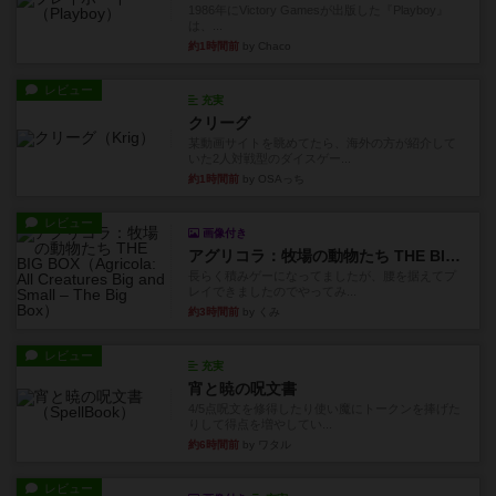
1986年にVictory Gamesが出版した『Playboy』
は、...
約1時間前
by Chaco
レビュー
充実
クリーグ
某動画サイトを眺めてたら、海外の方が紹介して
いた2人対戦型のダイスゲー...
約1時間前
by OSAっち
レビュー
画像付き
アグリコラ：牧場の動物たち THE BIG BOX
長らく積みゲーになってましたが、腰を据えてプ
レイできましたのでやってみ...
約3時間前
by くみ
レビュー
充実
宵と暁の呪文書
4/5点呪文を修得したり使い魔にトークンを捧げた
りして得点を増やしてい...
約6時間前
by ワタル
レビュー