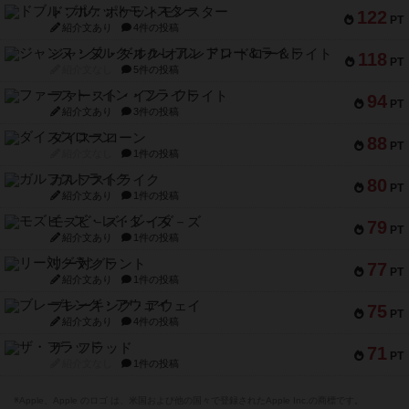
ドブル：ポケットモンスター
122
PT
紹介文あり
4件の投稿
ジャンヌ・ダルク-オルレアン ドロー＆ライト
118
PT
紹介文なし
5件の投稿
ファースト・イン・フライト
94
PT
紹介文あり
3件の投稿
ダイススローン
88
PT
紹介文なし
1件の投稿
ガルフストライク
80
PT
紹介文あり
1件の投稿
モズビ－ズ・レイダ－ズ
79
PT
紹介文あり
1件の投稿
リー対グラント
77
PT
紹介文あり
1件の投稿
ブレーキング・アウェイ
75
PT
紹介文あり
4件の投稿
ザ・フラッド
71
PT
紹介文なし
1件の投稿
※Apple、Apple のロゴ は、米国および他の国々で登録されたApple Inc.の商標です。