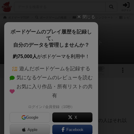
ログイン
閉じる
ボドゲーマTOP
ボードゲームの検索
インスタントシンジケート
レビュ
ボードゲームのプレイ履歴を記録し
て、
インスタントシンジケート
自分のデータを管理しませんか？
七盤のハムさんさんのレビュー
約75,000人
がボドゲーマを利用中！
遊んだボードゲームを記録する
1
トップ
画像
動画
レビュー
カフェ
気になるゲームのレビューを読む
お気に入り作品・所有リストの共
109名
0名
0
約2ヶ月前
有
ログイン / 会員登録（10秒）
開始時の各色の獲得上限は2枚。
Google
X
最小数値の人は最大数値の1枚を、最大数値の人はそれ以
外を獲得。
Apple
Facebook