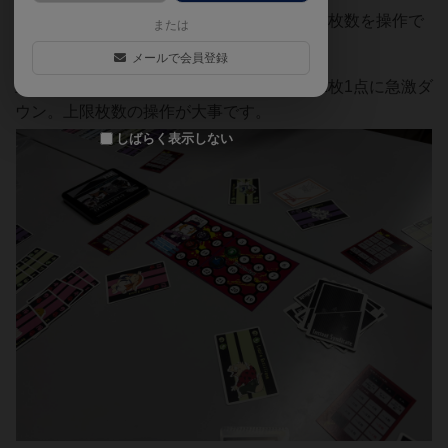
ただし最大数値の人は1枚捨てて各色の上限枚数を操作で
または
きます。
メールで会員登録
上限までなら数値が得点ですが、超えると1枚1点に急激ダ
ウン。上限枚数の操作が大事です。
しばらく表示しない