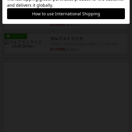
レビュー
画像付き
充実
ホットストリーク
星7軽〜中量級を中心にプレイするゲーマーの感想
です。ボードゲーム会にて...
約23時間前
by おとん
レビュー
ガルフストライク
1983年にVictory Gamesが出版した『Gulf Strik...
約23時間前
by Chaco