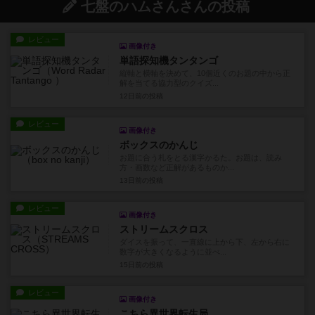
七盤のハムさんさんの投稿
レビュー
画像付き
単語探知機タンタンゴ
縦軸と横軸を決めて、10個近くのお題の中から正
解を当てる協力型のクイズ...
12日前
の投稿
レビュー
画像付き
ボックスのかんじ
お題に合う札をとる漢字かるた。お題は、読み
方・画数など正解があるものか...
13日前
の投稿
レビュー
画像付き
ストリームスクロス
ダイスを振って、一直線に上から下、左から右に
数字が大きくなるように並べ...
15日前
の投稿
レビュー
画像付き
こちら異世界転生局