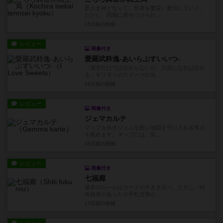
新人女神となって、世界を繁栄／救済していく。
ただし、同期に差をつけられ...
15日前
の投稿
レビュー
画像付き
愛羅武粋逸-あいらぶすいいつ-
「漢字だけでは伝わらないが、六択になれば伝わ
る」ギリギリのスイーツの当...
16日前
の投稿
レビュー
画像付き
ジェマカルテ
マップを歩きジェムを拾い地図を手に入れ名誉点
を集めます。マップには、見...
16日前
の投稿
レビュー
画像付き
七福廊
基本のルールはカードの大きさ比べ。ただし、特
殊効果があったり手札交換が...
17日前
の投稿