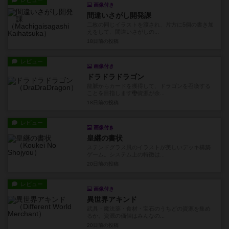
レビュー
画像付き
間違いさがし開発課
二枚の同じイラストを渡され、片方に5個の書き加
えをして、間違いさがしの...
18日前
の投稿
レビュー
画像付き
ドラドラドラゴン
龍脈からカードを獲得して、ドラゴンを召喚する
ことを目指します🐉資源が余...
18日前
の投稿
レビュー
画像付き
皇継の書状
ステンドグラス風のイラストが美しいデッキ構築
ゲーム。システム上の特徴は...
20日前
の投稿
レビュー
画像付き
異世界アキンド
武具・魔法薬・食材・宝石のうちどの資源を集め
るか。資源の価値はみんなの...
20日前
の投稿