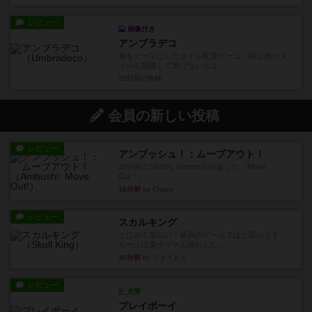
レビュー
画像付き
アンブラデコ
傘をテーマにしたタイル配置ゲーム。同じ色のタ
イルを隣接して置けない点は...
22日前
の投稿
会員の新しい投稿
レビュー
アンブッシュ！：ムーブアウト！
1984年にVictory Gamesが出版した『Move
Out！』...
16分前
by Chaco
レビュー
スカルキング
とにかく楽しい！最高のゲームではと思います。
ルールは多少ゲーム慣れした...
30分前
by ジェイとと
レビュー
充実
プレイボーイ