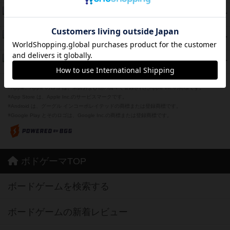
海兵隊
45
PT
紹介文あり
1件の投稿
Bitter End ブタペスト救出作戦
45
PT
紹介文なし
1件の投稿
ドコジャン
42
PT
紹介文あり
10件の投稿
※Apple、Apple のロゴ は、米国および他の国々で登録されたApple Inc.の商標です。
※App Store は、Apple Inc.のサービスマークです。
※Android は、グーグル インコーポレイテッドの商標または登録商標です。
※Google Play とそのロゴは、Google Inc.の商標または登録商標です。
ボドゲーマTOP
ボードゲームを検索する
ボードゲームの新着レビュー