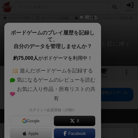
ログイン
閉じる
ボドゲーマTOP
ボードゲームの検索
たった今考えたプロポーズの言葉を君に
ボードゲームのプレイ履歴を記録し
て、
たった今考えたプロポーズの言葉を君に捧ぐ
自分のデータを管理しませんか？
よ。 ─空気クリア─
0件のリプレイ日記
約75,000人
がボドゲーマを利用中！
遊んだボードゲームを記録する
2
3
63
トップ
画像
動画
レビュー
カフェ
気になるゲームのレビューを読む
お気に入り作品・所有リストの共
たった今考えたプロポーズの言葉を君に捧ぐよ。 ─空気クリア─ の
トップに戻る
有
ログイン / 会員登録（10秒）
会員の新しい投稿
Google
X
レビュー
ジンラミー
Apple
Facebook