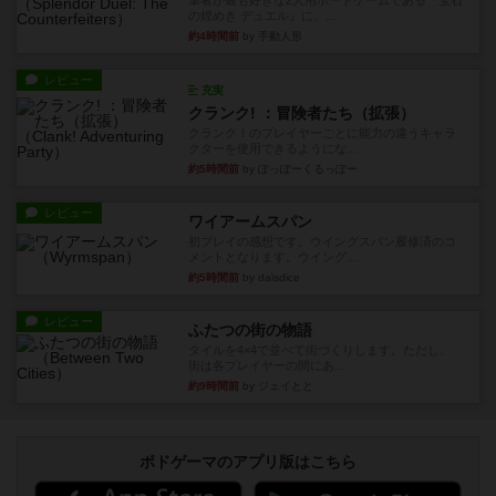
筆者が最も好きな2人用ボードゲームである『宝石
の煌めき デュエル』に、...
約4時間前
by 手動人形
レビュー
充実
クランク! ：冒険者たち（拡張）
クランク！のプレイヤーごとに能力の違うキャラ
クターを使用できるようにな...
約5時間前
by ぽっぽーくるっぽー
レビュー
ワイアームスパン
初プレイの感想です。ウイングスパン履修済のコ
メントとなります。ウイング...
約5時間前
by daisdice
レビュー
ふたつの街の物語
タイルを4×4で並べて街づくりします。ただし、
街は各プレイヤーの間にあ...
約9時間前
by ジェイとと
ボドゲーマのアプリ版はこちら