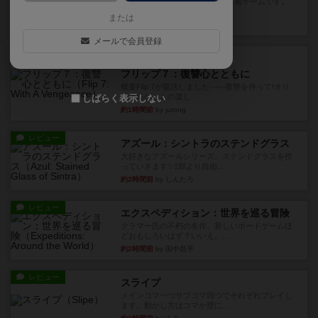
トランプで遊べる2人対戦の麻雀風ゲームです。
10枚の手札で、同じスーツ...
または
42分前
by OSAっち
メールで会員登録
ルール/インスト
画像付き
充実
フリップ７：復讐心とともに
概要Flip 7が復活しました――復讐を伴って!オリ
ジナルゲームの楽し...
しばらく表示しない
約1時間前
by jurong
レビュー
アズール：シントラのステンドグラス
大好きなアズールシリーズ。ステンドグラスを作
っていきます✨1部より自由...
約2時間前
by しんたろ
レビュー
エクスペディション：世界を巡る冒険
クラマー氏の不朽の名作。新しいボードゲームほ
どおもしろいはず？いいえ。...
約2時間前
by 田中昌平
レビュー
スライプ
メインコマ一つサブコマ四つでそれぞれプレイし
ます。動かし方はコマか壁に...