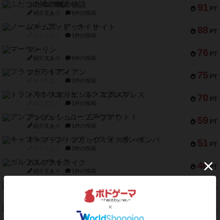
ふたつの城の物語
91
PT
紹介文あり
6件の投稿
ノームズ・アット・ナイト
88
PT
紹介文なし
1件の投稿
マーリン
76
PT
紹介文あり
6件の投稿
フラットアイアン
75
PT
紹介文なし
2件の投稿
トランスオリエント・エクスプレス
70
PT
紹介文なし
1件の投稿
アンブッシュ！：ムーブアウト！
59
PT
紹介文あり
1件の投稿
キャプテン・フリップ：イスラ・ボンバ
51
PT
紹介文なし
2件の投稿
ガルフストライク
46
PT
紹介文あり
1件の投稿
エコーズ・オブ・タイム
45
PT
紹介文なし
8件の投稿
スカルキング
45
PT
紹介文あり
12件の投稿