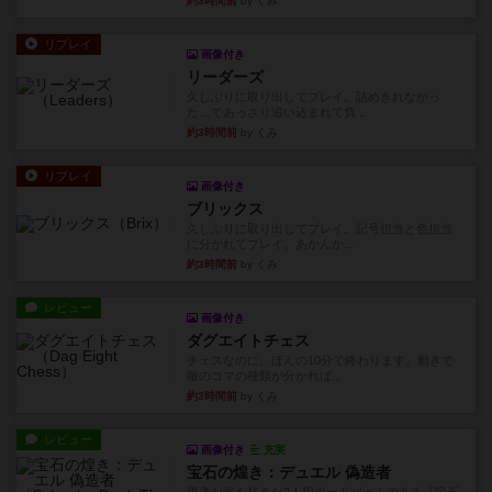
約3時間前
by くみ
リプレイ
画像付き
リーダーズ
久しぶりに取り出してプレイ。詰めきれなかっ
た…であっさり追い込まれて負...
約3時間前
by くみ
リプレイ
画像付き
ブリックス
久しぶりに取り出してプレイ。記号担当と色担当
に分かれてプレイ。あかんか...
約3時間前
by くみ
レビュー
画像付き
ダグエイトチェス
チェスなのに、ほんの10分で終わります。動きで
敵のコマの種類が分かれば...
約3時間前
by くみ
レビュー
画像付き
充実
宝石の煌き：デュエル 偽造者