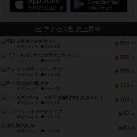
アクセス数 急上昇中
無限まちがいさがし
574
PT
紹介文あり
2件の投稿
リワイルド：サウスアメリカ
389
PT
紹介文なし
2件の投稿
アンダー・ザ・テーブラー
378
PT
紹介文あり
1件の投稿
宵と暁の呪文書
133
PT
紹介文あり
8件の投稿
セミファイナル ～お前はまだ生きている～
103
PT
紹介文あり
1件の投稿
ワン・トゥ・ファイブ
97
PT
紹介文あり
1件の投稿
南北戦争
91
PT
紹介文あり
1件の投稿