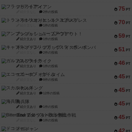
フラットアイアン
75
PT
紹介文なし
2件の投稿
トランスオリエント・エクスプレス
70
PT
紹介文なし
1件の投稿
アンブッシュ！：ムーブアウト！
59
PT
紹介文あり
1件の投稿
キャプテン・フリップ：イスラ・ボンバ
51
PT
紹介文なし
2件の投稿
ガルフストライク
46
PT
紹介文あり
1件の投稿
エコーズ・オブ・タイム
45
PT
紹介文なし
8件の投稿
スカルキング
45
PT
紹介文あり
12件の投稿
海兵隊
45
PT
紹介文あり
1件の投稿
Bitter End ブタペスト救出作戦
45
PT
紹介文なし
1件の投稿
ドコジャン
42
PT