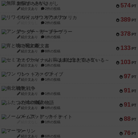
無限まちがいさがし
574
PT
紹介文あり
2件の投稿
リワイルド：サウスアメリカ
389
PT
紹介文なし
2件の投稿
アンダー・ザ・テーブラー
378
PT
紹介文あり
1件の投稿
宵と暁の呪文書
133
PT
紹介文あり
8件の投稿
セミファイナル ～お前はまだ生きている～
103
PT
紹介文あり
1件の投稿
ワン・トゥ・ファイブ
97
PT
紹介文あり
1件の投稿
南北戦争
91
PT
紹介文あり
1件の投稿
ふたつの城の物語
91
PT
紹介文あり
6件の投稿
ノームズ・アット・ナイト
88
PT
紹介文なし
1件の投稿
マーリン
76
PT
紹介文あり
6件の投稿