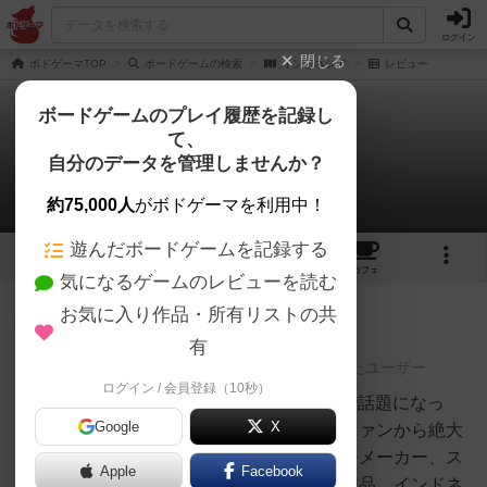
ログイン
閉じる
ボドゲーマTOP
ボードゲームの検索
インドネシア
レビュー
ボードゲームのプレイ履歴を記録し
て、
インドネシア
自分のデータを管理しませんか？
1件のレビュー
約75,000人
がボドゲーマを利用中！
遊んだボードゲームを記録する
5
1
2
トップ
画像
動画
レビュー
カフェ
気になるゲームのレビューを読む
お気に入り作品・所有リストの共
神
822名
5名
0
充実
有
レーティングが非公開に設定されたユーザー
ログイン / 会員登録（10秒）
白州
8/10フードチェーンマグネイトで話題になっ
Google
X
た、一部のボードゲームカルトファンから絶大
な支持を誇るオランダのマジキチメーカー、ス
Apple
Facebook
プロッターの割と有名な部類の作品。インドネ