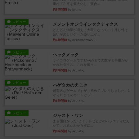
重ねて在庫を最大化し、競合...
約6時間前
by jurong
レビュー
メメントオンラインタクティクス
どんどん物量が増えて大変になっていく押し付け
合いが楽しいゲーム盛り上が...
約6時間前
by nekomanma222
レビュー
ヘックメック
サイコロゲームです1から5までの数字と芋虫がか
かれたダイス。これを振っ...
約8時間前
by みいやん
レビュー
ハゲタカのえじき
超有名なゲームですが、初めてプレイしました。1
から15までのカードがプ...
約8時間前
by みいやん
レビュー
ジャスト・ワン
まぁ面白かった‼️よくテレビとかのバラエティなん
かで、お題がわからずに...
約8時間前
by みいやん