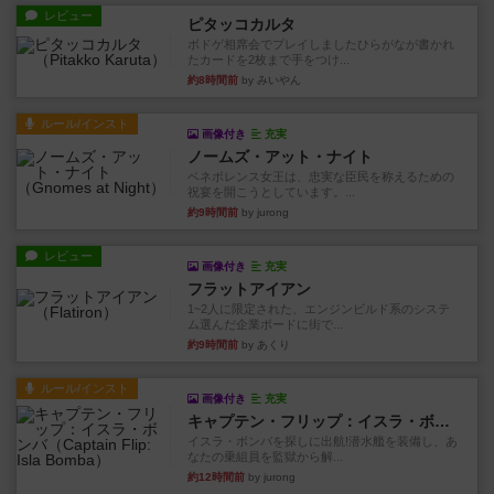
レビュー
ピタッコカルタ
ボドゲ相席会でプレイしましたひらがなが書かれ
たカードを2枚まで手をつけ...
約8時間前
by みいやん
ルール/インスト
画像付き
充実
ノームズ・アット・ナイト
ベネボレンス女王は、忠実な臣民を称えるための
祝宴を開こうとしています。...
約9時間前
by jurong
レビュー
画像付き
充実
フラットアイアン
1~2人に限定された、エンジンビルド系のシステ
ム選んだ企業ボードに街で...
約9時間前
by あくり
ルール/インスト
画像付き
充実
キャプテン・フリップ：イスラ・ボンバ
イスラ・ボンバを探しに出航!潜水艦を装備し、あ
なたの乗組員を監獄から解...
約12時間前
by jurong