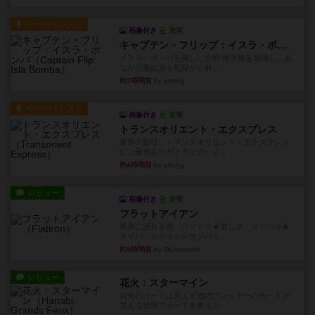
ルール/インスト
画像付き
充実
キャプテン・フリップ：イスラ・ボンバ
イスラ・ボンバを探しに出航!潜水艦を装備し、あ
なたの乗組員を監獄から解...
約3時間前
by jurong
ルール/インスト
画像付き
充実
トランスオリエント・エクスプレス
乗客の皆様、トランスオリエント・エクスプレス
にご乗車ありがとうございま...
約4時間前
by jurong
レビュー
画像付き
充実
フラットアイアン
世界に浸れる度 ☆☆☆☆★楽しさ ☆☆☆☆★
タイパ ☆☆☆☆☆マンハッ...
約5時間前
by DKnewyork
レビュー
花火：スターマイン
自分のカードは見えず他のプレイヤーのカードが
見える状態でカードを教えた...