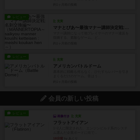
約1ヶ月前
の投稿
レビュー
充実
マナとぴあ〜最強マナー講師決定戦:名刺交換編〜
マナー講師になって他プレイヤーのマナー違反を
指摘する、素敵なゲーム。ど...
約1ヶ月前
の投稿
レビュー
充実
アメリカンバトルドーム
基本的に戦略も何もなく、ひたすらレバーを引き
まくるだけのゲーム。音はう...
約1ヶ月前
の投稿
会員の新しい投稿
レビュー
画像付き
充実
フラットアイアン
1~2人に限定された、エンジンビルド系のシステ
ム選んだ企業ボードに街で...
18分前
by あくり