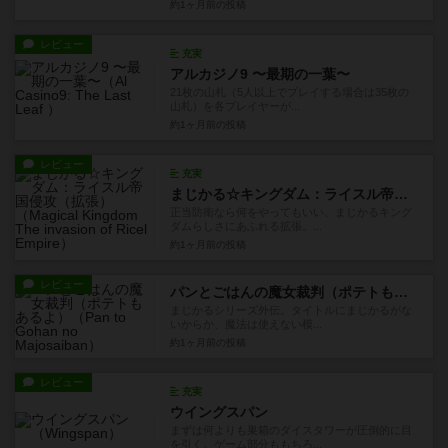
約1ヶ月前
の投稿
レビュー
充実
アルカジノ9 〜最期の一葉〜
21枚の山札（5人以上でプレイする場合は35枚の
山札）を各プレイヤーが...
約1ヶ月前
の投稿
レビュー
充実
まじかる☆キングダム：ライスル帝国侵攻（拡張）
正当防衛なら何をやってもいい、まじかるキング
ダムらしさにあふれる拡張。...
約1ヶ月前
の投稿
レビュー
パンとごはんの魔女裁判（ポテトもあるよ）
まじかるシリーズ外伝。タイトルにまじかるがな
いからか、魔法は使えない模...
約1ヶ月前
の投稿
レビュー
充実
ウイングスパン
まずは何よりも巣箱のダイスタワーが圧倒的に目
を引く。ゲーム部分ももちろ...