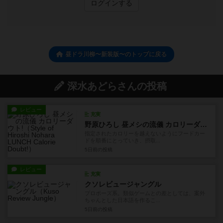
ログインする
昼ドラ川柳〜新装版〜のトップに戻る
深水あどらさんの投稿
レビュー
充実
野原ひろし 昼メシの流儀 カロリーダウト!
指定されたカロリーを越えないようにフードカー
ドを順番にとっていき、摂取...
5日前
の投稿
レビュー
充実
クソレビュージャングル
プロポーズ系。類似ゲームとの差としては、案外
ちゃんとした日本語を作るこ...
5日前
の投稿