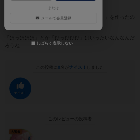
度は遊んでみてもいいかも。
または
「お義父様 やめてください いやあああ！」を作ったの
メールで会員登録
は大昔なのにいまだに覚えている……
「ほっほほほ」とか「ひっひひひ」はいったいなんなんだ
しばらく表示しない
ろうね
この投稿に
0
名が
ナイス！
しました
ナイス！
このレビューの投稿者
大賢者