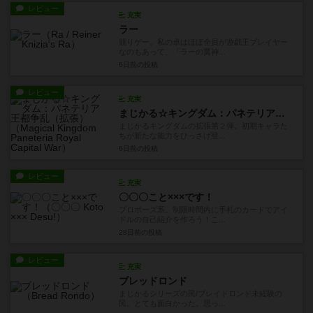
レビュー
充実
ラー
競りゲー。私の卓はほぼ全員が遊戯王プレイヤー
なのもあって、「ラーの翼神...
6日前
の投稿
レビュー
充実
まじかる☆キングダム：パネテリア王都争乱（拡張）
まじかるキングダムの拡張第２弾。初期キャラた
ちが新たな能力をひっさげ登...
6日前
の投稿
レビュー
充実
〇〇〇こと×××です！
プロポーズ系。制限時間内に手札のカードでアイ
ドルの自己紹介を作ろう！こ...
28日前
の投稿
レビュー
充実
ブレッドロンド
まじかるシリーズの民/ブレイドロンド未経験の
民。とても面白かった。思っ...