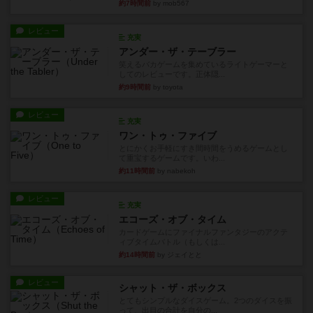
約7時間前
by mob567
レビュー
充実
アンダー・ザ・テーブラー
笑えるバカゲームを集めているライトゲーマーと
してのレビューです。正体隠...
約9時間前
by toyota
レビュー
充実
ワン・トゥ・ファイブ
とにかくお手軽にすき間時間をうめるゲームとし
て重宝するゲームです。いわ...
約11時間前
by nabekoh
レビュー
充実
エコーズ・オブ・タイム
カードゲームにファイナルファンタジーのアクテ
ィブタイムバトル（もしくは...
約14時間前
by ジェイとと
レビュー
シャット・ザ・ボックス
とてもシンプルなダイスゲーム。2つのダイスを振
って、出目の合計を自分の...