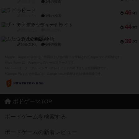
紹介文なし
1件の投稿
ラピード
46
PT
紹介文なし
1件の投稿
ザ・フラッフィー・ライト
44
PT
紹介文なし
0件の投稿
ふたつの城の物語
39
PT
紹介文あり
6件の投稿
※Apple、Apple のロゴ は、米国および他の国々で登録されたApple Inc.の商標です。
※App Store は、Apple Inc.のサービスマークです。
※Android は、グーグル インコーポレイテッドの商標または登録商標です。
※Google Play とそのロゴは、Google Inc.の商標または登録商標です。
ボドゲーマTOP
ボードゲームを検索する
ボードゲームの新着レビュー