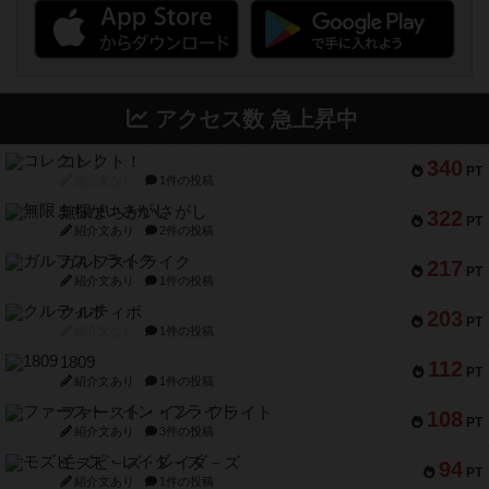
アクセス数 急上昇中
コレクト！
340
PT
紹介文なし
1件の投稿
無限まちがいさがし
322
PT
紹介文あり
2件の投稿
ガルフストライク
217
PT
紹介文あり
1件の投稿
クルティボ
203
PT
紹介文なし
1件の投稿
1809
112
PT
紹介文あり
1件の投稿
ファースト・イン・フライト
108
PT
紹介文あり
3件の投稿
モズビ－ズ・レイダ－ズ
94
PT
紹介文あり
1件の投稿