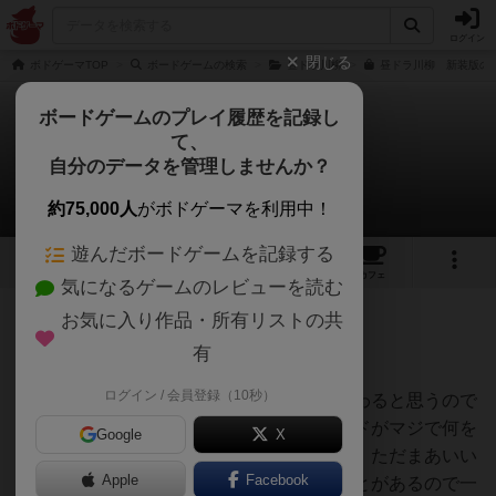
ログイン
閉じる
ボドゲーマTOP
ボードゲームの検索
昼ドラ川柳
昼ドラ川柳 新装版の通
ボードゲームのプレイ履歴を記録し
て、
昼ドラ川柳〜新装版〜
自分のデータを管理しませんか？
深水あどらさんのレビュー
約75,000人
がボドゲーマを利用中！
遊んだボードゲームを記録する
3
3
29
トップ
画像
動画
レビュー
カフェ
気になるゲームのレビューを読む
お気に入り作品・所有リストの共
126名
0名
0
約2ヶ月前
有
ログイン / 会員登録（10秒）
もうタイトル見ただけでやりたいことは伝わると思うので
ざっくりな感想だけど、使い道に困るカードがマジで何を
Google
X
意図して採用されたのかわからないレベル。ただまあいい
Apple
Facebook
感じに噛み合うと笑いが止まらなくなることがあるので一