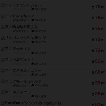
テンプテーション
79
PT
紹介文なし
2件の投稿
インドネシア
78
PT
紹介文あり
2件の投稿
宵と暁の呪文書
75
PT
紹介文あり
8件の投稿
リスボン・トラム 28
73
PT
紹介文あり
9件の投稿
アマナイト
73
PT
紹介文なし
1件の投稿
ブラヴェスト
66
PT
紹介文なし
1件の投稿
スペクタキュラー
60
PT
紹介文なし
1件の投稿
スモールワールド
59
PT
紹介文あり
13件の投稿
ギャンブラー
58
PT
紹介文なし
2件の投稿
Bitter End ブタペスト救出作戦
52
PT