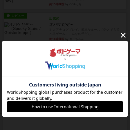
約15時間前
by OSAっち
レビュー
充実
オバケだぞ～
対人アナログプレイ。簡単なルールで誰とでも遊
べるゲーム。こんなの子ども...
約16時間前
by おーちゃん
レビュー
充実
南北戦争
1983年にVictory Gamesが出版した『The Civil ...
約20時間前
by Chaco
レビュー
画像付き
ファイアー・ブルズ / 火牛陣
火牛を引き連れて敵を殲滅させる。縦か斜めで前2
列まで攻撃できるが、自分...
約22時間前
by うらまこ