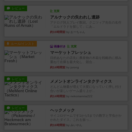
レビュー
充実
アルナックの失われし遺跡
アナログ対人プレイ数回。クニツィア先生の名作
「エルドラドを探して」にあ...
約10時間前
by おーちゃん
ルール/インスト
画像付き
充実
マーケットフレッシュ
目的あなたの店先に農産物の木箱を戦略的に積み
重ねて在庫を最大化し、競合...
約14時間前
by jurong
レビュー
メメントオンラインタクティクス
どんどん物量が増えて大変になっていく押し付け
合いが楽しいゲーム盛り上が...
約14時間前
by nekomanma222
レビュー
ヘックメック
サイコロゲームです1から5までの数字と芋虫がか
かれたダイス。これを振っ...
約16時間前
by みいやん