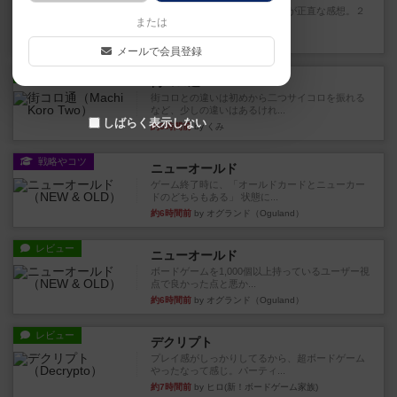
期待値を上げすぎた、というのが正直な感想。２
または
人で何度かプレイ。ここでも...
35分前
by S
メールで会員登録
レビュー
街コロ通
街コロとの違いは初めから二つサイコロを振れる
など、少しの違いはあるけれ...
しばらく表示しない
約5時間前
by くみ
戦略やコツ
ニューオールド
ゲーム終了時に、「オールドカードとニューカー
ドのどちらもある」 状態に...
約6時間前
by オグランド（Oguland）
レビュー
ニューオールド
ボードゲームを1,000個以上持っているユーザー視
点で良かった点と悪か...
約6時間前
by オグランド（Oguland）
レビュー
デクリプト
プレイ感がしっかりしてるから、超ボードゲーム
やったなって感じ。パーティ...
約7時間前
by ヒロ(新！ボードゲーム家族)