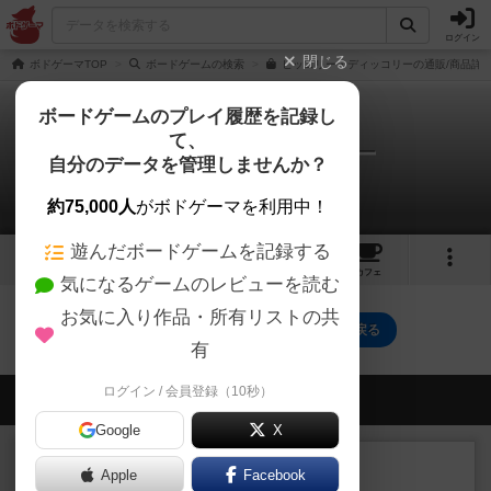
ログイン
閉じる
ボドゲーマTOP
ボードゲームの検索
ヒッコリー・ディッコリーの通販/商品詳
ボードゲームのプレイ履歴を記録し
て、
ヒッコリー・ディッコリー
自分のデータを管理しませんか？
0件のルール/インスト
約75,000人
がボドゲーマを利用中！
遊んだボードゲームを記録する
1
9
50
トップ
画像
動画
レビュー
カフェ
気になるゲームのレビューを読む
お気に入り作品・所有リストの共
ヒッコリー・ディッコリーのトップに戻る
有
ログイン / 会員登録（10秒）
会員の新しい投稿
Google
X
レビュー
充実
Apple
Facebook
ウイングスパン