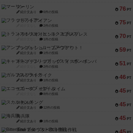
マーリン
76
PT
紹介文あり
6件の投稿
フラットアイアン
75
PT
紹介文なし
2件の投稿
トランスオリエント・エクスプレス
70
PT
紹介文なし
1件の投稿
アンブッシュ！：ムーブアウト！
59
PT
紹介文あり
1件の投稿
キャプテン・フリップ：イスラ・ボンバ
51
PT
紹介文なし
2件の投稿
ガルフストライク
46
PT
紹介文あり
1件の投稿
エコーズ・オブ・タイム
45
PT
紹介文なし
8件の投稿
スカルキング
45
PT
紹介文あり
12件の投稿
海兵隊
45
PT
紹介文あり
1件の投稿
Bitter End ブタペスト救出作戦
45
PT