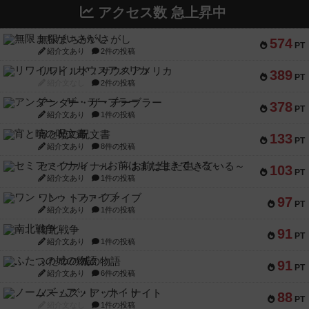
アクセス数 急上昇中
無限まちがいさがし
574
PT
紹介文あり
2件の投稿
リワイルド：サウスアメリカ
389
PT
紹介文なし
2件の投稿
アンダー・ザ・テーブラー
378
PT
紹介文あり
1件の投稿
宵と暁の呪文書
133
PT
紹介文あり
8件の投稿
セミファイナル ～お前はまだ生きている～
103
PT
紹介文あり
1件の投稿
ワン・トゥ・ファイブ
97
PT
紹介文あり
1件の投稿
南北戦争
91
PT
紹介文あり
1件の投稿
ふたつの城の物語
91
PT
紹介文あり
6件の投稿
ノームズ・アット・ナイト
88
PT
紹介文なし
1件の投稿