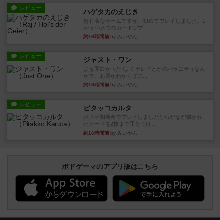
レビュー
ハゲタカのえじき
超有名なゲームですが、初めてプレイしました。1
から15までのカードがプ...
約16時間前
by みいやん
レビュー
ジャスト・ワン
まぁ面白かった‼️よくテレビとかのバラエティなん
かで、お題がわからずに...
約16時間前
by みいやん
レビュー
ピタッコカルタ
ボドゲ相席会でプレイしましたひらがなが書かれ
たカードを2枚まで手をつけ...
約16時間前
by みいやん
ボドゲーマのアプリ版はこちら