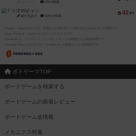
紹介文なし
1件の投稿
ドコジャン
42
PT
紹介文あり
10件の投稿
※Apple、Apple のロゴ は、米国および他の国々で登録されたApple Inc.の商標です。
※App Store は、Apple Inc.のサービスマークです。
※Android は、グーグル インコーポレイテッドの商標または登録商標です。
※Google Play とそのロゴは、Google Inc.の商標または登録商標です。
ボドゲーマTOP
ボードゲームを検索する
ボードゲームの新着レビュー
ボードゲーム会情報
メカニクス特集