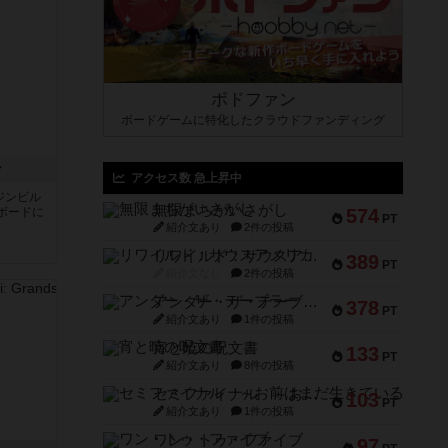
ボドファン
ボードゲームに特化したクラウドファンディング
ン
アクセス数 急上昇中
ジンビル
無限まちがいさがし
ボードに
574
PT
紹介文あり
2件の投稿
リワイルド：サウスアメリカ
389
PT
紹介文なし
2件の投稿
アンダー・ザ・テーブラー
378
PT
紹介文あり
1件の投稿
宵と暁の呪文書
133
PT
紹介文あり
8件の投稿
セミファイナル ～お前はまだ生きている～
103
PT
紹介文あり
1件の投稿
ワン・トゥ・ファイブ
97