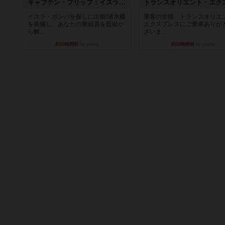
キャプテン・フリップ：イスラ・ボンバ
イスラ・ボンバを探しに出航!潜水艦
乗客の皆様、トランスオリエ
を装備し、あなたの乗組員を監獄か
エクスプレスにご乗車ありが
ら解...
ざいま...
約10時間前
by jurong
約10時間前
by jurong