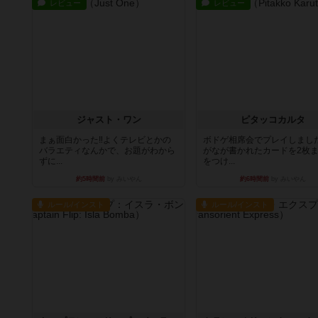
レビュー
レビュー
ジャスト・ワン
ピタッコカルタ
まぁ面白かった‼️よくテレビとかの
ボドゲ相席会でプレイしまし
バラエティなんかで、お題がわから
がなが書かれたカードを2枚
ずに...
をつけ...
約5時間前
by みいやん
約6時間前
by みいやん
ルール/インスト
ルール/インスト