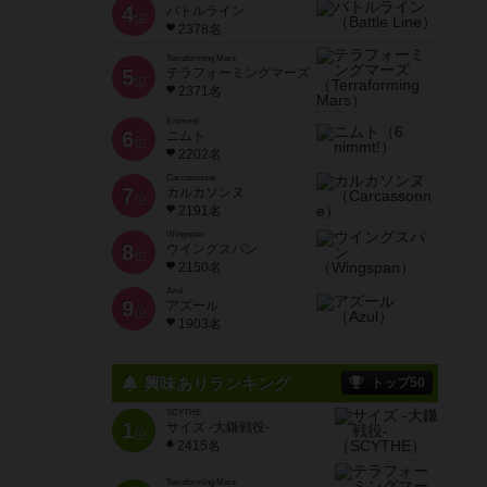
4
バトルライン
位
2378名
Terraforming Mars
5
テラフォーミングマーズ
位
2371名
6 nimmt!
6
ニムト
位
2202名
Carcassonne
7
カルカソンヌ
位
2191名
Wingspan
8
ウイングスパン
位
2150名
Azul
9
アズール
位
1903名
興味ありランキング
トップ50
SCYTHE
1
サイズ -大鎌戦役-
位
2415名
Terraforming Mars