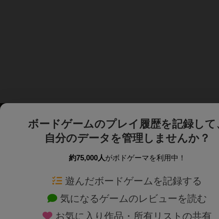
ボードゲームのプレイ履歴を記録して
自分のデータを管理しませんか？
約75,000人
がボドゲーマを利用中！
ボドゲーマTOP
ボードゲーム通販
遊んだボードゲームを記録する
気になるゲームのレビューを読む
ボードゲームを検索する
新作・再入荷情報
お気に入り作品・所有リストの共有
ボードゲームの新着レビュー
定番ボードゲームの通販