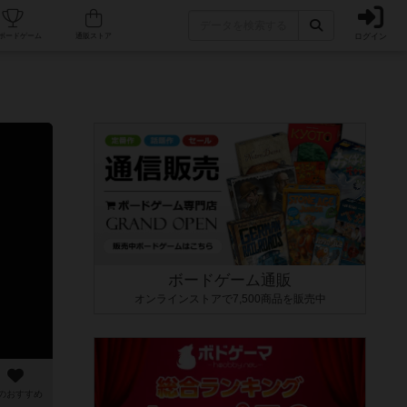
ログイン
カフェ/店舗
人気ボードゲーム
通販ストア
ボードゲーム通販
オンラインストアで7,500商品を販売中
のおすすめ