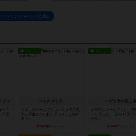
ーインタビューのトップに戻る
レビュー
レビュー
ィクス
ヘックメック
ハゲタカのえじ
なって
サイコロゲームです1から5までの数
超有名なゲームですが、初
ーム盛
字と芋虫がかかれたダイス。これを
イしました。1から15まで
振っ...
がプ...
約5時間前
by みいやん
約5時間前
by みいやん