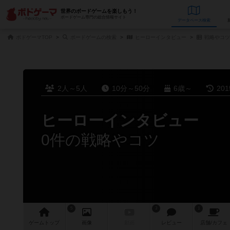
世界のボードゲームを楽しもう！
ボードゲーム専門の総合情報サイト
データベース
検
ボドゲーマTOP
ボードゲームの検索
ヒーローインタビュー
戦略やコツ
2人～5人
10分～50分
6歳～
20
ヒーローインタビュー
0件の戦略やコツ
5
3
1
ゲーム
トップ
画像
動画
レビュー
店舗/
カフェ