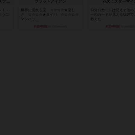
トランスオリエント・エクスプレス
フラットアイアン
花火：スターマイ
ント・
世界に浸れる度 ☆☆☆☆★楽し
自分のカードは見えず他の
とうご
さ ☆☆☆☆★タイパ ☆☆☆☆☆
ーのカードが見える状態で
マンハッ...
教えた...
約12時間前
by DKnewyork
約13時間前
by mob567