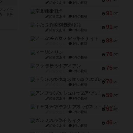
PT
ン
紹介文あり
1件の投稿
プレイヤ
南北戦争
91
PT
カードを
紹介文あり
1件の投稿
ふたつの城の物語
91
PT
紹介文あり
6件の投稿
ノームズ・アット・ナイト
88
PT
紹介文なし
1件の投稿
マーリン
76
PT
紹介文あり
6件の投稿
フラットアイアン
75
PT
紹介文なし
2件の投稿
トランスオリエント・エクスプレス
70
PT
紹介文なし
1件の投稿
アンブッシュ！：ムーブアウト！
59
PT
紹介文あり
1件の投稿
キャプテン・フリップ：イスラ・ボンバ
51
PT
紹介文なし
2件の投稿
ガルフストライク
46
PT
紹介文あり
1件の投稿