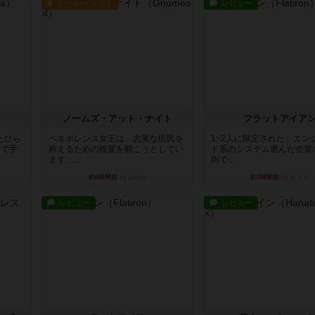
ルール/インスト
レビュー
ノームズ・アット・ナイト
フラットアイア
たひら
ベネボレンス女王は、忠実な臣民を
1~2人に限定された、エン
まで手
称えるための祝宴を開こうとしてい
ド系のシステム選んだ企業
ます。...
街で...
約6時間前
by jurong
約7時間前
by あくり
レビュー
レビュー