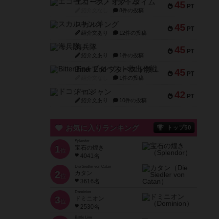
エコーズ・オブ・タイム
45
PT
紹介文なし
8件の投稿
スカルキング
45
PT
紹介文あり
12件の投稿
海兵隊
45
PT
紹介文あり
1件の投稿
Bitter End ブタペスト救出作戦
45
PT
紹介文なし
1件の投稿
ドコジャン
42
PT
紹介文あり
10件の投稿
お気に入りランキング
トップ50
Splendor
1
宝石の煌き
位
4041名
Die Siedler von Catan
2
カタン
位
3616名
Dominion
3
ドミニオン
位
2530名
Battle Line