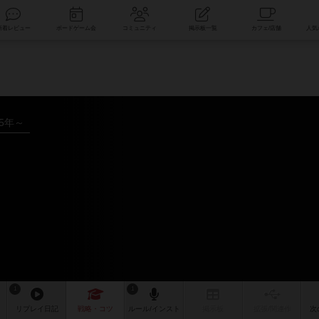
索
新着レビュー
ボードゲーム会
コミュニティ
掲示板一覧
15年～
1
1
リプレイ
日記
戦略
・コツ
ルール
/インスト
掲示板
拡張/関連
作
次