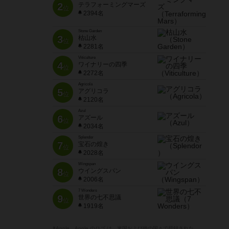
2
テラフォーミングマーズ
位
2394名
Stone Garden
3
枯山水
位
2281名
Viticulture
4
ワイナリーの四季
位
2272名
Agricola
5
アグリコラ
位
2120名
Azul
6
アズール
位
2034名
Splendor
7
宝石の煌き
位
2028名
Wingspan
8
ウイングスパン
位
2006名
7 Wonders
9
世界の七不思議
位
1919名
※Apple、Apple のロゴ は、米国および他の国々で登録された