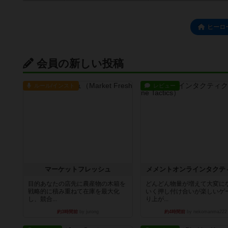
ヒーロ
会員の新しい投稿
ルール/インスト
レビュー
マーケットフレッシュ
メメントオンラインタクテ
目的あなたの店先に農産物の木箱を
どんどん物量が増えて大変に
戦略的に積み重ねて在庫を最大化
いく押し付け合いが楽しいゲ
し、競合...
り上が...
約3時間前
by jurong
約4時間前
by nekomanma222