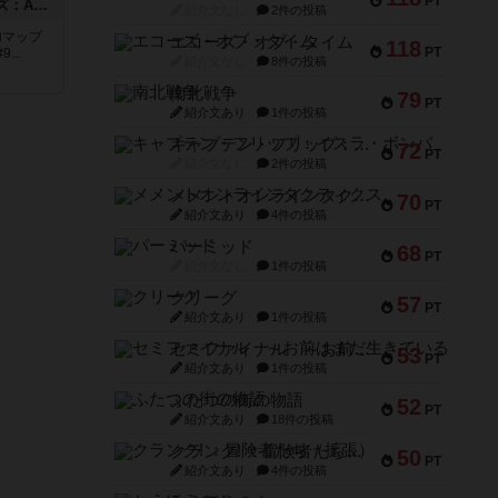
PT
ドゥームド・バタリオンズ：ASLモジュール11
紹介文なし
2件の投稿
追加マップ
エコーズ・オブ・タイム
118
PT
..
紹介文なし
8件の投稿
南北戦争
79
PT
紹介文あり
1件の投稿
キャプテン・フリップ：イスラ・ボンバ
72
PT
紹介文なし
2件の投稿
メメントオンラインタクティクス
70
PT
紹介文あり
4件の投稿
パーミッド
68
PT
紹介文なし
1件の投稿
クリーグ
57
PT
紹介文あり
1件の投稿
セミファイナル ～お前はまだ生きている～
53
PT
紹介文あり
1件の投稿
ふたつの街の物語
52
PT
紹介文あり
18件の投稿
クランク! ：冒険者たち（拡張）
50
PT
紹介文あり
4件の投稿