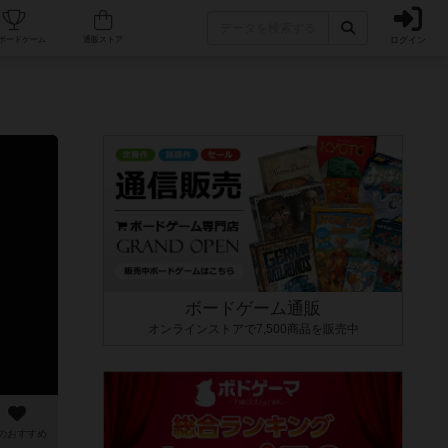
ログイン
カフェ/店舗
人気ボードゲーム
通販ストア
ボードゲーム通販
オンラインストアで7,500商品を販売中
のおすすめ