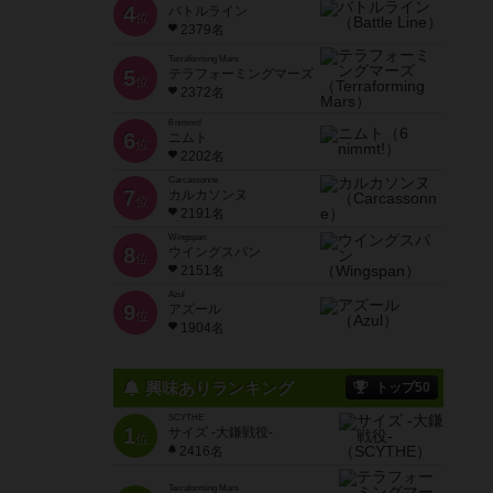
4
バトルライン
位
2379名
Terraforming Mars
5
テラフォーミングマーズ
位
2372名
6 nimmt!
6
ニムト
位
2202名
Carcassonne
7
カルカソンヌ
位
2191名
Wingspan
8
ウイングスパン
位
2151名
Azul
9
アズール
位
1904名
興味ありランキング
トップ50
SCYTHE
1
サイズ -大鎌戦役-
位
2416名
Terraforming Mars