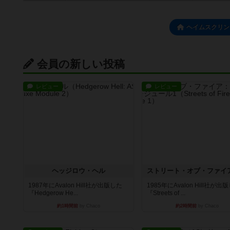
ヘイムスクリン
会員の新しい投稿
レビュー
レビュー
ヘッジロウ・ヘル
1987年にAvalon Hill社が出版した
1985年にAvalon Hill社が出
『Hedgerow He...
『Streets of ...
約1時間前
by Chaco
約2時間前
by Chaco