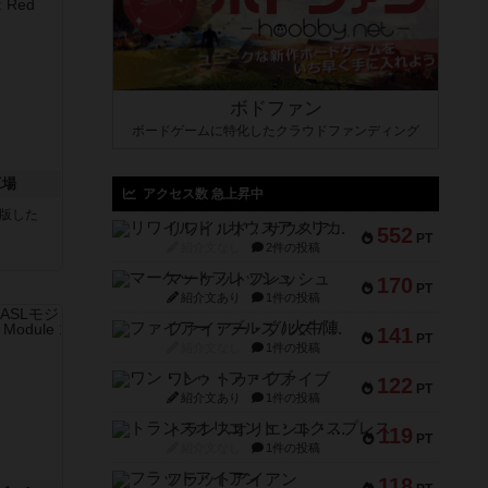
ボドファン
ボードゲームに特化したクラウドファンディング
工場
アクセス数 急上昇中
が出版した
リワイルド：サウスアメリカ
552
PT
紹介文なし
2件の投稿
マーケットフレッシュ
170
PT
紹介文あり
1件の投稿
ファイアー・ブルズ / 火牛陣
141
PT
紹介文なし
1件の投稿
ワン・トゥ・ファイブ
122
PT
紹介文あり
1件の投稿
トランスオリエント・エクスプレス
119
PT
紹介文なし
1件の投稿
フラットアイアン
118