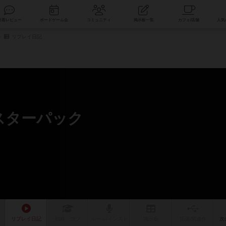
索
新着レビュー
ボードゲーム会
コミュニティ
掲示板一覧
リプレイ日記
スターパック
リプレイ
日記
戦略
・コツ
ルール
/インスト
掲示板
拡張/関連
作
次