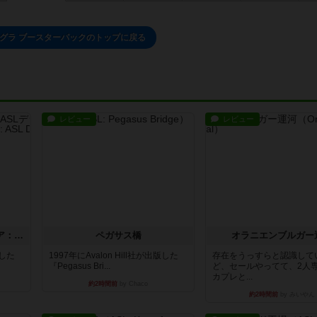
グラ ブースターパックのトップに戻る
レビュー
レビュー
ストリート・オブ・ファイア：ASLデラックスモジュール1
ペガサス橋
オラニエンブルガー
版した
1997年にAvalon Hill社が出版した
存在をうっすらと認識して
『Pegasus Bri...
ど、セールやってて、2人
カプレと...
約2時間前
by Chaco
約2時間前
by みいやん