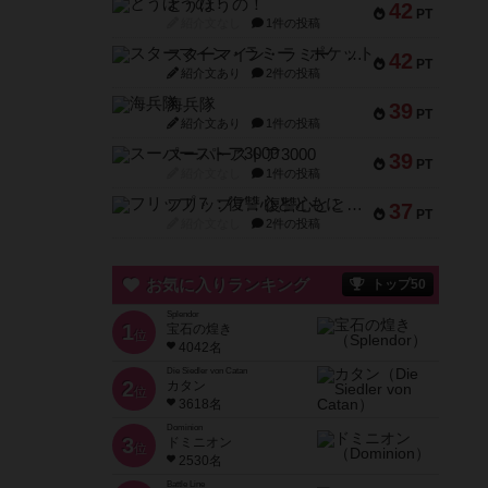
とうほうの！
42
PT
紹介文なし
1件の投稿
スターマイン・ラミー ポケット
42
PT
紹介文あり
2件の投稿
海兵隊
39
PT
紹介文あり
1件の投稿
スーパーストア3000
39
PT
紹介文なし
1件の投稿
フリップ７：復讐心とともに
37
PT
紹介文なし
2件の投稿
お気に入りランキング
トップ50
Splendor
1
宝石の煌き
位
4042名
Die Siedler von Catan
2
カタン
位
3618名
Dominion
3
ドミニオン
位
2530名
Battle Line