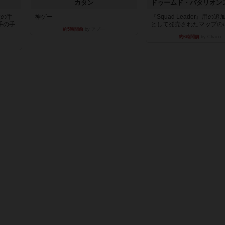
カタン
枚の手
神ゲー
『Squad Leader』用の
手の手
として発売されたマップの#9.
約5時間前
by アプー
約6時間前
by Chaco