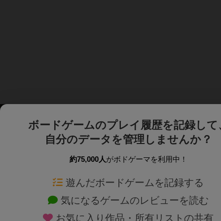
ボードゲームのプレイ履歴を記録して
自分のデータを管理しませんか？
約75,000人
がボドゲーマを利用中！
ボドゲーマTOP
ボードゲーム通販
遊んだボードゲームを記録する
気になるゲームのレビューを読む
ボードゲームを検索する
新作・再入荷情報
お気に入り作品・所有リストの共有
ボードゲームの新着レビュー
定番ボードゲームの通販