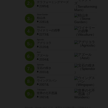
2
テラフォーミングマーズ
位
2395名
Stone Garden
3
枯山水
位
2281名
Viticulture
4
ワイナリーの四季
位
2273名
Agricola
5
アグリコラ
位
2120名
Azul
6
アズール
位
2034名
Splendor
7
宝石の煌き
位
2031名
Wingspan
8
ウイングスパン
位
2007名
7 Wonders
9
世界の七不思議
位
1921名
※Apple、Apple のロゴ は、米国および他の国々で登録された