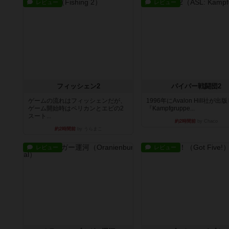
レビュー
レビュー
フィッシェン2
パイパー戦闘団2
ゲームの流れはフィッシェンだが、
1996年にAvalon Hill社が出
ゲーム開始時はペリカンとエビの2
『Kampfgruppe...
スート...
約2時間前
by Chaco
約2時間前
by うらまこ
レビュー
レビュー