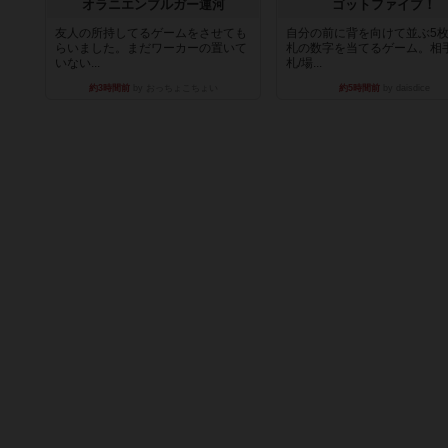
オラニエンブルガー運河
ゴットファイブ！
友人の所持してるゲームをさせても
自分の前に背を向けて並ぶ5
らいました。まだワーカーの置いて
札の数字を当てるゲーム。相
いない...
札/場...
約3時間前
by おっちょこちょい
約5時間前
by daisdice