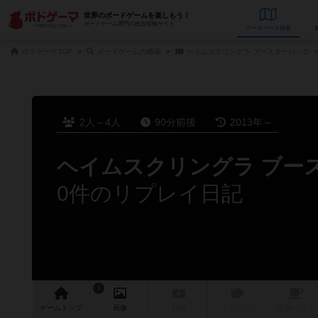
世界のボードゲームを楽しもう！
ボードゲーム専門の総合情報サイト
データベース
検
ボドゲーマTOP
ボードゲームの検索
ヘイムスクリングラ ブースターパック
2人～4人
90分前後
2013年～
ヘイムスクリングラ ブー
0件のリプレイ日記
1
ゲーム
トップ
画像
動画
レビュー
店舗/
カフェ