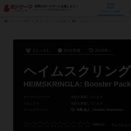
世界のボードゲームを楽しもう！
ボードゲーム専門の総合情報サイト
データベース
検
ボドゲーマTOP
ボードゲームの検索
ヘイムスクリングラ ブースターパック
2人～4人
90分前後
2013年～
ヘイムスクリング
HEIMSKRINGLA: Booster Pack
テーマ/フレーバー
：
登録を募集しています
メカニクス
：
登録を募集しています
ゲームデザイナー
：
寺島 由人（Yoshito Terashima）
レーティン