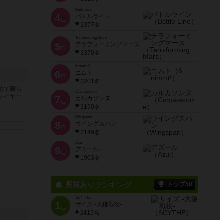
Battle Line
4
バトルライン
位
2377名
Terraforming Mars
5
テラフォーミングマーズ
位
2370名
6 nimmt!
6
ニムト
位
2201名
めて限ら
Carcassonne
レイヤー
7
カルカソンヌ
位
2190名
Wingspan
8
ウイングスパン
位
2149名
Azul
9
アズール
位
1903名
興味ありランキング
トップ50
SCYTHE
1
サイズ -大鎌戦役-
位
2415名