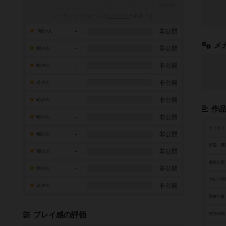
レーティングを行うには
ログイン
が必要です
-
非公開
10点の人
メ
-
非公開
9点の人
-
非公開
8点の人
-
非公開
7点の人
-
非公開
6点の人
作
-
非公開
5点の人
タイトル
-
非公開
4点の人
原題・英
-
非公開
3点の人
参加人数
-
非公開
2点の人
プレイ時
-
非公開
1点の人
対象年齢
プレイ感の評価
発売時期