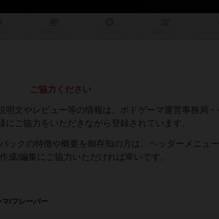
ュー
店舗/
カフェ
リプレイ
日記
戦略
・コツ
ルール
ご協力ください
説明文やレビュー等の情報は、ボドゲーマ運営事務局・
様にご協力をいただきながら登録されています。
ーパックの特徴や概要を御存知の方は、ヘッダーメニュ
の作成/編集にご協力いただければ幸いです。
ーマ/フレーバー