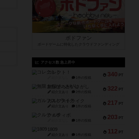
ボドファン
ボードゲームに特化したクラウドファンディング
アクセス数 急上昇中
コレクト！
340
PT
紹介文なし
1件の投稿
無限まちがいさがし
322
PT
紹介文あり
2件の投稿
ガルフストライク
217
PT
紹介文あり
1件の投稿
クルティボ
203
PT
紹介文なし
1件の投稿
1809
112
PT
紹介文あり
1件の投稿