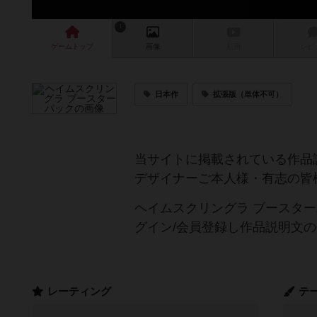
1
ゲーム
トップ
画像
動画
レビ
日本作
拡張版（単体不可）
当サイトに掲載されている作品
デザイナーご本人様・有志の皆
ヘイムスクリングラ ブースタ
グイン/会員登録し作品説明文
レーティング
テ