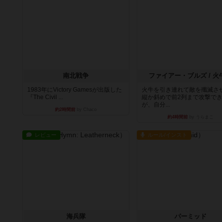
南北戦争
ファイアー・ブルズ / 火
1983年にVictory Gamesが出版した
火牛を引き連れて敵を殲滅さ
『The Civil ...
縦か斜めで前2列まで攻撃で
が、自分...
約2時間前
by Chaco
約4時間前
by うらまこ
レビュー
ルール/インスト
海兵隊
パーミッド