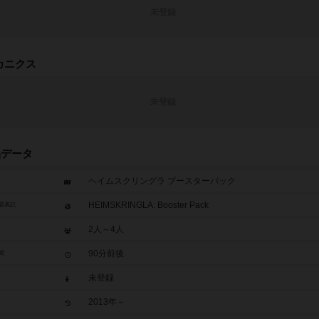
未登録
カニクス
未登録
品データ
ヘイムスクリングラ ブースターパック
HEIMSKRINGLA: Booster Pack
題表記
2人～4人
90分前後
間
未登録
2013年～