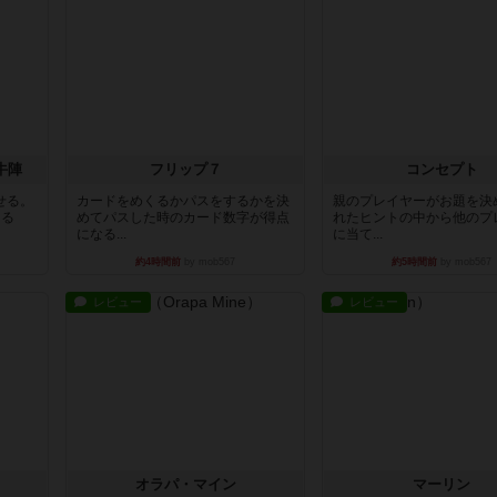
牛陣
フリップ７
コンセプト
せる。
カードをめくるかパスをするかを決
親のプレイヤーがお題を決
きる
めてパスした時のカード数字が得点
れたヒントの中から他のプ
になる...
に当て...
約4時間前
by mob567
約5時間前
by mob567
レビュー
レビュー
オラパ・マイン
マーリン