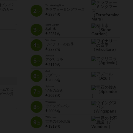
間プレイ2
Terraforming Mars
札のカー
2
テラフォーミングマーズ
位
2394名
Stone Garden
3
枯山水
位
2281名
Viticulture
4
ワイナリーの四季
位
2272名
Agricola
5
アグリコラ
位
2119名
Azul
6
アズール
位
2035名
Splendor
ームでは
7
宝石の煌き
位
ゲーム慣
2028名
Wingspan
8
ウイングスパン
と
位
2006名
7 Wonders
9
世界の七不思議
位
1919名