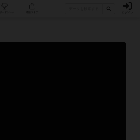
ログイン
カフェ/店舗
人気ボードゲーム
通販ストア