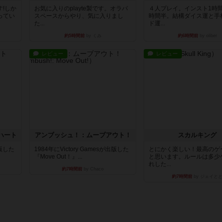
!しか
お気に入りのplayte製です。オラパ
４人プレイ。インスト1時
ってい
スペースからやり、気に入りまし
時間半。結構ダイス運と手
た...
ド運...
約5時間前
by くみ
約6時間前
by oliber
レビュー
レビュー
ハート
アンブッシュ！：ムーブアウト！
スカルキング
出版した
1984年にVictory Gamesが出版した
とにかく楽しい！最高のゲ
『Move Out！』...
と思います。ルールは多少
れした...
約7時間前
by Chaco
約7時間前
by ジェイと