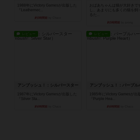
1988年にVictory Gamesが出版した
おばあちゃんは猫が大好きです
『Leathernec...
し、あまりにも多くの猫を飼
るた...
約5時間前
by Chaco
約5時間前
by jurong
レビュー
レビュー
アンブッシュ！：シルバースター
アンブッシュ！：パープル
1987年にVictory Gamesが出版した
1985年にVictory Gamesが
『Silver Sta...
『Purple Hea...
約6時間前
by Chaco
約6時間前
by Chaco