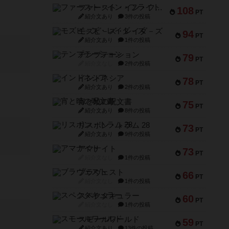
ファースト・イン・フライト
108
PT
紹介文あり
3件の投稿
モズビ－ズ・レイダ－ズ
94
PT
紹介文あり
1件の投稿
テンプテーション
79
PT
紹介文なし
2件の投稿
インドネシア
78
PT
紹介文あり
2件の投稿
宵と暁の呪文書
75
PT
紹介文あり
8件の投稿
リスボン・トラム 28
73
PT
紹介文あり
9件の投稿
アマナイト
73
PT
紹介文なし
1件の投稿
ブラヴェスト
66
PT
紹介文なし
1件の投稿
スペクタキュラー
60
PT
紹介文なし
1件の投稿
スモールワールド
59
PT
紹介文あり
13件の投稿