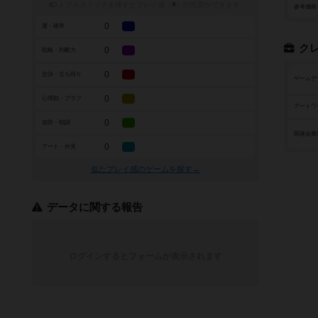
トグルスイッチを押すとプレイ感（
※
）の投票ができます
参考価格
0
運・確率
ク
0
戦略・判断力
0
交渉・立ち回り
ゲームデ
0
心理戦・ブラフ
アートワ
0
攻防・戦闘
関連企業
0
アート・外見
似たプレイ感のゲームを探す→
データに関する報告
ログインするとフォームが表示されます