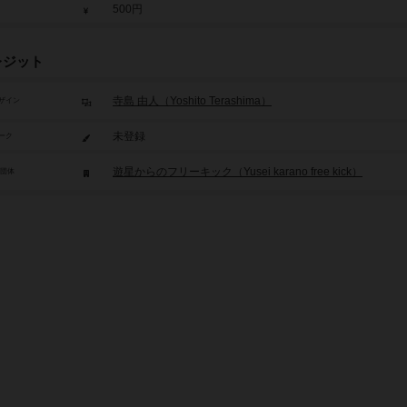
500円
レジット
寺島 由人（Yoshito Terashima）
ザイン
未登録
ーク
遊星からのフリーキック（Yusei karano free kick）
/団体