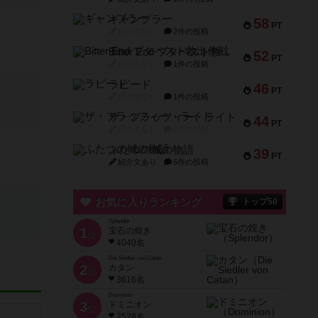
ギャンブラー
58
PT
紹介文なし
2件の投稿
Bitter End ブタペスト救出作戦
52
PT
紹介文なし
1件の投稿
ラピード
46
PT
紹介文なし
1件の投稿
ザ・フラッフィー・ライト
44
PT
紹介文なし
0件の投稿
ふたつの城の物語
39
PT
紹介文あり
6件の投稿
お気に入りランキング
トップ50
Splendor
1
宝石の煌き
位
4040名
Die Siedler von Catan
2
カタン
位
3616名
Dominion
3
ドミニオン
位
2528名