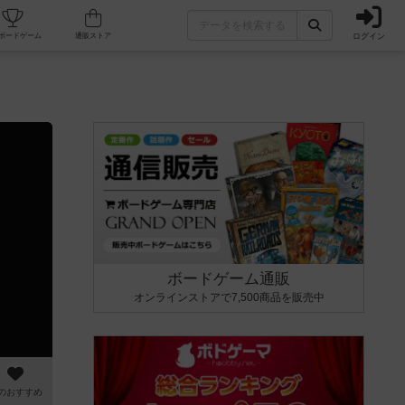
ログイン
カフェ/店舗
人気ボードゲーム
通販ストア
ボードゲーム通販
オンラインストアで7,500商品を販売中
のおすすめ