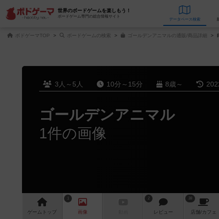
世界のボードゲームを楽しもう！
ボードゲーム専門の総合情報サイト
データベース
検
ボドゲーマTOP
ボードゲームの検索
ゴールデンアニマルの通販/商品詳細
3人～5人
10分～15分
8歳～
20
ゴールデンアニマル
1件の画像
1
2
38
ゲーム
トップ
画像
動画
レビュー
店舗/
カフェ