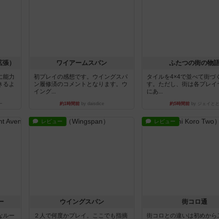
拡張）
ワイアームスパン
ふたつの街の物
に能力
初プレイの感想です。ウイングスパ
タイルを4×4で並べて街づ
きるよ
ン履修済のコメントとなります。ウ
す。ただし、街は各プレイ
イング...
にあ...
ー
約1時間前
by daisdice
約5時間前
by ジェイと
レビュー
レビュー
ー
ウイングスパン
街コロ通
なルー
２人で何度かプレイ。ここでも指摘
街コロとの違いは初めから