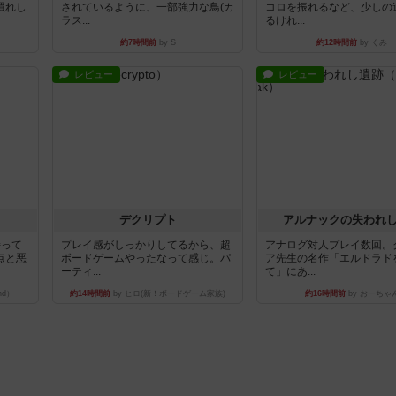
慣れし
されているように、一部強力な鳥(カ
コロを振れるなど、少しの
ラス...
るけれ...
約7時間前
by S
約12時間前
by くみ
レビュー
レビュー
デクリプト
アルナックの失われ
持って
プレイ感がしっかりしてるから、超
アナログ対人プレイ数回。
点と悪
ボードゲームやったなって感じ。パ
ア先生の名作「エルドラド
ーティ...
て」にあ...
nd）
約14時間前
by ヒロ(新！ボードゲーム家族)
約16時間前
by おーちゃ