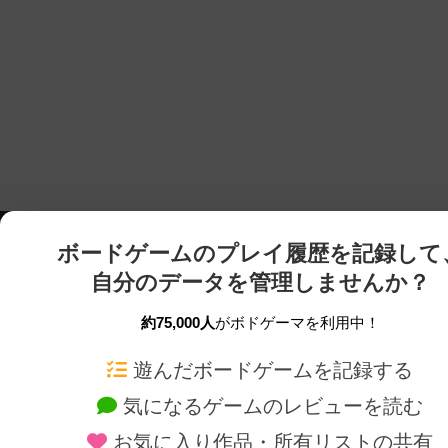
ボードゲームのプレイ履歴を記録して
自分のデータを管理しませんか？
約75,000人
がボドゲーマを利用中！
ボドゲーマTOP
ボードゲーム通販
遊んだボードゲームを記録する
気になるゲームのレビューを読む
ボードゲームを検索する
新作・再入荷情報
お気に入り作品・所有リストの共有
ボードゲームの新着レビュー
定番ボードゲームの通販