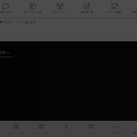
索
新着レビュー
ボードゲーム会
コミュニティ
掲示板一覧
作品データ
画像
22年～
リプレイ
日記
戦略
・コツ
ルール
/インスト
掲示板
拡張/関連
作
次