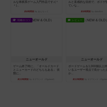
ルな将棋系ゲーム入門作品です♪(＾
ルと直感的な目的で、ボドゲ
＾)...
ていな...
約6時間前
by あんちっく
約6時間前
by daisdice
戦略やコツ
レビュー
ニューオールド
ニューオールド
ゲーム終了時に、「オールドカード
ボードゲームを1,000個以上
とニューカードのどちらもある」 状
いるユーザー視点で良かった
態に...
か...
約12時間前
by オグランド（Oguland）
約12時間前
by オグランド（Ogula