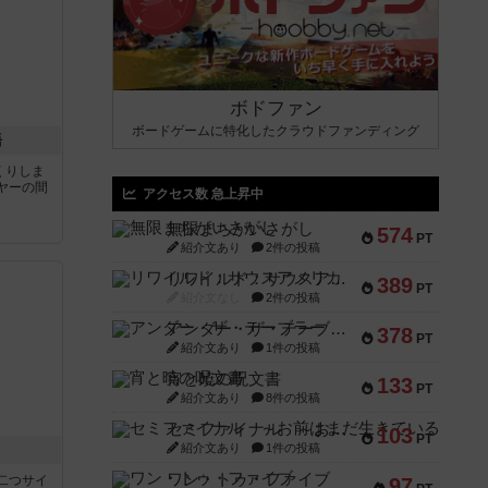
ボドファン
ボードゲームに特化したクラウドファンディング
語
くりしま
ヤーの間
アクセス数 急上昇中
無限まちがいさがし
574
と
PT
紹介文あり
2件の投稿
リワイルド：サウスアメリカ
389
PT
紹介文なし
2件の投稿
アンダー・ザ・テーブラー
378
PT
紹介文あり
1件の投稿
宵と暁の呪文書
133
PT
紹介文あり
8件の投稿
セミファイナル ～お前はまだ生きている～
103
PT
紹介文あり
1件の投稿
ワン・トゥ・ファイブ
二つサイ
97