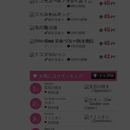
エコーズ・オブ・タイム
45
PT
紹介文なし
8件の投稿
スカルキング
45
PT
紹介文あり
12件の投稿
海兵隊
45
PT
紹介文あり
1件の投稿
Bitter End ブタペスト救出作戦
45
PT
紹介文なし
1件の投稿
ドコジャン
42
PT
紹介文あり
10件の投稿
お気に入りランキング
トップ50
Splendor
1
宝石の煌き
位
4041名
Die Siedler von Catan
2
カタン
位
3616名
Dominion
3
ドミニオン
位
2530名
Battle Line