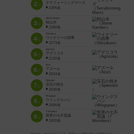
2
テラフォーミングマーズ
位
2395名
Stone Garden
3
枯山水
位
2280名
Viticulture
4
ワイナリーの四季
位
2273名
Agricola
5
アグリコラ
位
2120名
Azul
6
アズール
位
2034名
Splendor
7
宝石の煌き
位
2030名
Wingspan
8
ウイングスパン
位
2006名
7 Wonders
9
世界の七不思議
位
1920名
※Apple、Apple のロゴ は、米国および他の国々で登録された