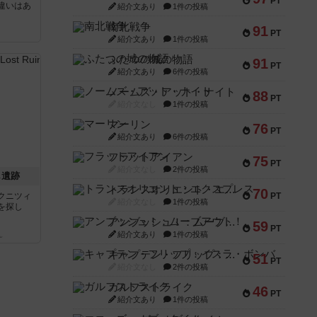
PT
違いはあ
紹介文あり
1件の投稿
南北戦争
91
PT
紹介文あり
1件の投稿
ふたつの城の物語
91
PT
紹介文あり
6件の投稿
ノームズ・アット・ナイト
88
PT
紹介文なし
1件の投稿
マーリン
76
PT
紹介文あり
6件の投稿
フラットアイアン
75
PT
紹介文なし
2件の投稿
し遺跡
トランスオリエント・エクスプレス
70
クニツィ
PT
紹介文なし
1件の投稿
を探し
アンブッシュ！：ムーブアウト！
59
PT
紹介文あり
1件の投稿
ん
キャプテン・フリップ：イスラ・ボンバ
51
PT
紹介文なし
2件の投稿
ガルフストライク
46
PT
紹介文あり
1件の投稿