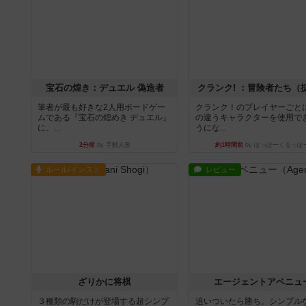
宝石の煌き：デュエル 偽造者
クランク! ：冒険者たち（
筆者が最も好きな2人用ボードゲー
クランク！のプレイヤーごと
ムである『宝石の煌めき デュエル』
の違うキャラクターを使用で
に、...
うにな...
2分前
by 手動人形
約1時間前
by ぽっぽーくるっぽ
ルール/インスト
レビュー
ざりかに将棋
エージェントアベニュ
３種類の駒だけが登場する超シンプ
追いついたら勝ち。シンプル