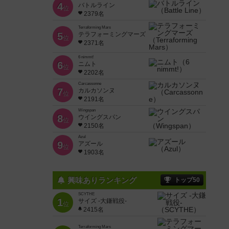
4
バトルライン
位
2379名
Terraforming Mars
5
テラフォーミングマーズ
位
2371名
6 nimmt!
6
ニムト
位
2202名
Carcassonne
7
カルカソンヌ
位
2191名
Wingspan
8
ウイングスパン
位
2150名
Azul
9
アズール
位
1903名
興味ありランキング
トップ50
SCYTHE
1
サイズ -大鎌戦役-
位
2415名
Terraforming Mars