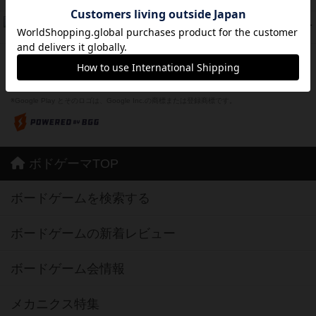
紹介文なし
1件の投稿
フリップ７：復讐心とともに
37
PT
紹介文なし
2件の投稿
※Apple、Apple のロゴ は、米国および他の国々で登録されたApple Inc.の商標です。
※App Store は、Apple Inc.のサービスマークです。
※Android は、グーグル インコーポレイテッドの商標または登録商標です。
※Google Play とそのロゴは、Google Inc.の商標または登録商標です。
ボドゲーマTOP
ボードゲームを検索する
ボードゲームの新着レビュー
ボードゲーム会情報
メカニクス特集