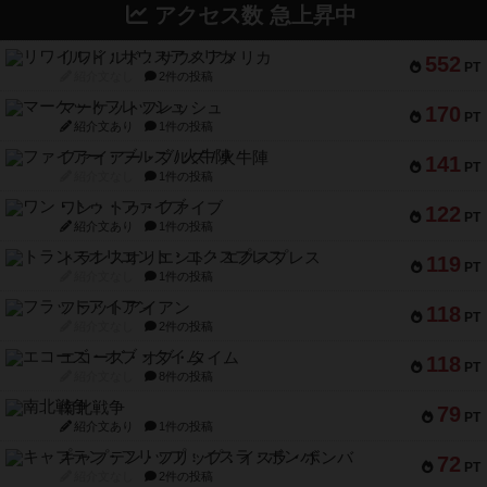
アクセス数 急上昇中
リワイルド：サウスアメリカ
552
PT
紹介文なし
2件の投稿
マーケットフレッシュ
170
PT
紹介文あり
1件の投稿
ファイアー・ブルズ / 火牛陣
141
PT
紹介文なし
1件の投稿
ワン・トゥ・ファイブ
122
PT
紹介文あり
1件の投稿
トランスオリエント・エクスプレス
119
PT
紹介文なし
1件の投稿
フラットアイアン
118
PT
紹介文なし
2件の投稿
エコーズ・オブ・タイム
118
PT
紹介文なし
8件の投稿
南北戦争
79
PT
紹介文あり
1件の投稿
キャプテン・フリップ：イスラ・ボンバ
72
PT
紹介文なし
2件の投稿