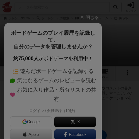
ログイン
閉じる
ボドゲーマTOP
ボードゲームの検索
ジェスチャーゲーム
掲示板
ボードゲームのプレイ履歴を記録し
て、
ジェスチャーゲーム
自分のデータを管理しませんか？
0件の掲示板
約75,000人
がボドゲーマを利用中！
遊んだボードゲームを記録する
7
1
3
22
トップ
画像
動画
レビュー
カフェ
気になるゲームのレビューを読む
ログインするとジェスチャーゲームに関する掲示板の作成やコメントの書き
お気に入り作品・所有リストの共
込みが出来るようになります。ルールの疑問やエラッタ情報、マニュアルで
は判断し辛い曖昧な表記等について会員同士で自由にコミュニケーションを
有
とることが出来ます。
ログイン / 会員登録（10秒）
ログイン/無料会員登録
Google
X
Apple
Facebook
ジェスチャーゲームのトップに戻る