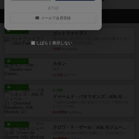
または
会員の新しい投稿
メールで会員登録
レビュー
ゴットファイブ！
自分の前に背を向けて並ぶ5枚の手札の数字を当て
しばらく表示しない
るゲーム。相手の手札/場...
5分前
by daisdice
レビュー
カタン
神ゲー
21分前
by アプー
レビュー
充実
ドゥームド・バタリオンズ：ASLモジュール11
『Squad Leader』用の追加マップとして発売され
たマップの#9...
約1時間前
by Chaco
レビュー
クロワ・ド・ゲール：ASLモジュール10
1992年にAvalon Hill社が出版した『Croix de Gu...
約1時間前
by Chaco