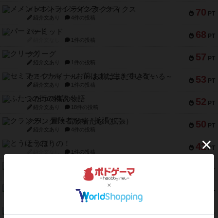
メメントオンラインタクティクス
70
PT
紹介文あり
4件の投稿
パーミッド
68
PT
紹介文なし
1件の投稿
クリーグ
57
PT
紹介文あり
1件の投稿
セミファイナル ～お前はまだ生きている～
53
PT
紹介文あり
1件の投稿
ふたつの街の物語
52
PT
紹介文あり
18件の投稿
クランク! ：冒険者たち（拡張）
50
PT
紹介文あり
4件の投稿
とうほうの！
42
PT
紹介文なし
1件の投稿
スターマイン・ラミー ポケット
42
PT
紹介文あり
2件の投稿
海兵隊
39
PT
紹介文あり
1件の投稿
スーパーストア3000
39
PT