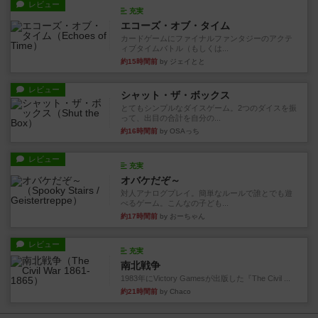
レビュー
充実
エコーズ・オブ・タイム
カードゲームにファイナルファンタジーのアクテ
ィブタイムバトル（もしくは...
約15時間前
by ジェイとと
レビュー
シャット・ザ・ボックス
とてもシンプルなダイスゲーム。2つのダイスを振
って、出目の合計を自分の...
約16時間前
by OSAっち
レビュー
充実
オバケだぞ～
対人アナログプレイ。簡単なルールで誰とでも遊
べるゲーム。こんなの子ども...
約17時間前
by おーちゃん
レビュー
充実
南北戦争
1983年にVictory Gamesが出版した『The Civil ...
約21時間前
by Chaco