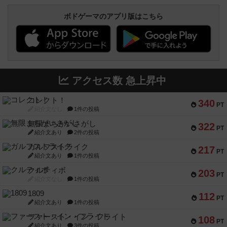
ボドゲーマのアプリ版はこちら
アクセス数 急上昇中
コレクト！
340
PT
紹介文なし
1件の投稿
無限まちがいさがし
322
PT
紹介文あり
2件の投稿
ガルフストライク
217
PT
紹介文あり
1件の投稿
クルティボ
203
PT
紹介文なし
1件の投稿
1809
112
PT
紹介文あり
1件の投稿
ファースト・イン・フライト
108
PT
紹介文あり
3件の投稿