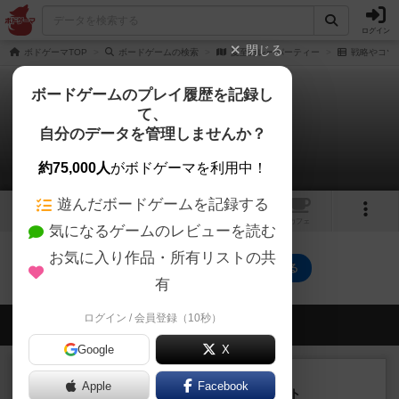
ログイン
閉じる
ボドゲーマTOP
ボードゲームの検索
夏至カレーパーティー
戦略やコツ
ボードゲームのプレイ履歴を記録し
て、
夏至カレーパーティー
自分のデータを管理しませんか？
0件の戦略やコツ
約75,000人
がボドゲーマを利用中！
遊んだボードゲームを記録する
トップ
画像
動画
レビュー
カフェ
気になるゲームのレビューを読む
お気に入り作品・所有リストの共
夏至カレーパーティーのトップに戻る
有
ログイン / 会員登録（10秒）
会員の新しい投稿
Google
X
ルール/インスト
画像付き
充実
Apple
Facebook
ノームズ・アット・ナイト