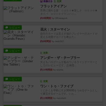
画像付き
充実
フラットアイアン
世界に浸れる度 ☆☆☆☆★楽しさ ☆☆☆☆★
タイパ ☆☆☆☆☆マンハッ...
約6時間前
by DKnewyork
レビュー
花火：スターマイン
自分のカードは見えず他のプレイヤーのカードが
見える状態でカードを教えた...
約8時間前
by mob567
レビュー
充実
アンダー・ザ・テーブラー
笑えるバカゲームを集めているライトゲーマーと
してのレビューです。正体隠...
約10時間前
by toyota
レビュー
充実
ワン・トゥ・ファイブ
とにかくお手軽にすき間時間をうめるゲームとし
て重宝するゲームです。いわ...
約12時間前
by nabekoh