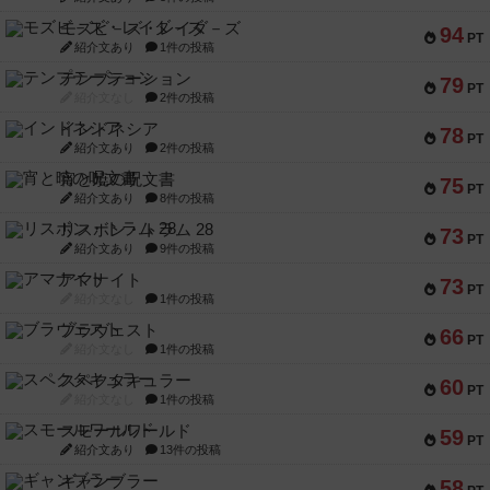
モズビ－ズ・レイダ－ズ
94
PT
紹介文あり
1件の投稿
テンプテーション
79
PT
紹介文なし
2件の投稿
インドネシア
78
PT
紹介文あり
2件の投稿
宵と暁の呪文書
75
PT
紹介文あり
8件の投稿
リスボン・トラム 28
73
PT
紹介文あり
9件の投稿
アマナイト
73
PT
紹介文なし
1件の投稿
ブラヴェスト
66
PT
紹介文なし
1件の投稿
スペクタキュラー
60
PT
紹介文なし
1件の投稿
スモールワールド
59
PT
紹介文あり
13件の投稿
ギャンブラー
58