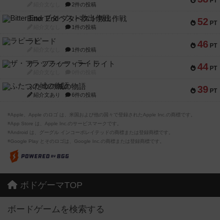
PT
紹介文なし
2件の投稿
Bitter End ブタペスト救出作戦
52
PT
紹介文なし
1件の投稿
ラピード
46
PT
紹介文なし
1件の投稿
ザ・フラッフィー・ライト
44
PT
紹介文なし
0件の投稿
ふたつの城の物語
39
PT
紹介文あり
6件の投稿
※Apple、Apple のロゴ は、米国および他の国々で登録されたApple Inc.の商標です。
※App Store は、Apple Inc.のサービスマークです。
※Android は、グーグル インコーポレイテッドの商標または登録商標です。
※Google Play とそのロゴは、Google Inc.の商標または登録商標です。
ボドゲーマTOP
ボードゲームを検索する