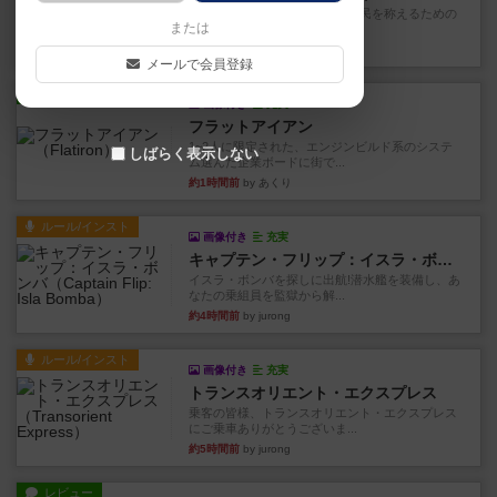
ベネボレンス女王は、忠実な臣民を称えるための
または
祝宴を開こうとしています。...
約1時間前
by jurong
メールで会員登録
レビュー
画像付き
充実
フラットアイアン
1~2人に限定された、エンジンビルド系のシステ
しばらく表示しない
ム選んだ企業ボードに街で...
約1時間前
by あくり
ルール/インスト
画像付き
充実
キャプテン・フリップ：イスラ・ボンバ
イスラ・ボンバを探しに出航!潜水艦を装備し、あ
なたの乗組員を監獄から解...
約4時間前
by jurong
ルール/インスト
画像付き
充実
トランスオリエント・エクスプレス
乗客の皆様、トランスオリエント・エクスプレス
にご乗車ありがとうございま...
約5時間前
by jurong
レビュー