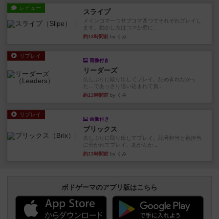
レビュー
スライプ
メインコマ一つサブコマ四つでそれぞれプレイし
ます。動かし方はコマか壁に...
約13時間前
by くみ
リプレイ
画像付き
リーダーズ
久しぶりに取り出してプレイ。詰めきれなかっ
た…であっさり追い込まれて負...
約13時間前
by くみ
リプレイ
画像付き
ブリックス
久しぶりに取り出してプレイ。記号担当と色担当
に分かれてプレイ。あかんか...
約13時間前
by くみ
ボドゲーマのアプリ版はこちら