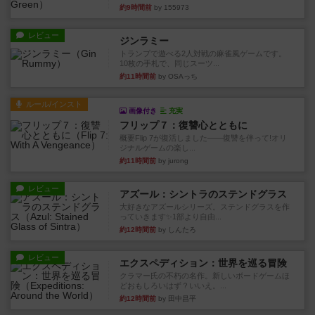
約9時間前
by 155973
レビュー
ジンラミー
トランプで遊べる2人対戦の麻雀風ゲームです。
10枚の手札で、同じスーツ...
約11時間前
by OSAっち
ルール/インスト
画像付き
充実
フリップ７：復讐心とともに
概要Flip 7が復活しました――復讐を伴って!オリ
ジナルゲームの楽し...
約11時間前
by jurong
レビュー
アズール：シントラのステンドグラス
大好きなアズールシリーズ。ステンドグラスを作
っていきます✨1部より自由...
約12時間前
by しんたろ
レビュー
エクスペディション：世界を巡る冒険
クラマー氏の不朽の名作。新しいボードゲームほ
どおもしろいはず？いいえ。...
約12時間前
by 田中昌平