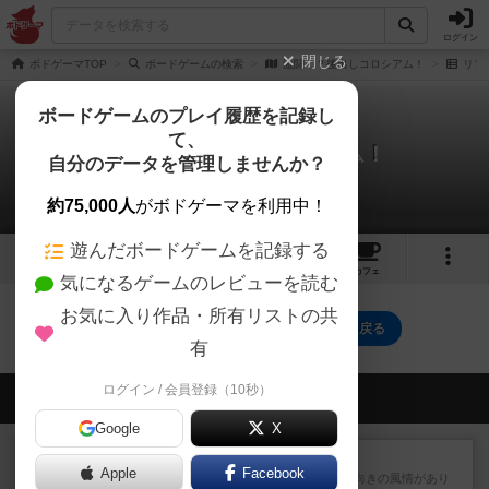
ログイン
閉じる
ボドゲーマTOP
ボードゲームの検索
激闘！？後出しコロシアム！
リプ
ボードゲームのプレイ履歴を記録し
て、
激闘！？後出しコロシアム！
自分のデータを管理しませんか？
0件のリプレイ日記
約75,000人
がボドゲーマを利用中！
遊んだボードゲームを記録する
1
1
1
トップ
画像
動画
レビュー
カフェ
気になるゲームのレビューを読む
お気に入り作品・所有リストの共
激闘！？後出しコロシアム！のトップに戻る
有
ログイン / 会員登録（10秒）
会員の新しい投稿
Google
X
レビュー
クイズすごろく かぶーる
Apple
Facebook
箱絵のデザインは小学校低学年向きの風情があり