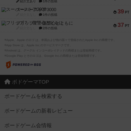
紹介文あり
1件の投稿
スーパーストア3000
39
PT
紹介文なし
1件の投稿
フリップ７：復讐心とともに
37
PT
紹介文なし
2件の投稿
※Apple、Apple のロゴ は、米国および他の国々で登録されたApple Inc.の商標です。
※App Store は、Apple Inc.のサービスマークです。
※Android は、グーグル インコーポレイテッドの商標または登録商標です。
※Google Play とそのロゴは、Google Inc.の商標または登録商標です。
ボドゲーマTOP
ボードゲームを検索する
ボードゲームの新着レビュー
ボードゲーム会情報