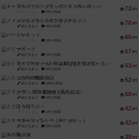
キャプテン・フリップ：イスラ・ボンバ
72
PT
紹介文なし
2件の投稿
メメントオンラインタクティクス
70
PT
紹介文あり
4件の投稿
パーミッド
68
PT
紹介文なし
1件の投稿
クリーグ
57
PT
紹介文あり
1件の投稿
セミファイナル ～お前はまだ生きている～
53
PT
紹介文あり
1件の投稿
ふたつの街の物語
52
PT
紹介文あり
18件の投稿
クランク! ：冒険者たち（拡張）
50
PT
紹介文あり
4件の投稿
とうほうの！
42
PT
紹介文なし
1件の投稿
スターマイン・ラミー ポケット
42
PT
紹介文あり
2件の投稿
海兵隊
39
PT