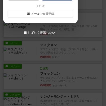
ますが、問題のレベルによっ...
2分前
by いち
または
メールで会員登録
レビュー
充実
クルーバージュ
リプレイ性のある推理ゲームかつ手軽に遊べる素
晴らしいゲームで、対戦、協...
しばらく表示しない
11分前
by いち
レビュー
マスクメン
マスクメンすごい好き（プロレスも好き）。強い
やつを決めるというより、ジ...
約4時間前
by わー
レビュー
充実
フィッシェン
デジタルソロプレイ。毒のあるゲームを作るあの
人がデザイン。箱絵からもう...
約5時間前
by おーちゃん
レビュー
ナンジャモンジャ・ミドリ
私は吃音を持っているのですが、友達と集まって
このゲームをした際、3ゲー...