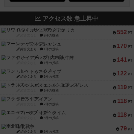
アクセス数 急上昇中
リワイルド：サウスアメリカ
552
PT
紹介文なし
2件の投稿
マーケットフレッシュ
170
PT
紹介文あり
1件の投稿
ファイアー・ブルズ / 火牛陣
141
PT
紹介文なし
1件の投稿
ワン・トゥ・ファイブ
122
PT
紹介文あり
1件の投稿
トランスオリエント・エクスプレス
119
PT
紹介文なし
1件の投稿
フラットアイアン
118
PT
紹介文なし
2件の投稿
エコーズ・オブ・タイム
118
PT
紹介文なし
8件の投稿
南北戦争
79
PT
紹介文あり
1件の投稿