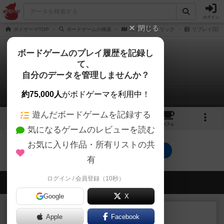
ログイン
閉じる
ボドゲーマTOP
ボードゲームの検索
ガチャポントリック
リプレイ日記
ボードゲームのプレイ履歴を記録し
て、
ガチャポントリック
自分のデータを管理しませんか？
0件のリプレイ日記
約75,000人
がボドゲーマを利用中！
遊んだボードゲームを記録する
4
1
20
トップ
画像
動画
レビュー
カフェ
気になるゲームのレビューを読む
お気に入り作品・所有リストの共
ガチャポントリックのトップに戻る
有
ログイン / 会員登録（10秒）
会員の新しい投稿
Google
X
レビュー
充実
Apple
Facebook
フィッシェン