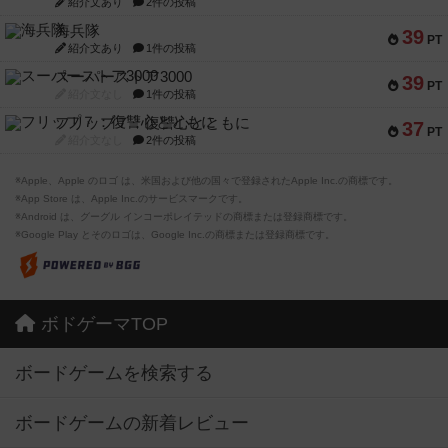
紹介文あり
2件の投稿
海兵隊
39
PT
紹介文あり
1件の投稿
スーパーストア3000
39
PT
紹介文なし
1件の投稿
フリップ７：復讐心とともに
37
PT
紹介文なし
2件の投稿
※Apple、Apple のロゴ は、米国および他の国々で登録されたApple Inc.の商標です。
※App Store は、Apple Inc.のサービスマークです。
※Android は、グーグル インコーポレイテッドの商標または登録商標です。
※Google Play とそのロゴは、Google Inc.の商標または登録商標です。
ボドゲーマTOP
ボードゲームを検索する
ボードゲームの新着レビュー