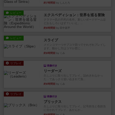
約7時間前
by しんたろ
レビュー
エクスペディション：世界を巡る冒険
クラマー氏の不朽の名作。新しいボードゲームほ
どおもしろいはず？いいえ。...
約8時間前
by 田中昌平
レビュー
スライプ
メインコマ一つサブコマ四つでそれぞれプレイし
ます。動かし方はコマか壁に...
約8時間前
by くみ
リプレイ
画像付き
リーダーズ
久しぶりに取り出してプレイ。詰めきれなかっ
た…であっさり追い込まれて負...
約8時間前
by くみ
リプレイ
画像付き
ブリックス
久しぶりに取り出してプレイ。記号担当と色担当
に分かれてプレイ。あかんか...
約8時間前
by くみ