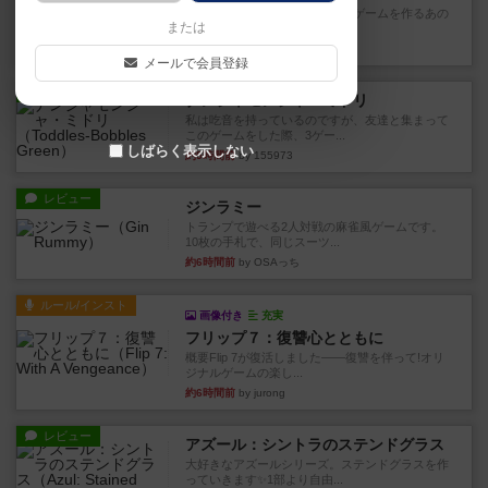
デジタルソロプレイ。毒のあるゲームを作るあの
または
人がデザイン。箱絵からもう...
約1時間前
by おーちゃん
メールで会員登録
レビュー
ナンジャモンジャ・ミドリ
私は吃音を持っているのですが、友達と集まって
このゲームをした際、3ゲー...
しばらく表示しない
約5時間前
by 155973
レビュー
ジンラミー
トランプで遊べる2人対戦の麻雀風ゲームです。
10枚の手札で、同じスーツ...
約6時間前
by OSAっち
ルール/インスト
画像付き
充実
フリップ７：復讐心とともに
概要Flip 7が復活しました――復讐を伴って!オリ
ジナルゲームの楽し...
約6時間前
by jurong
レビュー
アズール：シントラのステンドグラス
大好きなアズールシリーズ。ステンドグラスを作
っていきます✨1部より自由...