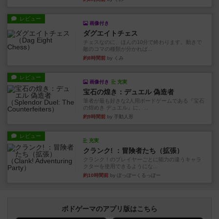
レビュー
画像付き
ダグエイトチェス
チェスなのに、ほんの10分で終わります。動きで
敵のコマの種類が分かれば...
約8時間前
by くみ
レビュー
画像付き
充実
宝石の煌き：デュエル 偽造者
筆者が最も好きな2人用ボードゲームである『宝石
の煌めき デュエル』に、...
約9時間前
by 手動人形
レビュー
充実
クランク! ：冒険者たち（拡張）
クランク！のプレイヤーごとに能力の違うキャラ
クターを使用できるようにな...
約10時間前
by ぽっぽーくるっぽー
ボドゲーマのアプリ版はこちら