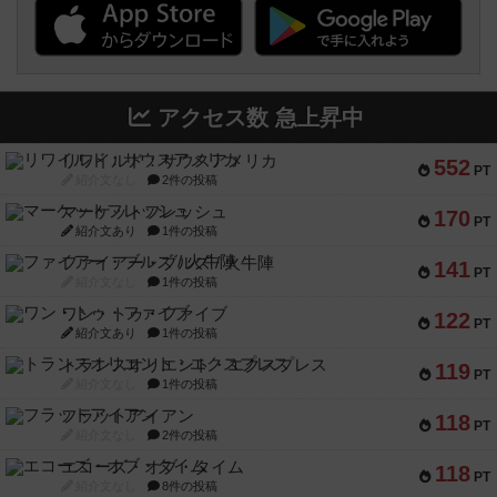
アクセス数 急上昇中
リワイルド：サウスアメリカ
552
PT
紹介文なし
2件の投稿
マーケットフレッシュ
170
PT
紹介文あり
1件の投稿
ファイアー・ブルズ / 火牛陣
141
PT
紹介文なし
1件の投稿
ワン・トゥ・ファイブ
122
PT
紹介文あり
1件の投稿
トランスオリエント・エクスプレス
119
PT
紹介文なし
1件の投稿
フラットアイアン
118
PT
紹介文なし
2件の投稿
エコーズ・オブ・タイム
118
PT
紹介文なし
8件の投稿