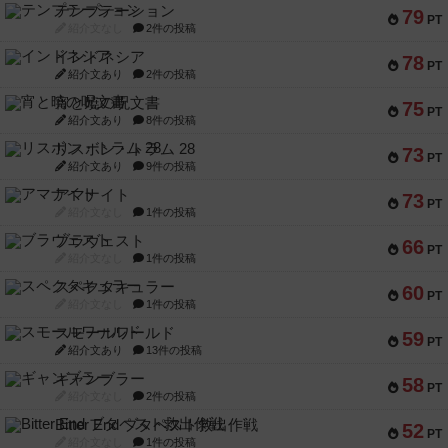
テンプテーション
79
PT
紹介文なし
2件の投稿
インドネシア
78
PT
紹介文あり
2件の投稿
宵と暁の呪文書
75
PT
紹介文あり
8件の投稿
リスボン・トラム 28
73
PT
紹介文あり
9件の投稿
アマナイト
73
PT
紹介文なし
1件の投稿
ブラヴェスト
66
PT
紹介文なし
1件の投稿
スペクタキュラー
60
PT
紹介文なし
1件の投稿
スモールワールド
59
PT
紹介文あり
13件の投稿
ギャンブラー
58
PT
紹介文なし
2件の投稿
Bitter End ブタペスト救出作戦
52
PT
紹介文なし
1件の投稿