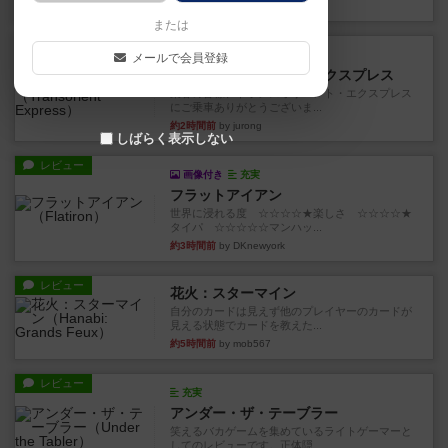
約2時間前
by jurong
または
ルール/インスト
画像付き
充実
メールで会員登録
トランスオリエント・エクスプレス
乗客の皆様、トランスオリエント・エクスプレス
にご乗車ありがとうございま...
約2時間前
by jurong
しばらく表示しない
レビュー
画像付き
充実
フラットアイアン
世界に浸れる度 ☆☆☆☆★楽しさ ☆☆☆☆★
タイパ ☆☆☆☆☆マンハッ...
約3時間前
by DKnewyork
レビュー
花火：スターマイン
自分のカードは見えず他のプレイヤーのカードが
見える状態でカードを教えた...
約5時間前
by mob567
レビュー
充実
アンダー・ザ・テーブラー
笑えるバカゲームを集めているライトゲーマーと
してのレビューです。正体隠...