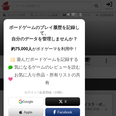
ログイン
閉じる
ボドゲーマTOP
ボードゲームの検索
ガチャポントリック
拡張版/関連
ボードゲームのプレイ履歴を記録し
て、
ガチャポントリック
自分のデータを管理しませんか？
拡張/関連作品 0件
約75,000人
がボドゲーマを利用中！
遊んだボードゲームを記録する
4
1
20
トップ
画像
動画
レビュー
カフェ
気になるゲームのレビューを読む
お気に入り作品・所有リストの共
有
会員の新しい投稿
ログイン / 会員登録（10秒）
ルール/インスト
画像付き
充実
Google
X
キャプテン・フリップ：イスラ・ボンバ
イスラ・ボンバを探しに出航!潜水艦を装備し、あ
Apple
Facebook
なたの乗組員を監獄から解...