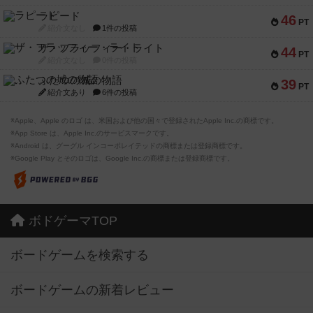
ラピード
46
PT
紹介文なし
1件の投稿
ザ・フラッフィー・ライト
44
PT
紹介文なし
0件の投稿
ふたつの城の物語
39
PT
紹介文あり
6件の投稿
※Apple、Apple のロゴ は、米国および他の国々で登録されたApple Inc.の商標です。
※App Store は、Apple Inc.のサービスマークです。
※Android は、グーグル インコーポレイテッドの商標または登録商標です。
※Google Play とそのロゴは、Google Inc.の商標または登録商標です。
ボドゲーマTOP
ボードゲームを検索する
ボードゲームの新着レビュー