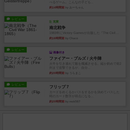
べるゲーム。こんなの子ども...
約14時間前
by おーちゃん
レビュー
充実
南北戦争
1983年にVictory Gamesが出版した『The Civil ...
約18時間前
by Chaco
レビュー
画像付き
ファイアー・ブルズ / 火牛陣
火牛を引き連れて敵を殲滅させる。縦か斜めで前2
列まで攻撃できるが、自分...
約20時間前
by うらまこ
レビュー
フリップ７
カードをめくるかパスをするかを決めてパスした
時のカード数字が得点になる...
約20時間前
by mob567