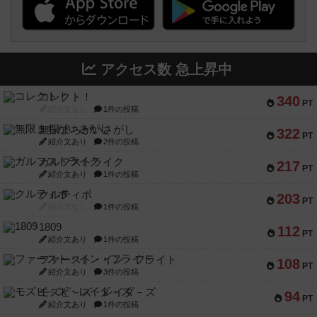
アクセス数 急上昇中
コレクト！
340
PT
紹介文なし
1件の投稿
無限まちがいさがし
322
PT
紹介文あり
2件の投稿
ガルフストライク
217
PT
紹介文あり
1件の投稿
クルティボ
203
PT
紹介文なし
1件の投稿
1809
112
PT
紹介文あり
1件の投稿
ファースト・イン・フライト
108
PT
紹介文あり
3件の投稿
モズビ－ズ・レイダ－ズ
94
PT
紹介文あり
1件の投稿