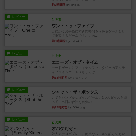
約8時間前
by toyota
レビュー
充実
ワン・トゥ・ファイブ
とにかくお手軽にすき間時間をうめるゲームとし
て重宝するゲームです。いわ...
約9時間前
by nabekoh
レビュー
充実
エコーズ・オブ・タイム
カードゲームにファイナルファンタジーのアクテ
ィブタイムバトル（もしくは...
約13時間前
by ジェイとと
レビュー
シャット・ザ・ボックス
とてもシンプルなダイスゲーム。2つのダイスを振
って、出目の合計を自分の...
約13時間前
by OSAっち
レビュー
充実
オバケだぞ～
対人アナログプレイ。簡単なルールで誰とでも遊