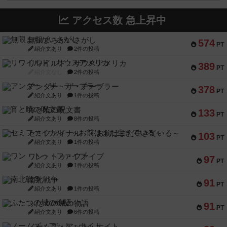
アクセス数 急上昇中
無限まちがいさがし
574
PT
紹介文あり
2件の投稿
リワイルド：サウスアメリカ
389
PT
紹介文なし
2件の投稿
アンダー・ザ・テーブラー
378
PT
紹介文あり
1件の投稿
宵と暁の呪文書
133
PT
紹介文あり
8件の投稿
セミファイナル ～お前はまだ生きている～
103
PT
紹介文あり
1件の投稿
ワン・トゥ・ファイブ
97
PT
紹介文あり
1件の投稿
南北戦争
91
PT
紹介文あり
1件の投稿
ふたつの城の物語
91
PT
紹介文あり
6件の投稿
ノームズ・アット・ナイト