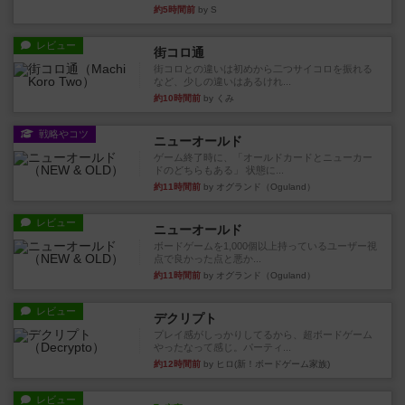
約5時間前
by S
レビュー
街コロ通
街コロとの違いは初めから二つサイコロを振れる
など、少しの違いはあるけれ...
約10時間前
by くみ
戦略やコツ
ニューオールド
ゲーム終了時に、「オールドカードとニューカー
ドのどちらもある」 状態に...
約11時間前
by オグランド（Oguland）
レビュー
ニューオールド
ボードゲームを1,000個以上持っているユーザー視
点で良かった点と悪か...
約11時間前
by オグランド（Oguland）
レビュー
デクリプト
プレイ感がしっかりしてるから、超ボードゲーム
やったなって感じ。パーティ...
約12時間前
by ヒロ(新！ボードゲーム家族)
レビュー