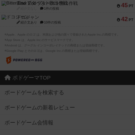
Bitter End ブタペスト救出作戦
45
PT
紹介文なし
1件の投稿
ドコジャン
42
PT
紹介文あり
10件の投稿
※Apple、Apple のロゴ は、米国および他の国々で登録されたApple Inc.の商標です。
※App Store は、Apple Inc.のサービスマークです。
※Android は、グーグル インコーポレイテッドの商標または登録商標です。
※Google Play とそのロゴは、Google Inc.の商標または登録商標です。
ボドゲーマTOP
ボードゲームを検索する
ボードゲームの新着レビュー
ボードゲーム会情報