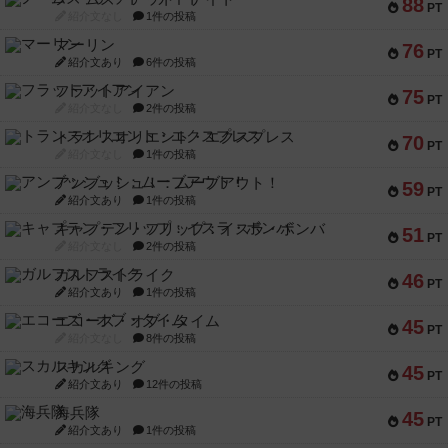
88
PT
紹介文なし
1件の投稿
マーリン
76
PT
紹介文あり
6件の投稿
フラットアイアン
75
PT
紹介文なし
2件の投稿
トランスオリエント・エクスプレス
70
PT
紹介文なし
1件の投稿
アンブッシュ！：ムーブアウト！
59
PT
紹介文あり
1件の投稿
キャプテン・フリップ：イスラ・ボンバ
51
PT
紹介文なし
2件の投稿
ガルフストライク
46
PT
紹介文あり
1件の投稿
エコーズ・オブ・タイム
45
PT
紹介文なし
8件の投稿
スカルキング
45
PT
紹介文あり
12件の投稿
海兵隊
45
PT
紹介文あり
1件の投稿