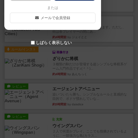
メントとなります。ウイング...
12分前
by daisdice
または
メールで会員登録
レビュー
ふたつの街の物語
タイルを4×4で並べて街づくりします。ただし、
街は各プレイヤーの間にあ...
約4時間前
by ジェイとと
しばらく表示しない
ルール/インスト
画像付き
ざりかに将棋
３種類の駒だけが登場する超シンプルな将棋系ゲ
ーム入門作品です♪(＾＾)...
約4時間前
by あんちっく
レビュー
エージェントアベニュー
追いついたら勝ち。シンプルなルールと直感的な
目的で、ボドゲ慣れしていな...
約5時間前
by daisdice
レビュー
充実
ウイングスパン
２人で何度かプレイ。ここでも指摘されているよ
うに、一部強力な鳥(カラス...