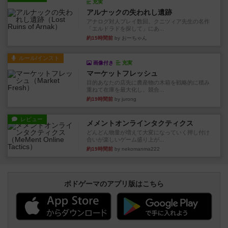
充実
アルナックの失われし遺跡
アナログ対人プレイ数回。クニツィア先生の名作
「エルドラドを探して」にあ...
約15時間前
by おーちゃん
ルール/インスト
画像付き
充実
マーケットフレッシュ
目的あなたの店先に農産物の木箱を戦略的に積み
重ねて在庫を最大化し、競合...
約19時間前
by jurong
レビュー
メメントオンラインタクティクス
どんどん物量が増えて大変になっていく押し付け
合いが楽しいゲーム盛り上が...
約19時間前
by nekomanma222
ボドゲーマのアプリ版はこちら