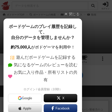
ログイン
閉じる
ボドゲーマTOP
ボードゲームの検索
フサフサクセス
動画
ボードゲームのプレイ履歴を記録し
て、
フサフサクセス
自分のデータを管理しませんか？
0件の動画
約75,000人
がボドゲーマを利用中！
遊んだボードゲームを記録する
11
4
トップ
画像
動画
レビュー
カフェ
気になるゲームのレビューを読む
お気に入り作品・所有リストの共
フサフサクセスのトップに戻る
有
ログイン / 会員登録（10秒）
会員の新しい投稿
Google
X
レビュー
ワイアームスパン
Apple
Facebook
初プレイの感想です。ウイングスパン履修済のコ