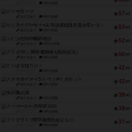
PT
紹介文なし
1件の投稿
クリーグ
57
PT
紹介文あり
1件の投稿
セミファイナル ～お前はまだ生きている～
53
PT
紹介文あり
1件の投稿
ふたつの街の物語
52
PT
紹介文あり
18件の投稿
クランク! ：冒険者たち（拡張）
50
PT
紹介文あり
4件の投稿
とうほうの！
42
PT
紹介文なし
1件の投稿
スターマイン・ラミー ポケット
42
PT
紹介文あり
2件の投稿
海兵隊
39
PT
紹介文あり
1件の投稿
スーパーストア3000
39
PT
紹介文なし
1件の投稿
フリップ７：復讐心とともに
37
PT
紹介文なし
2件の投稿