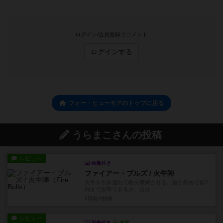
ログイン/会員登録でコメント
ログインする
フォー・ヒューモアのトップに戻る
うらまこさんの投稿
レビュー
画像付き
ファイアー・ブルズ / 火牛陣
火牛を引き連れて敵を殲滅させる。縦か斜めで前2
列まで攻撃できるが、自分...
3日前
の投稿
レビュー
画像付き
充実