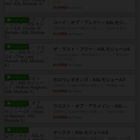
に付...
約1時間前
by Chaco
レビュー
コード・オブ・ブシドー：ASLモジュール8
1991年にAvalon Hill社が出版した『Code of Bus...
約1時間前
by Chaco
レビュー
ザ・ラスト・フラー：ASLモジュール6
『Squad Leader』用の追加マップとして発売され
たマップ#11...
約2時間前
by Chaco
レビュー
ホロウレギオンズ：ASLモジュール7
1989年にAvalon Hill社が出版した『Hollow Legi...
約2時間前
by Chaco
レビュー
ウエスト・オブ・アラメイン：ASLモジュール5
1988年にAvalon Hill社が出版した『West of Ala...
約2時間前
by Chaco
レビュー
ヤンクス：ASLモジュール3
1987年にAvalon Hill社が出版した『Yanks』に付属