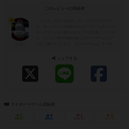
このレビューの投稿者
『うらまこのボドゲあれこれ』ってボドゲブログ
神
で、ボードゲームの紹介やらボードゲームカフェや
ボードゲーム会の様子やらもブログ記事にしたりや
ら。だいたい3000前後の遊んだボードゲームがブ
ログに書かれています。 ボードゲームは、5～90分
うらまこ
ぐらいが好みでトリックテイキングゲーム...
シェアする
マイボードゲーム登録者
2
4
1
3
興味あり
経験あり
お気に入り
持ってる