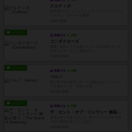
クルティボ
毎手番2アクションしていくワーカープレイスメン
トゲーム。ワーカーを農場...
4日前
の投稿
レビュー
画像付き
充実
コンダクターズ
魔物と契約して力を借りてゴールを目指すカード
を使ったすごろく。魔物の力...
15日前
の投稿
レビュー
画像付き
充実
ベルソ
同じ色で同じ数字のカードは揃わないようにカー
ドを集めていき、頃合いを見...
16日前
の投稿
レビュー
画像付き
充実
ザ・セント・オブ・ジェラシー 嫉妬の香り
最高の香りを楽しむには、香りのバランスが大切
であり過剰な香りにしてはい...
16日前
の投稿