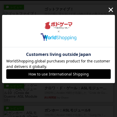
レビュー
ゴットファイブ！
自分の前に背を向けて並ぶ5枚の手札の数字を当て
るゲーム。相手の手札/場...
2分前
by daisdice
レビュー
カタン
神ゲー
18分前
by アプー
レビュー
充実
ドゥームド・バタリオンズ：ASLモジュール11
『Squad Leader』用の追加マップとして発売され
たマップの#9...
約1時間前
by Chaco
レビュー
クロワ・ド・ゲール：ASLモジュール10
1992年にAvalon Hill社が出版した『Croix de Gu...
約1時間前
by Chaco
レビュー
ガンホー：ASLモジュール9
1992年にAvalon Hill社が出版した『Gung Ho！』