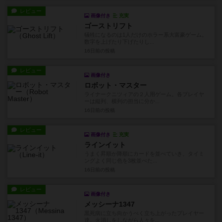
レビュー
画像付き
充実
ゴーストリフト
犠牲になるのは1人だけのホラー系大富豪ゲーム。
数字を上げたり下げたりし...
16日前
の投稿
レビュー
画像付き
ロボット・マスター
ライナークニツィアの２人用ゲーム。各プレイヤ
ーは縦列、横列の担当に分か...
16日前
の投稿
レビュー
画像付き
充実
ラインイット
うまく昇順か降順にカードを並べていき、タイミ
ングよく同じ色を3枚並べた...
16日前
の投稿
レビュー
画像付き
メッシーナ1347
黒死病に立ち向かうべく立ち上がったプレイヤー
達。火消しをしながら人々を...