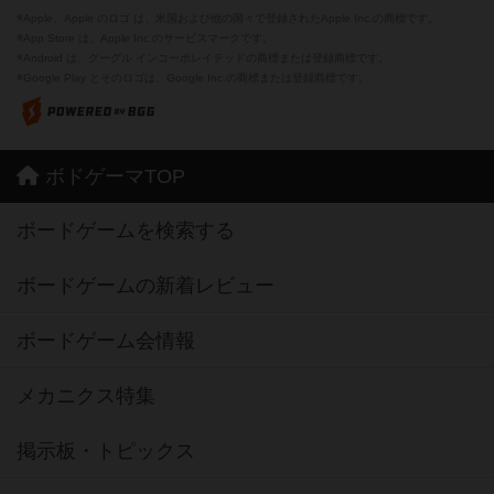
※Apple、Apple のロゴ は、米国および他の国々で登録されたApple Inc.の商標です。
※App Store は、Apple Inc.のサービスマークです。
※Android は、グーグル インコーポレイテッドの商標または登録商標です。
※Google Play とそのロゴは、Google Inc.の商標または登録商標です。
ボドゲーマTOP
ボードゲームを検索する
ボードゲームの新着レビュー
ボードゲーム会情報
メカニクス特集
掲示板・トピックス