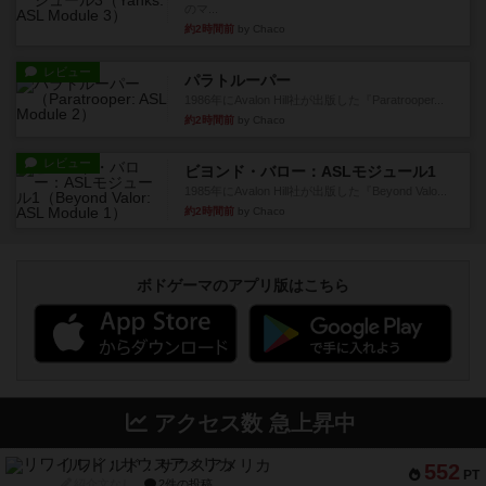
のマ...
約2時間前
by Chaco
レビュー
パラトルーパー
1986年にAvalon Hill社が出版した『Paratrooper...
約2時間前
by Chaco
レビュー
ビヨンド・バロー：ASLモジュール1
1985年にAvalon Hill社が出版した『Beyond Valo...
約2時間前
by Chaco
ボドゲーマのアプリ版はこちら
アクセス数 急上昇中
リワイルド：サウスアメリカ
552
PT
紹介文なし
2件の投稿