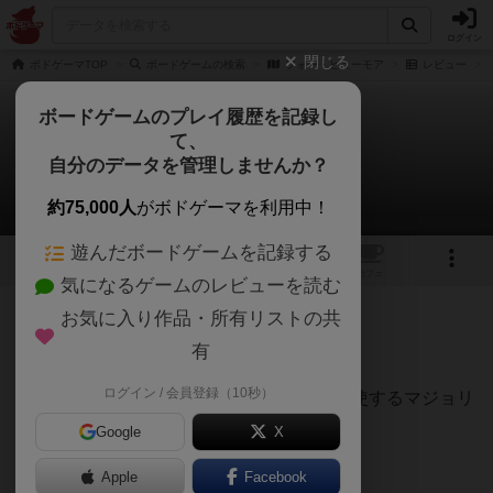
ログイン
閉じる
ボドゲーマTOP
ボードゲームの検索
フォー・ヒューモア
レビュー
ボードゲームのプレイ履歴を記録し
て、
フォー・ヒューモア
自分のデータを管理しませんか？
うらまこさんのレビュー
約75,000人
がボドゲーマを利用中！
遊んだボードゲームを記録する
1
2
トップ
画像
動画
レビュー
カフェ
気になるゲームのレビューを読む
お気に入り作品・所有リストの共
76名
1名
0
約1年前
有
ログイン / 会員登録（10秒）
医者となって大陸を横断しながら権力を行使するマジョリ
ティゲーム。
Google
X
Apple
Facebook