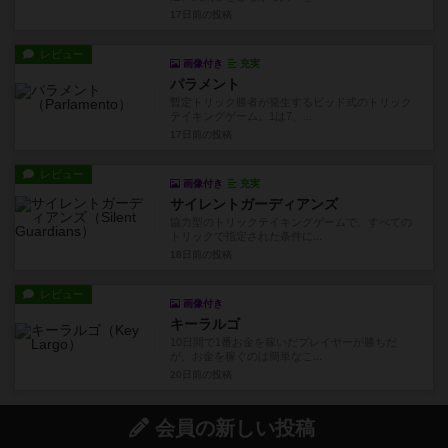
17日前
の投稿
レビュー
画像付き
充実
パラメント
暫定トリック勝者が発生するビッド式のトリック
テイキングゲーム。1は7、...
17日前
の投稿
レビュー
画像付き
充実
サイレントガーディアンズ
協力型のトリックテイキングゲームで、すべての
トリックで指定された条件に...
18日前
の投稿
レビュー
画像付き
キーラルゴ
10日間で1番お金を稼いだプレイヤーが勝ちだ
が、お金を稼ぐのは簡単なこ...
20日前
の投稿
会員の新しい投稿