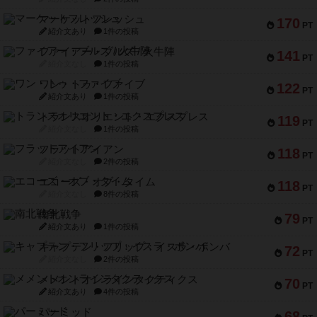
マーケットフレッシュ
170
PT
紹介文あり
1件の投稿
ファイアー・ブルズ / 火牛陣
141
PT
紹介文なし
1件の投稿
ワン・トゥ・ファイブ
122
PT
紹介文あり
1件の投稿
トランスオリエント・エクスプレス
119
PT
紹介文なし
1件の投稿
フラットアイアン
118
PT
紹介文なし
2件の投稿
エコーズ・オブ・タイム
118
PT
紹介文なし
8件の投稿
南北戦争
79
PT
紹介文あり
1件の投稿
キャプテン・フリップ：イスラ・ボンバ
72
PT
紹介文なし
2件の投稿
メメントオンラインタクティクス
70
PT
紹介文あり
4件の投稿
パーミッド
68