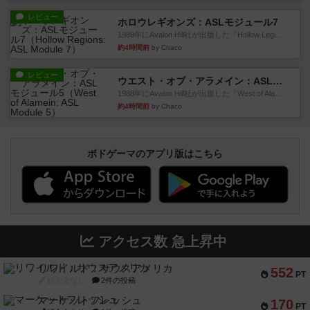
レビュー
ホロウレギオンズ：ASLモジュール7
1989年にAvalon Hill社が出版した『Hollow Legi...
約4時間前
by Chaco
レビュー
ウエスト・オブ・アラメイン：ASLモジュール5
1988年にAvalon Hill社が出版した『West of Ala...
約4時間前
by Chaco
ボドゲーマのアプリ版はこちら
アクセス数 急上昇中
リワイルド：サウスアメリカ
552
PT
紹介文なし
2件の投稿
マーケットフレッシュ
170
PT