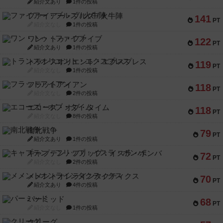
紹介文あり
1件の投稿
ファイアー・ブルズ / 火牛陣
141
PT
紹介文なし
1件の投稿
ワン・トゥ・ファイブ
122
PT
紹介文あり
1件の投稿
トランスオリエント・エクスプレス
119
PT
紹介文なし
1件の投稿
フラットアイアン
118
PT
紹介文なし
2件の投稿
エコーズ・オブ・タイム
118
PT
紹介文なし
8件の投稿
南北戦争
79
PT
紹介文あり
1件の投稿
キャプテン・フリップ：イスラ・ボンバ
72
PT
紹介文なし
2件の投稿
メメントオンラインタクティクス
70
PT
紹介文あり
4件の投稿
パーミッド
68
PT
紹介文なし
1件の投稿
クリーグ