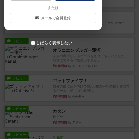
10分前
by Chaco
または
レビュー
レッドバリケ－ド工場
メールで会員登録
1989年にAvalon Hill社が出版した『Red Barrica...
24分前
by Chaco
レビュー
しばらく表示しない
充実
オラニエンブルガー運河
友人の所持してるゲームをさせてもらいました。
順番にできる作業のいずれか...
約1時間前
by おっちょこちょい
レビュー
ゴットファイブ！
自分の前に背を向けて並ぶ5枚の手札の数字を当て
るゲーム。相手の手札/場...
約2時間前
by daisdice
レビュー
カタン
神ゲー
約2時間前
by アプー
レビュー
充実