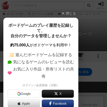
ログイン
閉じる
ボドゲーマTOP
ボードゲームの検索
ファウンデイション・オブ・ローマ
ボードゲームのプレイ履歴を記録し
て、
ファウンデイション・オブ・ローマ
自分のデータを管理しませんか？
0件の動画
約75,000人
がボドゲーマを利用中！
遊んだボードゲームを記録する
8
4
4
トップ
画像
動画
レビュー
カフェ
気になるゲームのレビューを読む
お気に入り作品・所有リストの共
ファウンデイション・オブ・ローマのトップに戻る
有
ログイン / 会員登録（10秒）
会員の新しい投稿
Google
X
レビュー
パイパー戦闘団1
Apple
Facebook
1993年にAvalon Hill社が出版した『Kampfgruppe...