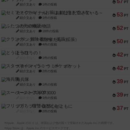
57
PT
紹介文あり
1件の投稿
セミファイナル ～お前はまだ生きている～
53
PT
紹介文あり
1件の投稿
ふたつの街の物語
52
PT
紹介文あり
18件の投稿
クランク! ：冒険者たち（拡張）
50
PT
紹介文あり
4件の投稿
とうほうの！
42
PT
紹介文なし
1件の投稿
スターマイン・ラミー ポケット
42
PT
紹介文あり
2件の投稿
海兵隊
39
PT
紹介文あり
1件の投稿
スーパーストア3000
39
PT
紹介文なし
1件の投稿
フリップ７：復讐心とともに
37
PT
紹介文なし
2件の投稿
※Apple、Apple のロゴ は、米国および他の国々で登録されたApple Inc.の商標です。
※App Store は、Apple Inc.のサービスマークです。