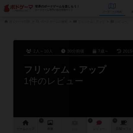
世界のボードゲームを楽しもう！
ボードゲーム専門の総合情報サイト
データベース
検
ボドゲーマTOP
ボードゲームの検索
フリッケム・アップ
レビュー
2人～10人
30分前後
7歳～
201
フリッケム・アップ
1件のレビュー
4
1
8
ゲーム
トップ
画像
動画
レビュー
店舗/
カフェ