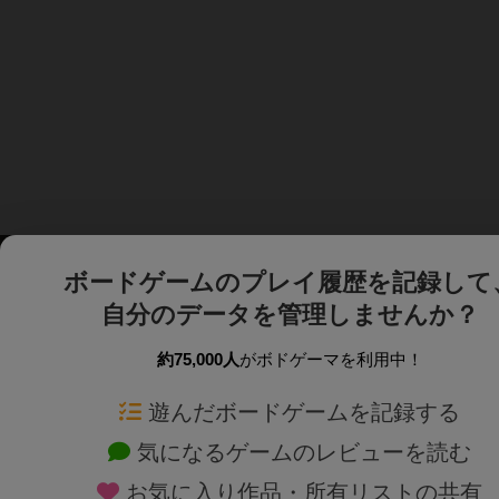
ボードゲームのプレイ履歴を記録して
自分のデータを管理しませんか？
約75,000人
がボドゲーマを利用中！
ボドゲーマTOP
ボードゲーム通販
遊んだボードゲームを記録する
気になるゲームのレビューを読む
ボードゲームを検索する
新作・再入荷情報
お気に入り作品・所有リストの共有
ボードゲームの新着レビュー
定番ボードゲームの通販