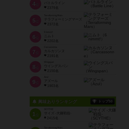
4
バトルライン
位
2379名
Terraforming Mars
5
テラフォーミングマーズ
位
2372名
6 nimmt!
6
ニムト
位
2202名
Carcassonne
7
カルカソンヌ
位
2191名
Wingspan
8
ウイングスパン
位
2150名
Azul
9
アズール
位
1903名
興味ありランキング
トップ50
SCYTHE
1
サイズ -大鎌戦役-
位
2415名
Terraforming Mars