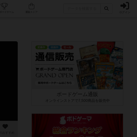
ログイン
カフェ/店舗
人気ボードゲーム
通販ストア
ボードゲーム通販
オンラインストアで7,500商品を販売中
のおすすめ