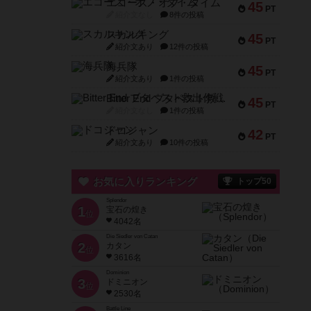
エコーズ・オブ・タイム
45
PT
紹介文なし
8件の投稿
スカルキング
45
PT
紹介文あり
12件の投稿
海兵隊
45
PT
紹介文あり
1件の投稿
Bitter End ブタペスト救出作戦
45
PT
紹介文なし
1件の投稿
ドコジャン
42
PT
紹介文あり
10件の投稿
お気に入りランキング
トップ50
Splendor
1
宝石の煌き
位
4042名
Die Siedler von Catan
2
カタン
位
3616名
Dominion
3
ドミニオン
位
2530名
Battle Line