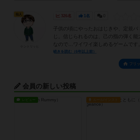
仙人
326名
1名
0
子供の頃にやったおはじきや、定規バ
じ。信じられるのは、己の指の弾く能
なので…ワイワイ楽しめるゲームです。
ケントリッヒ
続きを読む（6年以上前）
フリ
会員の新しい投稿
レビュー
ルール/インスト