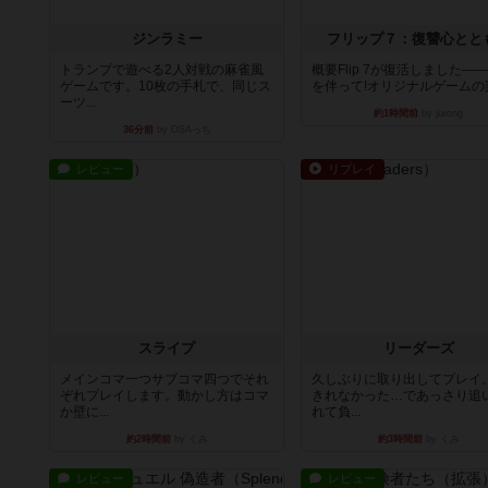
ジンラミー
フリップ７：復讐心とと
トランプで遊べる2人対戦の麻雀風
概要Flip 7が復活しました―
ゲームです。10枚の手札で、同じス
を伴って!オリジナルゲームの楽し
ーツ...
約1時間前
by jurong
36分前
by OSAっち
レビュー
リプレイ
スライプ
リーダーズ
メインコマ一つサブコマ四つでそれ
久しぶりに取り出してプレイ
ぞれプレイします。動かし方はコマ
きれなかった…であっさり追
か壁に...
れて負...
約2時間前
by くみ
約3時間前
by くみ
レビュー
レビュー