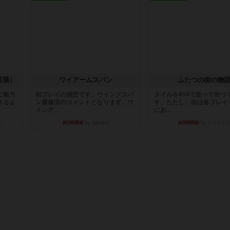
拡張）
ワイアームスパン
ふたつの街の物
に能力
初プレイの感想です。ウイングスパ
タイルを4×4で並べて街づ
きるよ
ン履修済のコメントとなります。ウ
す。ただし、街は各プレイ
イング...
にあ...
ー
約5時間前
by daisdice
約9時間前
by ジェイと