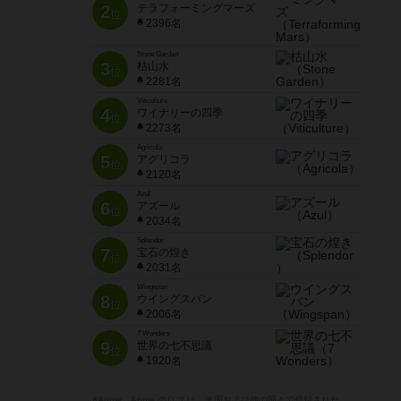
2
テラフォーミングマーズ
位
2396名
Stone Garden
3
枯山水
位
2281名
Viticulture
4
ワイナリーの四季
位
2273名
Agricola
5
アグリコラ
位
2120名
Azul
6
アズール
位
2034名
Splendor
7
宝石の煌き
位
2031名
Wingspan
8
ウイングスパン
位
2006名
7 Wonders
9
世界の七不思議
位
1920名
※Apple、Apple のロゴ は、米国および他の国々で登録された