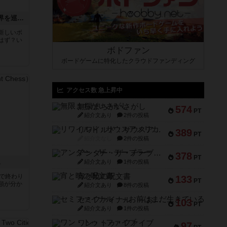
エクスペディション：世界を巡る冒険
新しいボ
はず？い
ボドファン
ボードゲームに特化したクラウドファンディング
アクセス数 急上昇中
無限まちがいさがし
574
PT
紹介文あり
2件の投稿
リワイルド：サウスアメリカ
389
PT
紹介文なし
2件の投稿
アンダー・ザ・テーブラー
378
PT
ス
紹介文あり
1件の投稿
宵と暁の呪文書
分で終わり
133
PT
類が分か
紹介文あり
8件の投稿
セミファイナル ～お前はまだ生きている～
103
PT
紹介文あり
1件の投稿
ワン・トゥ・ファイブ
97