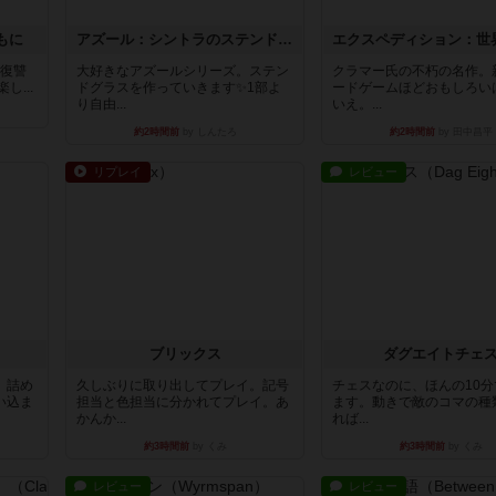
もに
アズール：シントラのステンドグラス
―復讐
大好きなアズールシリーズ。ステン
クラマー氏の不朽の名作。
...
ドグラスを作っていきます✨1部よ
ードゲームほどおもしろい
り自由...
いえ。...
約2時間前
by しんたろ
約2時間前
by 田中昌平
リプレイ
レビュー
ブリックス
ダグエイトチェ
。詰め
久しぶりに取り出してプレイ。記号
チェスなのに、ほんの10
い込ま
担当と色担当に分かれてプレイ。あ
ます。動きで敵のコマの種
かんか...
れば...
約3時間前
by くみ
約3時間前
by くみ
レビュー
レビュー