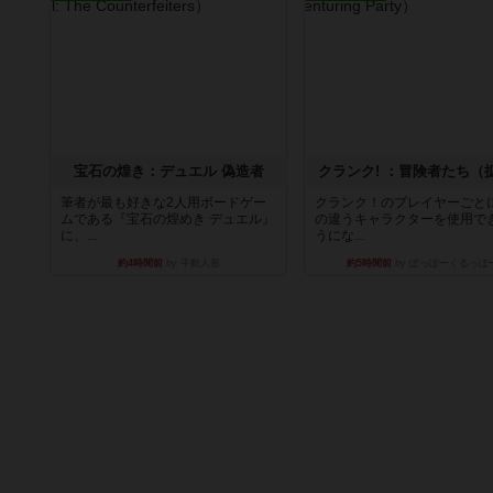
宝石の煌き：デュエル 偽造者
クランク! ：冒険者たち（
筆者が最も好きな2人用ボードゲー
クランク！のプレイヤーごと
ムである『宝石の煌めき デュエル』
の違うキャラクターを使用で
に、...
うにな...
約4時間前
by 手動人形
約5時間前
by ぽっぽーくるっぽ