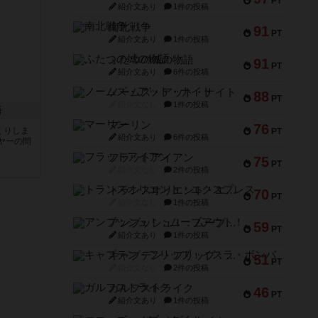
PT
紹介文あり
1件の投稿
南北戦争
91
PT
紹介文あり
1件の投稿
ふたつの城の物語
91
PT
紹介文あり
6件の投稿
ノームズ・アット・ナイト
88
PT
紹介文なし
1件の投稿
語
マーリン
76
くりしま
PT
紹介文あり
6件の投稿
ヤーの間
フラットアイアン
75
PT
紹介文なし
2件の投稿
と
トランスオリエント・エクスプレス
70
PT
紹介文なし
1件の投稿
アンブッシュ！：ムーブアウト！
59
PT
紹介文あり
1件の投稿
キャプテン・フリップ：イスラ・ボンバ
51
PT
紹介文なし
2件の投稿
ガルフストライク
46
PT
紹介文あり
1件の投稿