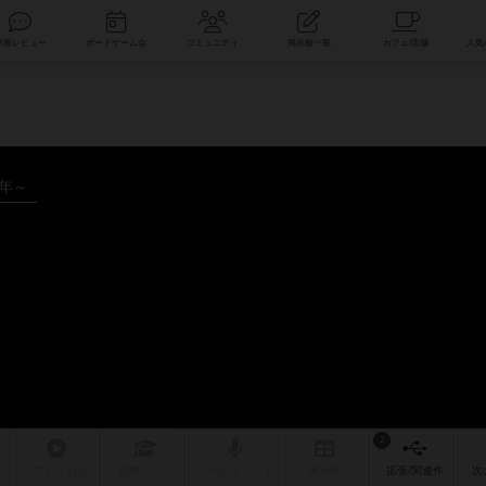
索
新着レビュー
ボードゲーム会
コミュニティ
掲示板一覧
5年～
2
リプレイ
日記
戦略
・コツ
ルール
/インスト
掲示板
拡張/関連
作
次