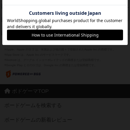
ラピード
46
PT
紹介文なし
1件の投稿
ザ・フラッフィー・ライト
44
PT
紹介文なし
0件の投稿
ふたつの城の物語
39
PT
紹介文あり
6件の投稿
※Apple、Apple のロゴ は、米国および他の国々で登録されたApple Inc.の商標です。
※App Store は、Apple Inc.のサービスマークです。
※Android は、グーグル インコーポレイテッドの商標または登録商標です。
※Google Play とそのロゴは、Google Inc.の商標または登録商標です。
ボドゲーマTOP
ボードゲームを検索する
ボードゲームの新着レビュー