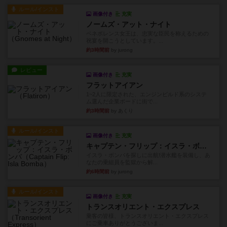
ルール/インスト
画像付き
充実
ノームズ・アット・ナイト
ベネボレンス女王は、忠実な臣民を称えるための
祝宴を開こうとしています。...
約3時間前
by jurong
レビュー
画像付き
充実
フラットアイアン
1~2人に限定された、エンジンビルド系のシステ
ム選んだ企業ボードに街で...
約3時間前
by あくり
ルール/インスト
画像付き
充実
キャプテン・フリップ：イスラ・ボンバ
イスラ・ボンバを探しに出航!潜水艦を装備し、あ
なたの乗組員を監獄から解...
約6時間前
by jurong
ルール/インスト
画像付き
充実
トランスオリエント・エクスプレス
乗客の皆様、トランスオリエント・エクスプレス
にご乗車ありがとうございま...