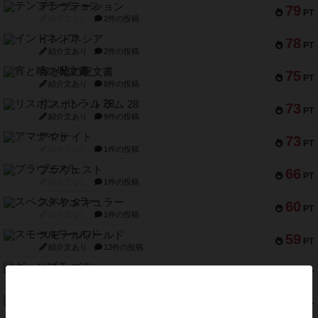
テンプテーション
79
PT
紹介文なし
2件の投稿
インドネシア
78
PT
紹介文あり
2件の投稿
宵と暁の呪文書
75
PT
紹介文あり
8件の投稿
リスボン・トラム 28
73
PT
紹介文あり
9件の投稿
アマナイト
73
PT
紹介文なし
1件の投稿
ブラヴェスト
66
PT
紹介文なし
1件の投稿
スペクタキュラー
60
PT
紹介文なし
1件の投稿
スモールワールド
59
PT
紹介文あり
13件の投稿
ギャンブラー
58
PT
紹介文なし
2件の投稿
Bitter End ブタペスト救出作戦
52
PT
紹介文なし
1件の投稿