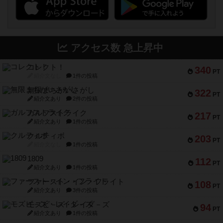
アクセス数 急上昇中
コレクト！
340
PT
紹介文なし
1件の投稿
無限まちがいさがし
322
PT
紹介文あり
2件の投稿
ガルフストライク
217
PT
紹介文あり
1件の投稿
クルティボ
203
PT
紹介文なし
1件の投稿
1809
112
PT
紹介文あり
1件の投稿
ファースト・イン・フライト
108
PT
紹介文あり
3件の投稿
モズビ－ズ・レイダ－ズ
94
PT
紹介文あり
1件の投稿