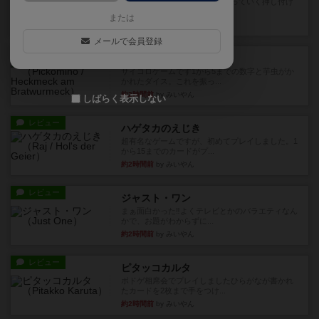
どんどん物量が増えて大変になっていく押し付け
合いが楽しいゲーム盛り上が...
または
10分前
by nekomanma222
メールで会員登録
レビュー
ヘックメック
サイコロゲームです1から5までの数字と芋虫がか
かれたダイス。これを振っ...
約2時間前
by みいやん
しばらく表示しない
レビュー
ハゲタカのえじき
超有名なゲームですが、初めてプレイしました。1
から15までのカードがプ...
約2時間前
by みいやん
レビュー
ジャスト・ワン
まぁ面白かった‼️よくテレビとかのバラエティなん
かで、お題がわからずに...
約2時間前
by みいやん
レビュー
ピタッコカルタ
ボドゲ相席会でプレイしましたひらがなが書かれ
たカードを2枚まで手をつけ...
約2時間前
by みいやん