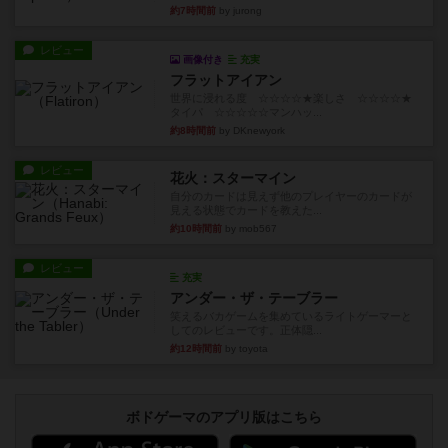
約7時間前
by jurong
レビュー
画像付き
充実
フラットアイアン
世界に浸れる度 ☆☆☆☆★楽しさ ☆☆☆☆★
タイパ ☆☆☆☆☆マンハッ...
約8時間前
by DKnewyork
レビュー
花火：スターマイン
自分のカードは見えず他のプレイヤーのカードが
見える状態でカードを教えた...
約10時間前
by mob567
レビュー
充実
アンダー・ザ・テーブラー
笑えるバカゲームを集めているライトゲーマーと
してのレビューです。正体隠...
約12時間前
by toyota
ボドゲーマのアプリ版はこちら