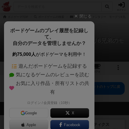
ログイン
閉じる
ボドゲーマTOP
ボードゲームの検索
ファイナルファンタジー モーグリ6兄弟
ボードゲームのプレイ履歴を記録し
て、
ファイナルファンタジー モーグリ6兄弟のモ
自分のデータを管理しませんか？
ブハント
0件のリプレイ日記
約75,000人
がボドゲーマを利用中！
遊んだボードゲームを記録する
1
2
7
トップ
画像
動画
レビュー
カフェ
気になるゲームのレビューを読む
お気に入り作品・所有リストの共
ファイナルファンタジー モーグリ6兄弟のモブハントのトップに戻
る
有
ログイン / 会員登録（10秒）
会員の新しい投稿
Google
X
レビュー
メメントオンラインタクティクス
Apple
Facebook