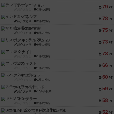
テンプテーション
79
PT
紹介文なし
2件の投稿
インドネシア
78
PT
紹介文あり
2件の投稿
宵と暁の呪文書
75
PT
紹介文あり
8件の投稿
リスボン・トラム 28
73
PT
紹介文あり
9件の投稿
アマナイト
73
PT
紹介文なし
1件の投稿
ブラヴェスト
66
PT
紹介文なし
1件の投稿
スペクタキュラー
60
PT
紹介文なし
1件の投稿
スモールワールド
59
PT
紹介文あり
13件の投稿
ギャンブラー
58
PT
紹介文なし
2件の投稿
Bitter End ブタペスト救出作戦
52
PT