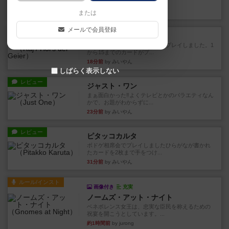
かれたダイス。これを振っ...
10分前
by みいやん
または
メールで会員登録
レビュー
ハゲタカのえじき
超有名なゲームですが、初めてプレイしました。1
から15までのカードがプ...
18分前
by みいやん
しばらく表示しない
レビュー
ジャスト・ワン
まぁ面白かった‼️よくテレビとかのバラエティなん
かで、お題がわからずに...
23分前
by みいやん
レビュー
ピタッコカルタ
ボドゲ相席会でプレイしましたひらがなが書かれ
たカードを2枚まで手をつけ...
31分前
by みいやん
ルール/インスト
画像付き
充実
ノームズ・アット・ナイト
ベネボレンス女王は、忠実な臣民を称えるための
祝宴を開こうとしています。...
約1時間前
by jurong