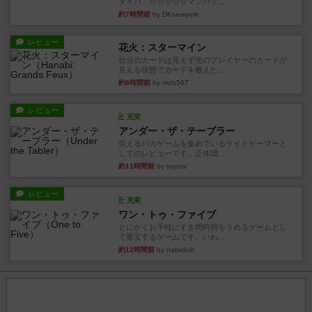
タイパ ☆☆☆☆☆マンハッ...
約7時間前
by DKnewyork
レビュー
花火：スターマイン
自分のカードは見えず他のプレイヤーのカードが
見える状態でカードを教えた...
約8時間前
by mob567
レビュー
充実
アンダー・ザ・テーブラー
笑えるバカゲームを集めているライトゲーマーと
してのレビューです。正体隠...
約11時間前
by toyota
レビュー
充実
ワン・トゥ・ファイブ
とにかくお手軽にすき間時間をうめるゲームとし
て重宝するゲームです。いわ...
約12時間前
by nabekoh