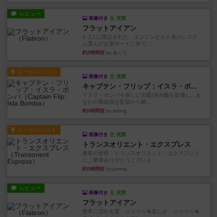
レビュー
画像付き
充実
フラットアイアン
1~2人に限定された、エンジンビルド系のシステ
ム選んだ企業ボードに街で...
約2時間前
by あくり
ルール/インスト
画像付き
充実
キャプテン・フリップ：イスラ・ボンバ
イスラ・ボンバを探しに出航!潜水艦を装備し、あ
なたの乗組員を監獄から解...
約5時間前
by jurong
ルール/インスト
画像付き
充実
トランスオリエント・エクスプレス
乗客の皆様、トランスオリエント・エクスプレス
にご乗車ありがとうございま...
約5時間前
by jurong
レビュー
画像付き
充実
フラットアイアン
世界に浸れる度 ☆☆☆☆★楽しさ ☆☆☆☆★