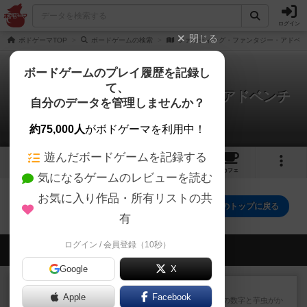
ログイン
閉じる
ボドゲーマTOP
ボードゲームの検索
ファイティング・ファンタジー・アドベ
ボードゲームのプレイ履歴を記録し
て、
ファイティング・ファンタジー・アドベンチ
自分のデータを管理しませんか？
ャー
0件のルール/インスト
約75,000人
がボドゲーマを利用中！
遊んだボードゲームを記録する
1
5
9
トップ
画像
動画
レビュー
カフェ
気になるゲームのレビューを読む
お気に入り作品・所有リストの共
ファイティング・ファンタジー・アドベンチャーのトップに戻る
有
ログイン / 会員登録（10秒）
会員の新しい投稿
Google
X
レビュー
ヘックメック
Apple
Facebook
サイコロゲームです1から5までの数字と芋虫がか