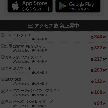
アクセス数 急上昇中
コレクト！
340
PT
紹介文なし
1件の投稿
無限まちがいさがし
322
PT
紹介文あり
2件の投稿
ガルフストライク
217
PT
紹介文あり
1件の投稿
クルティボ
203
PT
紹介文なし
1件の投稿
1809
112
PT
紹介文あり
1件の投稿
ファースト・イン・フライト
108
PT
紹介文あり
3件の投稿
モズビ－ズ・レイダ－ズ
94
PT
紹介文あり
1件の投稿