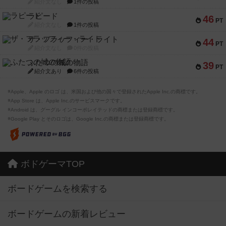
紹介文なし
1件の投稿
ラピード
46
PT
紹介文なし
1件の投稿
ザ・フラッフィー・ライト
44
PT
紹介文なし
0件の投稿
ふたつの城の物語
39
PT
紹介文あり
6件の投稿
※Apple、Apple のロゴ は、米国および他の国々で登録されたApple Inc.の商標です。
※App Store は、Apple Inc.のサービスマークです。
※Android は、グーグル インコーポレイテッドの商標または登録商標です。
※Google Play とそのロゴは、Google Inc.の商標または登録商標です。
ボドゲーマTOP
ボードゲームを検索する
ボードゲームの新着レビュー