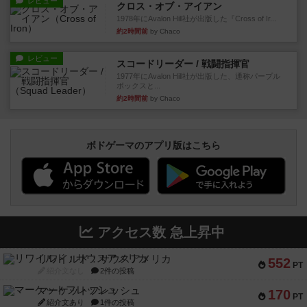
レビュー
クロス・オブ・アイアン
1978年にAvalon Hill社が出版した『Cross of Ir...
約2時間前
by Chaco
レビュー
スコードリーダー / 戦闘指揮官
1977年にAvalon Hill社が出版した、通称パープル
ボックスと...
約2時間前
by Chaco
ボドゲーマのアプリ版はこちら
アクセス数 急上昇中
リワイルド：サウスアメリカ
552
PT
紹介文なし
2件の投稿
マーケットフレッシュ
170
PT
紹介文あり
1件の投稿