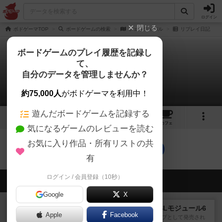
ログイン
閉じる
ボドゲーマTOP
ボードゲームの検索
フェスティバル
リプレイ日記
ボードゲームのプレイ履歴を記録し
て、
フェスティバル
自分のデータを管理しませんか？
0件のリプレイ日記
約75,000人
がボドゲーマを利用中！
遊んだボードゲームを記録する
4
2
トップ
画像
動画
レビュー
カフェ
気になるゲームのレビューを読む
お気に入り作品・所有リストの共
フェスティバルのトップに戻る
有
ログイン / 会員登録（10秒）
会員の新しい投稿
Google
X
レビュー
ザ・ラスト・フラー：ASLモジュール6
Apple
Facebook
『Squad Leader』用の追加マップとして発売され