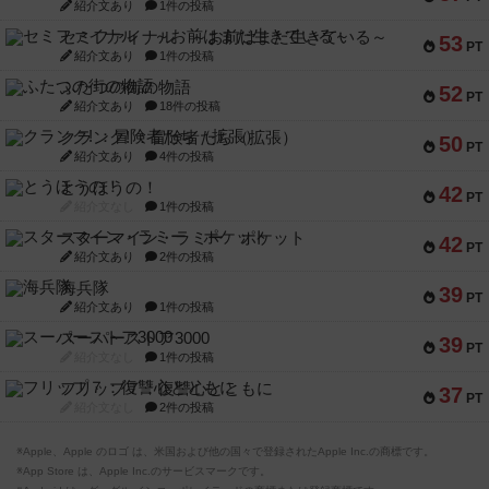
紹介文あり
1件の投稿
セミファイナル ～お前はまだ生きている～
53
PT
紹介文あり
1件の投稿
ふたつの街の物語
52
PT
紹介文あり
18件の投稿
クランク! ：冒険者たち（拡張）
50
PT
紹介文あり
4件の投稿
とうほうの！
42
PT
紹介文なし
1件の投稿
スターマイン・ラミー ポケット
42
PT
紹介文あり
2件の投稿
海兵隊
39
PT
紹介文あり
1件の投稿
スーパーストア3000
39
PT
紹介文なし
1件の投稿
フリップ７：復讐心とともに
37
PT
紹介文なし
2件の投稿
※Apple、Apple のロゴ は、米国および他の国々で登録されたApple Inc.の商標です。
※App Store は、Apple Inc.のサービスマークです。