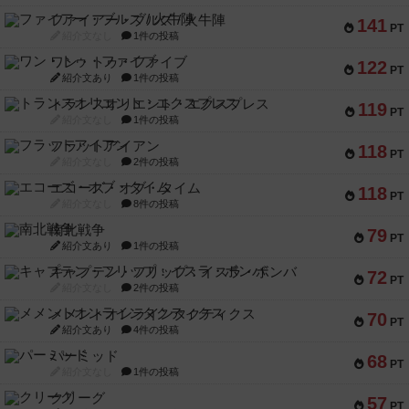
ファイアー・ブルズ / 火牛陣
141
PT
紹介文なし
1件の投稿
ワン・トゥ・ファイブ
122
PT
紹介文あり
1件の投稿
トランスオリエント・エクスプレス
119
PT
紹介文なし
1件の投稿
フラットアイアン
118
PT
紹介文なし
2件の投稿
エコーズ・オブ・タイム
118
PT
紹介文なし
8件の投稿
南北戦争
79
PT
紹介文あり
1件の投稿
キャプテン・フリップ：イスラ・ボンバ
72
PT
紹介文なし
2件の投稿
メメントオンラインタクティクス
70
PT
紹介文あり
4件の投稿
パーミッド
68
PT
紹介文なし
1件の投稿
クリーグ
57
PT