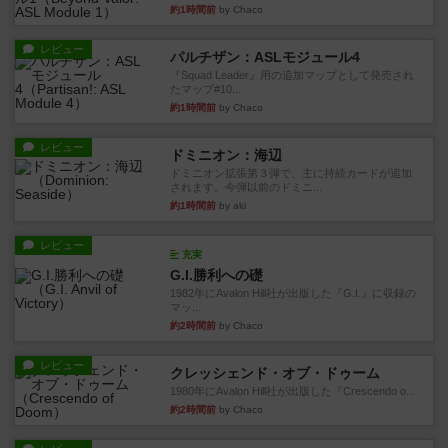
約1時間前
by Chaco
レビュー
パルチザン：ASLモジュール4
『Squad Leader』用の追加マップとして発売され
たマップ#10...
約1時間前
by Chaco
レビュー
ドミニオン：海辺
ドミニオン拡張第３弾で、主に持続カードが追加
されます。今弾以前のドミニ...
約1時間前
by aki
レビュー
充実
G.I.勝利への礎
1982年にAvalon Hill社が出版した『G.I.』に収録の
マッ...
約2時間前
by Chaco
レビュー
クレッシェンド・オブ・ドゥーム
1980年にAvalon Hill社が出版した『Crescendo o...
約2時間前
by Chaco