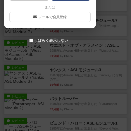
たマップ#11...
5分前
by Chaco
または
メールで会員登録
レビュー
ホロウレギオンズ：ASLモジュール7
1989年にAvalon Hill社が出版した『Hollow Legi...
24分前
by Chaco
しばらく表示しない
レビュー
ウエスト・オブ・アラメイン：ASLモジュール5
1988年にAvalon Hill社が出版した『West of Ala...
31分前
by Chaco
レビュー
ヤンクス：ASLモジュール3
1987年にAvalon Hill社が出版した『Yanks』に付属
のマ...
39分前
by Chaco
レビュー
パラトルーパー
1986年にAvalon Hill社が出版した『Paratrooper...
39分前
by Chaco
レビュー
ビヨンド・バロー：ASLモジュール1
1985年にAvalon Hill社が出版した『Beyond Valo...