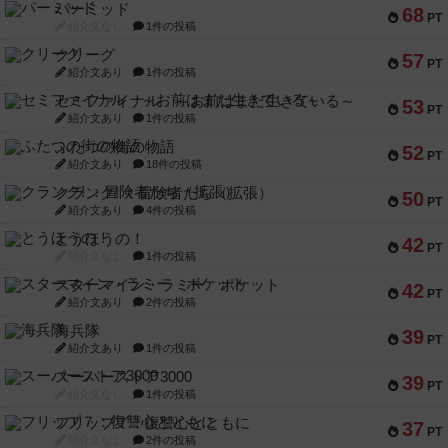
パーミッド
68
PT
紹介文なし
1件の投稿
クリーグ
57
PT
紹介文あり
1件の投稿
セミファイナル ～お前はまだ生きている～
53
PT
紹介文あり
1件の投稿
ふたつの街の物語
52
PT
紹介文あり
18件の投稿
クランク! ：冒険者たち（拡張）
50
PT
紹介文あり
4件の投稿
とうほうの！
42
PT
紹介文なし
1件の投稿
スターマイン・ラミー ポケット
42
PT
紹介文あり
2件の投稿
海兵隊
39
PT
紹介文あり
1件の投稿
スーパーストア3000
39
PT
紹介文なし
1件の投稿
フリップ７：復讐心とともに
37
PT
紹介文なし
2件の投稿