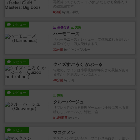
再販待ってました～っ (&gt;_&lt;)しかも全部入り
の総集編です...
6分前
by 紅い弾丸
レビュー
画像付き
充実
ハーモニーズ
『ハーモニーズ』レビュー：立体感溢れる美しい
箱庭づくり。万人受けする良...
32分前
by ギャングスター
レビュー
クイズすごろく かぶーる
箱絵のデザインは小学校低学年向きの風情があり
ますが、問題のレベルによっ...
40分前
by いち
レビュー
充実
クルーバージュ
リプレイ性のある推理ゲームかつ手軽に遊べる素
晴らしいゲームで、対戦、協...
約1時間前
by いち
レビュー
マスクメン
マスクメンすごい好き（プロレスも好き）。強い