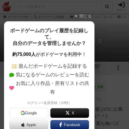
ログイン
閉じる
ボドゲーマTOP
ボードゲームの検索
エクスペディション・ゼッタ
レビ
ボードゲームのプレイ履歴を記録し
て、
エクスペディション・ゼッタ
自分のデータを管理しませんか？
1件のレビュー
約75,000人
がボドゲーマを利用中！
遊んだボードゲームを記録する
1
1
トップ
画像
動画
レビュー
カフェ
気になるゲームのレビューを読む
お気に入り作品・所有リストの共
神
164名
1名
0
画像
充実
有
ログイン / 会員登録（10秒）
あんちっく
宇宙好き達が集まって、まったり遊ぶのにお薦
Google
X
め！宇宙の再現度が高い逸品！ｄ(＾＾)
『ZETTA』の特徴準備段階では「落ち物パズ
Apple
Facebook