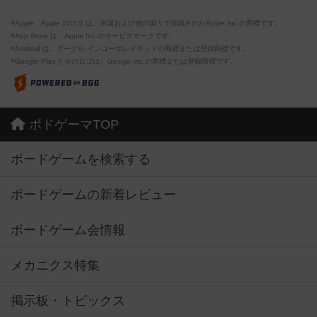
※Apple、Apple のロゴ は、米国および他の国々で登録されたApple Inc.の商標です。
※App Store は、Apple Inc.のサービスマークです。
※Android は、グーグル インコーポレイテッドの商標または登録商標です。
※Google Play とそのロゴは、Google Inc.の商標または登録商標です。
ボドゲーマTOP
ボードゲームを検索する
ボードゲームの新着レビュー
ボードゲーム会情報
メカニクス特集
掲示板・トピックス