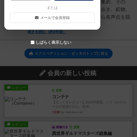
ル」みたいな感じで搭乗クルーを集め、その
または
後、ワープしながら４星系を渡り歩き、鉱物、
遺物、宇宙生物などを発見しながら名声点を競
メールで会員登録
います♪リプレイ性を高める...
続きを読む（約4年前）
しばらく表示しない
エクスペディション・ゼッタのトップに戻る
会員の新しい投稿
レビュー
充実
コンテナ
【ざっくりレビュー】2026年新版、いくつかのル
ールが追加された。追加...
1分前
by Juin-Zuo Lin
レビュー
画像付き
充実
異世界ギルドマスターズ総集編