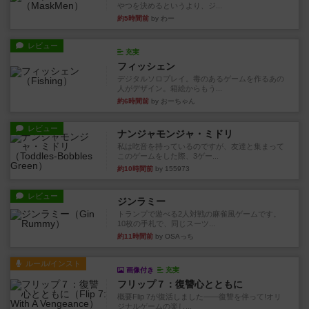
やつを決めるというより、ジ...
約5時間前
by わー
レビュー
充実
フィッシェン
デジタルソロプレイ。毒のあるゲームを作るあの
人がデザイン。箱絵からもう...
約6時間前
by おーちゃん
レビュー
ナンジャモンジャ・ミドリ
私は吃音を持っているのですが、友達と集まって
このゲームをした際、3ゲー...
約10時間前
by 155973
レビュー
ジンラミー
トランプで遊べる2人対戦の麻雀風ゲームです。
10枚の手札で、同じスーツ...
約11時間前
by OSAっち
ルール/インスト
画像付き
充実
フリップ７：復讐心とともに
概要Flip 7が復活しました――復讐を伴って!オリ
ジナルゲームの楽し...