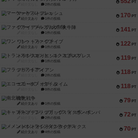
552
PT
紹介文なし
2件の投稿
マーケットフレッシュ
170
PT
紹介文あり
1件の投稿
ファイアー・ブルズ / 火牛陣
141
PT
紹介文なし
1件の投稿
ワン・トゥ・ファイブ
122
PT
紹介文あり
1件の投稿
トランスオリエント・エクスプレス
119
PT
紹介文なし
1件の投稿
フラットアイアン
118
PT
紹介文なし
2件の投稿
エコーズ・オブ・タイム
118
PT
紹介文なし
8件の投稿
南北戦争
79
PT
紹介文あり
1件の投稿
キャプテン・フリップ：イスラ・ボンバ
72
PT
紹介文なし
2件の投稿
メメントオンラインタクティクス
70
PT
紹介文あり
4件の投稿