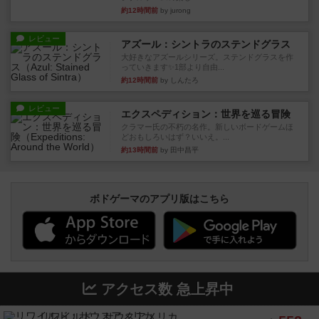
約12時間前
by jurong
レビュー
アズール：シントラのステンドグラス
大好きなアズールシリーズ。ステンドグラスを作
っていきます✨1部より自由...
約12時間前
by しんたろ
レビュー
エクスペディション：世界を巡る冒険
クラマー氏の不朽の名作。新しいボードゲームほ
どおもしろいはず？いいえ。...
約13時間前
by 田中昌平
ボドゲーマのアプリ版はこちら
アクセス数 急上昇中
リワイルド：サウスアメリカ