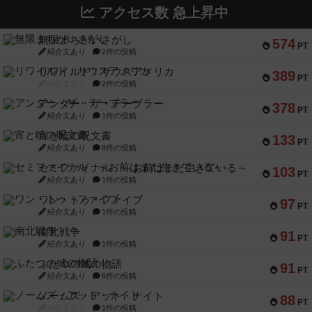
アクセス数 急上昇中
無限まちがいさがし
574
PT
紹介文あり
2件の投稿
リワイルド：サウスアメリカ
389
PT
紹介文なし
2件の投稿
アンダー・ザ・テーブラー
378
PT
紹介文あり
1件の投稿
宵と暁の呪文書
133
PT
紹介文あり
8件の投稿
セミファイナル ～お前はまだ生きている～
103
PT
紹介文あり
1件の投稿
ワン・トゥ・ファイブ
97
PT
紹介文あり
1件の投稿
南北戦争
91
PT
紹介文あり
1件の投稿
ふたつの城の物語
91
PT
紹介文あり
6件の投稿
ノームズ・アット・ナイト
88
PT
紹介文なし
1件の投稿