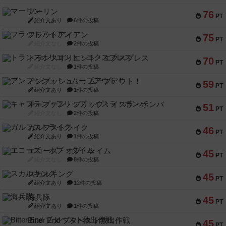
マーリン
76
PT
紹介文あり
6件の投稿
フラットアイアン
75
PT
紹介文なし
2件の投稿
トランスオリエント・エクスプレス
70
PT
紹介文なし
1件の投稿
アンブッシュ！：ムーブアウト！
59
PT
紹介文あり
1件の投稿
キャプテン・フリップ：イスラ・ボンバ
51
PT
紹介文なし
2件の投稿
ガルフストライク
46
PT
紹介文あり
1件の投稿
エコーズ・オブ・タイム
45
PT
紹介文なし
8件の投稿
スカルキング
45
PT
紹介文あり
12件の投稿
海兵隊
45
PT
紹介文あり
1件の投稿
Bitter End ブタペスト救出作戦
45
PT