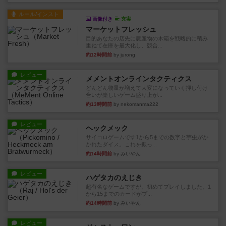
ルール/インスト
画像付き
充実
マーケットフレッシュ
目的あなたの店先に農産物の木箱を戦略的に積み
重ねて在庫を最大化し、競合...
約12時間前
by jurong
レビュー
メメントオンラインタクティクス
どんどん物量が増えて大変になっていく押し付け
合いが楽しいゲーム盛り上が...
約13時間前
by nekomanma222
レビュー
ヘックメック
サイコロゲームです1から5までの数字と芋虫がか
かれたダイス。これを振っ...
約14時間前
by みいやん
レビュー
ハゲタカのえじき
超有名なゲームですが、初めてプレイしました。1
から15までのカードがプ...
約14時間前
by みいやん
レビュー