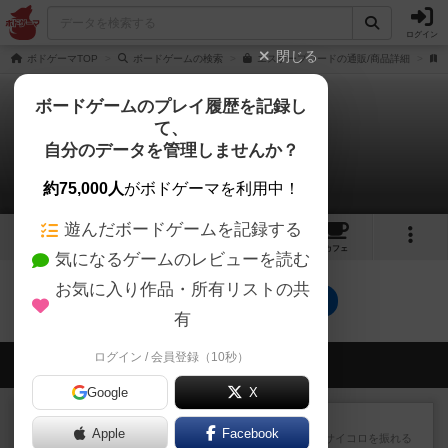
ログイン
閉じる
ボドゲーマTOP
ボードゲームの検索
エスケープコードの通販/商品詳細
ボードゲームのプレイ履歴を記録し
て、
エスケープコード
自分のデータを管理しませんか？
0件の戦略やコツ
約75,000人
がボドゲーマを利用中！
遊んだボードゲームを記録する
2
2
トップ
画像
動画
レビュー
カフェ
気になるゲームのレビューを読む
お気に入り作品・所有リストの共
エスケープコードのトップに戻る
有
ログイン / 会員登録（10秒）
会員の新しい投稿
Google
X
レビュー
街コロ通
Apple
Facebook
街コロとの違いは初めから二つサイコロを振れる