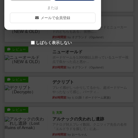
など、少しの違いはあるけれ...
約4時間前
by くみ
または
メールで会員登録
戦略やコツ
ニューオールド
ゲーム終了時に、「オールドカードとニューカー
ドのどちらもある」 状態に...
約5時間前
by オグランド（Oguland）
しばらく表示しない
レビュー
ニューオールド
ボードゲームを1,000個以上持っているユーザー視
点で良かった点と悪か...
約5時間前
by オグランド（Oguland）
レビュー
デクリプト
プレイ感がしっかりしてるから、超ボードゲーム
やったなって感じ。パーティ...
約6時間前
by ヒロ(新！ボードゲーム家族)
レビュー
充実
アルナックの失われし遺跡
アナログ対人プレイ数回。クニツィア先生の名作
「エルドラドを探して」にあ...
約8時間前
by おーちゃん