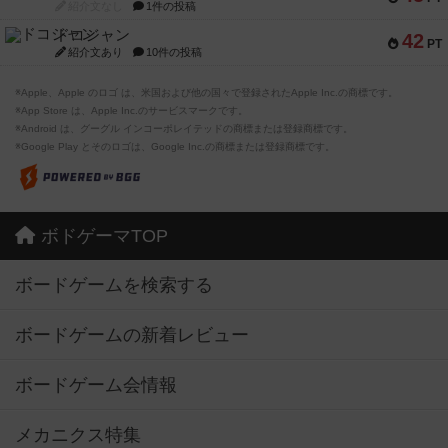
紹介文なし
1件の投稿
ドコジャン
42
PT
紹介文あり
10件の投稿
※Apple、Apple のロゴ は、米国および他の国々で登録されたApple Inc.の商標です。
※App Store は、Apple Inc.のサービスマークです。
※Android は、グーグル インコーポレイテッドの商標または登録商標です。
※Google Play とそのロゴは、Google Inc.の商標または登録商標です。
ボドゲーマTOP
ボードゲームを検索する
ボードゲームの新着レビュー
ボードゲーム会情報
メカニクス特集