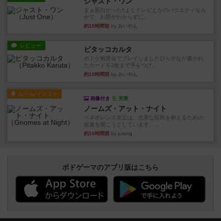
ジャスト・ワン
まぁ面白かった‼️よくテレビとかのバラエティなん
かで、お題がわからずに...
約15時間前
by みいやん
レビュー
ピタッコカルタ
ボドゲ相席会でプレイしましたひらがなが書かれ
たカードを2枚まで手をつけ...
約15時間前
by みいやん
ルール/インスト
画像付き
充実
ノームズ・アット・ナイト
ベネボレンス女王は、忠実な臣民を称えるための
祝宴を開こうとしています。...
約16時間前
by jurong
ボドゲーマのアプリ版はこちら