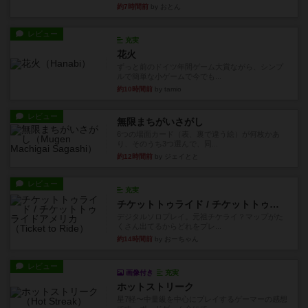
約7時間前
by おとん
レビュー
充実
花火
ずっと前のドイツ年間ゲーム大賞ながら、シンプ
ルで簡単な小ゲームで今でも...
約10時間前
by tamio
レビュー
無限まちがいさがし
6つの場面カード（表、裏で違う絵）が何枚かあ
り、そのうち3つ選んで、同...
約12時間前
by ジェイとと
レビュー
充実
チケットトゥライド / チケットトゥライドアメリカ
デジタルソロプレイ。元祖チケライ？マップがた
くさん出てるからどれをプレ...
約14時間前
by おーちゃん
レビュー
画像付き
充実
ホットストリーク
星7軽〜中量級を中心にプレイするゲーマーの感想