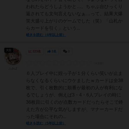
われたらどうしようかと…。ちゃぶ台ひっくり
返されても文句言えないなぁ…って。結果大爆
笑大盛り上がりのゲームでした（笑）「山札か
らカードを引く」という...
続きを読む（4年以上前）
大臣
223名
2名
0
ふみぱ
６人プレイ中に姪っ子が１分くらい笑いが止ま
らなくなるくらいにウケましたｗカードは全38
枚で、引く枚数的に順番が最初の人が有利にな
るでしょうが、例えば3・4・6人プレイの時に
36枚目に引くのが点数カードだったらそこで終
えた方が公平な気がしますが、マナーカードだ
った場合にそれの...
続きを読む（5年以上前）