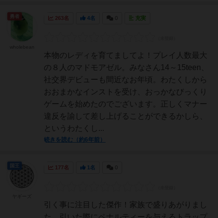
勇者
263名
4名
0
充実
wholebean
本物のレディを育てましてよ！プレイ人数最大
の８人のマドモアゼル。みなさん14～15teen、
社交界デビューも間近なお年頃。わたくしから
おおまかなインストを受け、おっかなびっくり
ゲームを始めたのでございます。正しくマナー
違反を諭して差し上げることができるかしら、
というわたくし...
続きを読む（約6年前）
国王
177名
1名
0
ヤギーズ
引く事に注目した傑作！家族で盛りあがりまし
た。引いた際にペナルティーを与えるトラップ