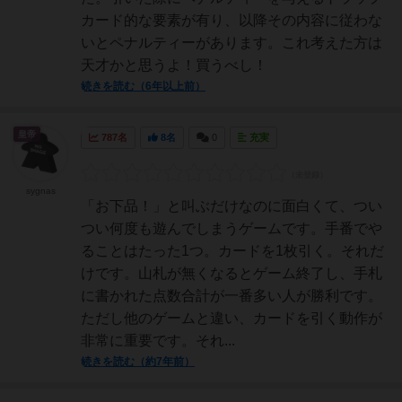
カード的な要素が有り、以降その内容に従わな
いとペナルティーがあります。これ考えた方は
天才かと思うよ！買うべし！
続きを読む（6年以上前）
皇帝
787名
8名
0
充実
sygnas
「お下品！」と叫ぶだけなのに面白くて、つい
つい何度も遊んでしまうゲームです。手番でや
ることはたった1つ。カードを1枚引く。それだ
けです。山札が無くなるとゲーム終了し、手札
に書かれた点数合計が一番多い人が勝利です。
ただし他のゲームと違い、カードを引く動作が
非常に重要です。それ...
続きを読む（約7年前）