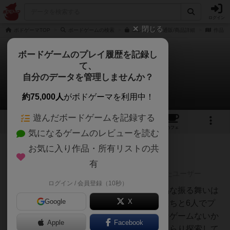
ログイン
閉じる
ボドゲーマTOP
ボードゲームの検索
エレガンツの通販/商品詳細
作品デ
ボードゲームのプレイ履歴を記録し
て、
エレガンツ
自分のデータを管理しませんか？
8件のレビュー
約75,000人
がボドゲーマを利用中！
遊んだボードゲームを記録する
5
8
12
トップ
画像
動画
レビュー
カフェ
気になるゲームのレビューを読む
お気に入り作品・所有リストの共
神
148名
1名
0
充実
有
レーティングが非公開に設定されたユーザー
ログイン / 会員登録（10秒）
レモネード
徹底的に上品さにこだわりお下品な振る舞いは
Google
X
ノーサンキューなゲーム。友人たちと6人でプ
レイしました。なんか面白そうなゲームないか
Apple
Facebook
なーっとボドゲーマ内をふらりふらり探索して