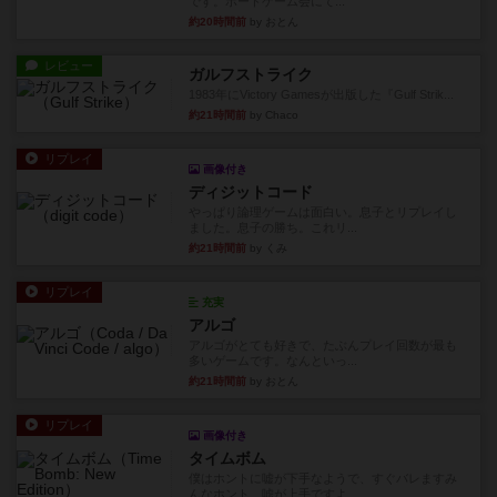
です。ボードゲーム会にて...
約20時間前
by おとん
レビュー
ガルフストライク
1983年にVictory Gamesが出版した『Gulf Strik...
約21時間前
by Chaco
リプレイ
画像付き
ディジットコード
やっぱり論理ゲームは面白い。息子とリプレイし
ました。息子の勝ち。これリ...
約21時間前
by くみ
リプレイ
充実
アルゴ
アルゴがとても好きで、たぶんプレイ回数が最も
多いゲームです。なんといっ...
約21時間前
by おとん
リプレイ
画像付き
タイムボム
僕はホントに嘘が下手なようで、すぐバレますみ
んなホント、嘘が上手ですよ...