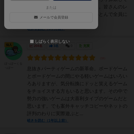
る時にこのゲームを見つけました。皆さんのレ
または
ビュー読んで、面白そうやりたいとんで全員に
メールで会員登録
ルールを説明してる時点...
続きを読む（5ヶ月前）
しばらく表示しない
仙人
204名
3名
0
充実
ぽっぽーくる
っぽー
息抜きパーティゲームの新革命。ボードゲーム
とボードゲームの間にやる軽いゲームはいろい
ろありますが、気分転換にドッと笑えるゲーム
をチョイスする方もいると思います。その中で
勢力の強いゲームは大喜利タイプのゲームだと
思います。でも案外キャッチコピーやネットの
評判のわりに実際遊ぶと...
続きを読む（1年以上前）