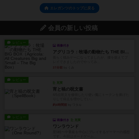
エレガンツのトップに戻る
会員の新しい投稿
レビュー
画像付き
アグリコラ：牧場の動物たち THE BIG BOX
長らく積みゲーになってましたが、腰を据えてプ
レイできましたのでやってみ...
37分前
by くみ
レビュー
充実
宵と暁の呪文書
4/5点呪文を修得したり使い魔にトークンを捧げた
りして得点を増やしてい...
約4時間前
by ワタル
レビュー
画像付き
充実
ワンラウンド
星5軽〜中量級を中心にプレイするゲーマーの感想
です。今回はボードゲーム...