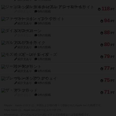
ジャンヌ・ダルク-オルレアン ドロー＆ライト
118
PT
紹介文なし
5件の投稿
ファースト・イン・フライト
94
PT
紹介文あり
3件の投稿
ダイススローン
88
PT
紹介文なし
1件の投稿
ガルフストライク
80
PT
紹介文あり
1件の投稿
モズビ－ズ・レイダ－ズ
79
PT
紹介文あり
1件の投稿
リー対グラント
77
PT
紹介文あり
1件の投稿
ブレーキング・アウェイ
75
PT
紹介文あり
4件の投稿
ザ・フラッド
71
PT
紹介文なし
1件の投稿
※Apple、Apple のロゴ は、米国および他の国々で登録されたApple Inc.の商標です。
※App Store は、Apple Inc.のサービスマークです。
※Android は、グーグル インコーポレイテッドの商標または登録商標です。