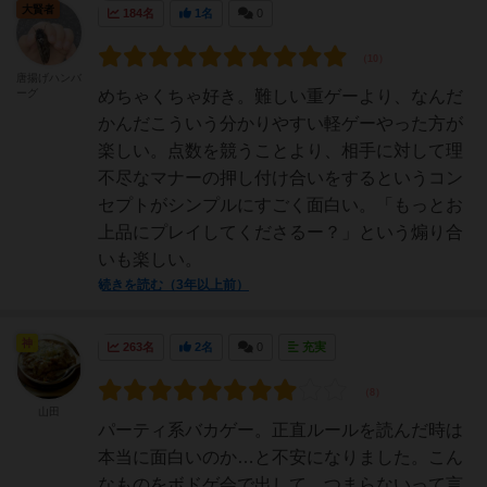
大賢者
184名
1名
0
唐揚げハンバ
ーグ
めちゃくちゃ好き。難しい重ゲーより、なんだ
かんだこういう分かりやすい軽ゲーやった方が
楽しい。点数を競うことより、相手に対して理
不尽なマナーの押し付け合いをするというコン
セプトがシンプルにすごく面白い。「もっとお
上品にプレイしてくださるー？」という煽り合
いも楽しい。
続きを読む（3年以上前）
神
263名
2名
0
充実
山田
パーティ系バカゲー。正直ルールを読んだ時は
本当に面白いのか…と不安になりました。こん
なものをボドゲ会で出して、つまらないって言