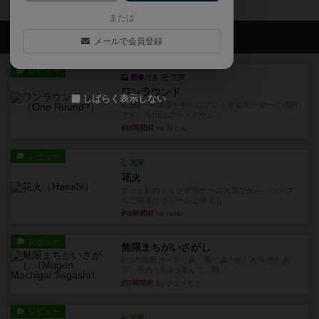
または
会員の新しい投稿
メールで会員登録
レビュー
画像付き
充実
ワンラウンド
しばらく表示しない
星5軽〜中量級を中心にプレイするゲーマーの感想
です。今回はボードゲーム...
約3時間前
by おとん
レビュー
充実
花火
ずっと前のドイツ年間ゲーム大賞ながら、シンプ
ルで簡単な小ゲームで今でも...
約5時間前
by tamio
レビュー
無限まちがいさがし
6つの場面カード（表、裏で違う絵）が何枚かあ
り、そのうち3つ選んで、同...
約7時間前
by ジェイとと
レビュー
充実