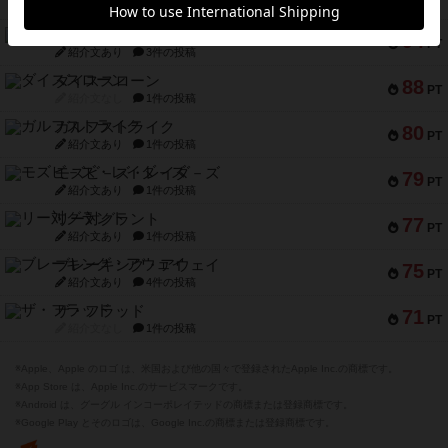
紹介文なし
5件の投稿
ファースト・イン・フライト
94
PT
紹介文あり
3件の投稿
ダイススローン
88
PT
紹介文なし
1件の投稿
ガルフストライク
80
PT
紹介文あり
1件の投稿
モズビ－ズ・レイダ－ズ
79
PT
紹介文あり
1件の投稿
リー対グラント
77
PT
紹介文あり
1件の投稿
ブレーキング・アウェイ
75
PT
紹介文あり
4件の投稿
ザ・フラッド
71
PT
紹介文なし
1件の投稿
※Apple、Apple のロゴ は、米国および他の国々で登録されたApple Inc.の商標です。
※App Store は、Apple Inc.のサービスマークです。
※Android は、グーグル インコーポレイテッドの商標または登録商標です。
※Google Play とそのロゴは、Google Inc.の商標または登録商標です。