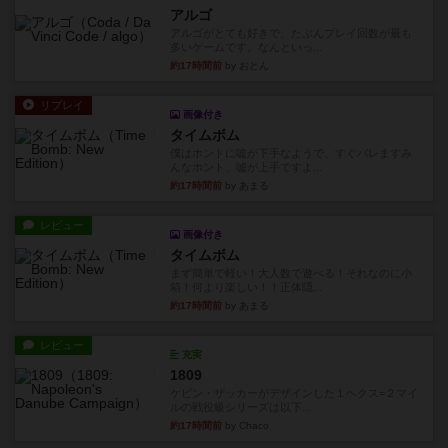
アルゴ
アルゴがとても好きで、たぶんプレイ回数が最も
多いゲームです。なんといっ...
約17時間前
by おとん
リプレイ
画像付き
タイムボム
僕はホントに嘘が下手なようで、すぐバレますみ
んなホント、嘘が上手ですよ...
約17時間前
by あまる
レビュー
画像付き
タイムボム
まず簡単で軽い！大人数で遊べる！それなのに小
箱！何より楽しい！！正体隠...
約17時間前
by あまる
レビュー
充実
1809
ケビン・ザッカーがデザインした１ヘクス=２マイ
ルの戦役級シリーズは以下...
約17時間前
by Chaco