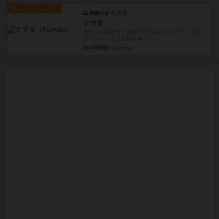
ルール/インスト
画像付き
充実
クマタ
ゲームの目的ゲーム終了時にあなたのクランの見
えているドミノで最も多くの...
約18時間前
by jurong