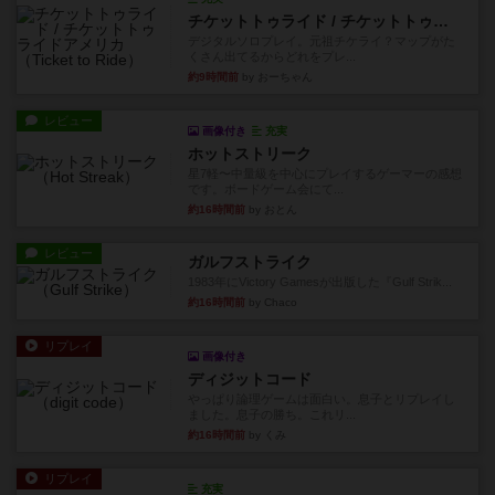
チケットトゥライド / チケットトゥライドアメリカ
デジタルソロプレイ。元祖チケライ？マップがた
くさん出てるからどれをプレ...
約9時間前
by おーちゃん
レビュー
画像付き
充実
ホットストリーク
星7軽〜中量級を中心にプレイするゲーマーの感想
です。ボードゲーム会にて...
約16時間前
by おとん
レビュー
ガルフストライク
1983年にVictory Gamesが出版した『Gulf Strik...
約16時間前
by Chaco
リプレイ
画像付き
ディジットコード
やっぱり論理ゲームは面白い。息子とリプレイし
ました。息子の勝ち。これリ...
約16時間前
by くみ
リプレイ
充実