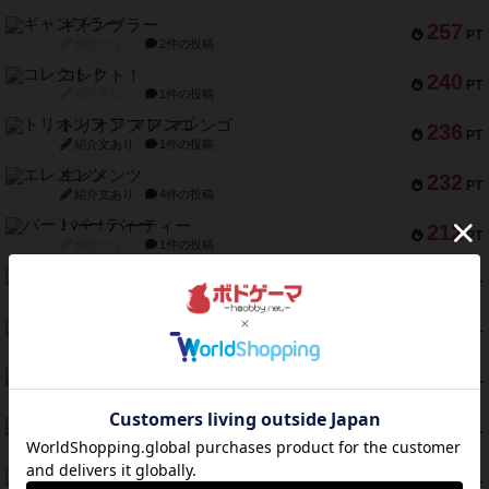
ギャンブラー
257
PT
紹介文なし
2件の投稿
コレクト！
240
PT
紹介文なし
1件の投稿
トリオンフ ア マレンゴ
236
PT
紹介文あり
1件の投稿
エレメンツ
232
PT
紹介文あり
4件の投稿
バー！パーティー
212
PT
紹介文なし
1件の投稿
ギョッと
154
PT
紹介文あり
1件の投稿
クルティボ
152
PT
紹介文なし
1件の投稿
ブラヴェスト
140
PT
紹介文なし
1件の投稿
ドブル：ポケットモンスター
122
PT
紹介文あり
4件の投稿
ジャンヌ・ダルク-オルレアン ドロー＆ライト
118
PT