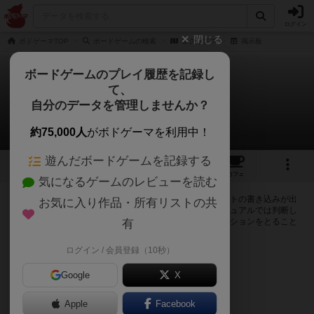
ログイン
閉じる
ボドゲーマTOP
ボードゲームの検索
エクリプス
掲示板
ボードゲームのプレイ履歴を記録し
て、
エクリプス
自分のデータを管理しませんか？
0件の掲示板
約75,000人
がボドゲーマを利用中！
遊んだボードゲームを記録する
2
2
8
トップ
画像
動画
レビュー
カフェ
気になるゲームのレビューを読む
ログインするとエクリプスに関する掲示板の作成やコメントの書き込みが出
お気に入り作品・所有リストの共
来るようになります。ルールの疑問やエラッタ情報、マニュアルでは判断し
辛い曖昧な表記等について会員同士で自由にコミュニケーションをとること
有
が出来ます。
ログイン / 会員登録（10秒）
ログイン/無料会員登録
Google
X
Apple
Facebook
エクリプスのトップに戻る