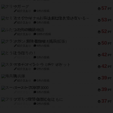
クリーグ
57
PT
紹介文あり
1件の投稿
セミファイナル ～お前はまだ生きている～
53
PT
紹介文あり
1件の投稿
ふたつの街の物語
52
PT
紹介文あり
18件の投稿
クランク! ：冒険者たち（拡張）
50
PT
紹介文あり
4件の投稿
とうほうの！
42
PT
紹介文なし
1件の投稿
スターマイン・ラミー ポケット
42
PT
紹介文あり
2件の投稿
海兵隊
39
PT
紹介文あり
1件の投稿
スーパーストア3000
39
PT
紹介文なし
1件の投稿
フリップ７：復讐心とともに
37
PT
紹介文なし
2件の投稿