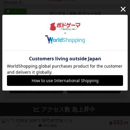
レビュー
ヤンクス：ASLモジュール3
1987年にAvalon Hill社が出版した『Yanks』に付属
のマ...
約4時間前
by Chaco
レビュー
パラトルーパー
1986年にAvalon Hill社が出版した『Paratrooper...
約4時間前
by Chaco
ボドゲーマのアプリ版はこちら
アクセス数 急上昇中
リワイルド：サウスアメリカ
552
PT
紹介文なし
2件の投稿