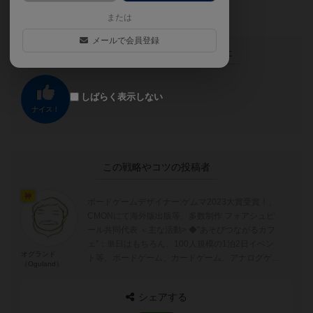
す。
または
メールで会員登録
この投稿に
0
名が
ナイス！
しました
しばらく表示しない
ナイス！
この戦略やコツの投稿者
神
ボードゲームデザイナー:ゲムマ2023大賞受賞！、
CMONにて海外版出版等、多数制作 フォアシュピ
ール共同代表 ＜主な活動> ◆"あそびつながるカフ
ェ"：単日はもちろん、100人規模の1泊2日イベン
オグランド
ト等、ボードゲーム、カードゲーム、アナログゲー
（Oguland）
ムを広める活動 ◆...
シェアする