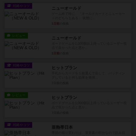
戦略やコツ
ニューオールド
ゲーム終了時に、「オールドカードとニューカー
ドのどちらもある」 状態に...
1日前
の投稿
レビュー
ニューオールド
ボードゲームを1,000個以上持っているユーザー視
点で良かった点と悪か...
1日前
の投稿
戦略やコツ
ヒットプラン
手札からカードを１枚選んで出して、バッティン
グしていると何も効果を発揮...
7日前
の投稿
レビュー
ヒットプラン
ボードゲームを1,000個以上持っているユーザー視
点で良かった点と悪か...
7日前
の投稿
戦略やコツ
亜熱帯日本
季節の移り変わりは、運要素の部分なので読み切