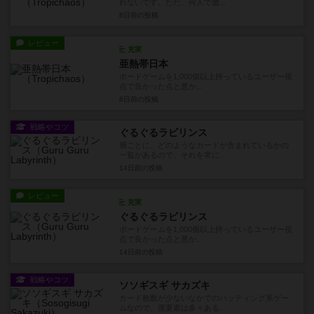
れないです。ただ、何人で遊...
8日前
の投稿
レビュー
充実
亜熱帯日本
ボードゲームを1,000個以上持っているユーザー視
点で良かった点と悪か...
8日前
の投稿
戦略やコツ
ぐるぐるラビリンス
層ごとに、どのようなカードが含まれているかの
一覧があるので、それを常に...
14日前
の投稿
レビュー
充実
ぐるぐるラビリンス
ボードゲームを1,000個以上持っているユーザー視
点で良かった点と悪か...
14日前
の投稿
戦略やコツ
ソソギスギ サカズキ
カード枚数が少ないなかでのバッティング系ゲー
ムなので、運要素は多々ある...