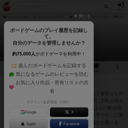
ログイン
閉じる
ボドゲーマTOP
ボードゲームの検索
ダンジャンの通販/商品詳細
作品デ
ボードゲームのプレイ履歴を記録し
て、
ダンジャン
自分のデータを管理しませんか？
オグランド（Oguland）さんの戦略やコツ
約75,000人
がボドゲーマを利用中！
遊んだボードゲームを記録する
3
1
4
2
トップ
画像
動画
レビュー
カフェ
気になるゲームのレビューを読む
お気に入り作品・所有リストの共
91名
0名
約1年前
有
最初の手札運、場にあるカードが自身にとって有利なもの
かというのはあるのですが、序盤は毎回確実に手札が増え
ログイン / 会員登録（10秒）
るような手が打てるか、手札を増やすために±１の数値調
Google
X
整か、任意の色にできる色替えを獲得して２手でそこに至
れるようにできるかがポイントになってくるかと思いま
Apple
Facebook