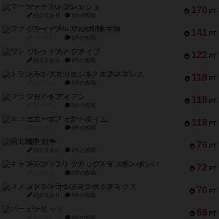
マーケットフレッシュ
170
PT
紹介文あり
1件の投稿
ファイアー・ブルズ / 火牛陣
141
PT
紹介文なし
1件の投稿
ワン・トゥ・ファイブ
122
PT
紹介文あり
1件の投稿
トランスオリエント・エクスプレス
119
PT
紹介文なし
1件の投稿
フラットアイアン
118
PT
紹介文なし
2件の投稿
エコーズ・オブ・タイム
118
PT
紹介文なし
8件の投稿
南北戦争
79
PT
紹介文あり
1件の投稿
キャプテン・フリップ：イスラ・ボンバ
72
PT
紹介文なし
2件の投稿
メメントオンラインタクティクス
70
PT
紹介文あり
4件の投稿
パーミッド
68
PT
紹介文なし
1件の投稿