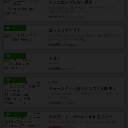
オラニエンブルガー運河
友人の所持してるゲームをさせてもらいました。
順番にできる作業のいずれか...
20分前
by おっちょこちょい
レビュー
ゴットファイブ！
自分の前に背を向けて並ぶ5枚の手札の数字を当て
るゲーム。相手の手札/場...
約2時間前
by daisdice
レビュー
カタン
神ゲー
約2時間前
by アプー
レビュー
充実
ドゥームド・バタリオンズ：ASLモジュール11
『Squad Leader』用の追加マップとして発売され
たマップの#9...
約3時間前
by Chaco
レビュー
クロワ・ド・ゲール：ASLモジュール10
1992年にAvalon Hill社が出版した『Croix de Gu...
約3時間前
by Chaco