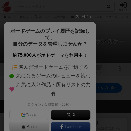
ログイン
閉じる
ボドゲーマTOP
ボードゲームの検索
木製メタモン14変化！パズル＆バランス
ボードゲームのプレイ履歴を記録し
て、
木製メタモン14変化！パズル＆バランスゲー
自分のデータを管理しませんか？
ム
0件の動画
約75,000人
がボドゲーマを利用中！
遊んだボードゲームを記録する
トップ
画像
動画
レビュー
カフェ
気になるゲームのレビューを読む
お気に入り作品・所有リストの共
木製メタモン14変化！パズル＆バランスゲームのトップに戻る
有
ログイン / 会員登録（10秒）
会員の新しい投稿
Google
X
レビュー
ナンジャモンジャ・ミドリ
Apple
Facebook
私は吃音を持っているのですが、友達と集まって