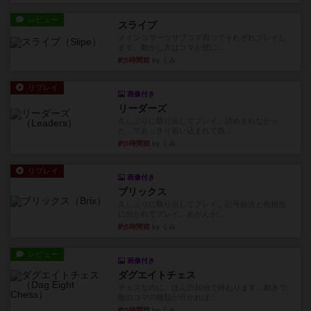
レビュー
スライプ
メインコマ一つサブコマ四つでそれぞれプレイし
ます。動かし方はコマか壁に...
約5時間前
by くみ
リプレイ
画像付き
リーダーズ
久しぶりに取り出してプレイ。詰めきれなかっ
た…であっさり追い込まれて負...
約5時間前
by くみ
リプレイ
画像付き
ブリックス
久しぶりに取り出してプレイ。記号担当と色担当
に分かれてプレイ。あかんか...
約5時間前
by くみ
レビュー
画像付き
ダグエイトチェス
チェスなのに、ほんの10分で終わります。動きで
敵のコマの種類が分かれば...
約5時間前
by くみ