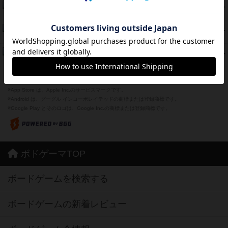
海兵隊
39
PT
紹介文あり
1件の投稿
スーパーストア3000
39
PT
紹介文なし
1件の投稿
フリップ７：復讐心とともに
37
PT
紹介文なし
2件の投稿
※Apple、Apple のロゴ は、米国および他の国々で登録されたApple Inc.の商標です。
※App Store は、Apple Inc.のサービスマークです。
※Android は、グーグル インコーポレイテッドの商標または登録商標です。
※Google Play とそのロゴは、Google Inc.の商標または登録商標です。
ボドゲーマTOP
ボードゲームを検索する
ボードゲームの新着レビュー