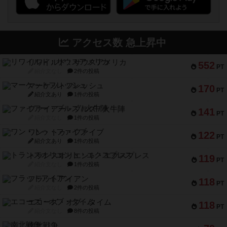
アクセス数 急上昇中
リワイルド：サウスアメリカ
552
PT
紹介文なし
2件の投稿
マーケットフレッシュ
170
PT
紹介文あり
1件の投稿
ファイアー・ブルズ / 火牛陣
141
PT
紹介文なし
1件の投稿
ワン・トゥ・ファイブ
122
PT
紹介文あり
1件の投稿
トランスオリエント・エクスプレス
119
PT
紹介文なし
1件の投稿
フラットアイアン
118
PT
紹介文なし
2件の投稿
エコーズ・オブ・タイム
118
PT
紹介文なし
8件の投稿
南北戦争