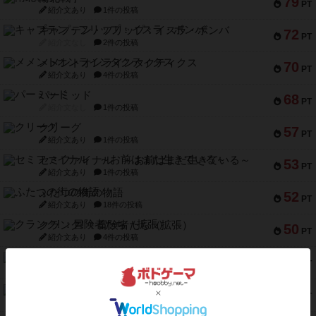
79
PT
紹介文あり
1件の投稿
キャプテン・フリップ：イスラ・ボンバ
72
PT
紹介文なし
2件の投稿
メメントオンラインタクティクス
70
PT
紹介文あり
4件の投稿
パーミッド
68
PT
紹介文なし
1件の投稿
クリーグ
57
PT
紹介文あり
1件の投稿
セミファイナル ～お前はまだ生きている～
53
PT
紹介文あり
1件の投稿
ふたつの街の物語
52
PT
紹介文あり
18件の投稿
クランク! ：冒険者たち（拡張）
50
PT
紹介文あり
4件の投稿
とうほうの！
42
PT
紹介文なし
1件の投稿
スターマイン・ラミー ポケット
42
PT
紹介文あり
2件の投稿