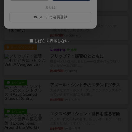
このゲームをした際、3ゲー...
約2時間前
by 155973
または
メールで会員登録
レビュー
ジンラミー
トランプで遊べる2人対戦の麻雀風ゲームです。
10枚の手札で、同じスーツ...
約3時間前
by OSAっち
しばらく表示しない
ルール/インスト
画像付き
充実
フリップ７：復讐心とともに
概要Flip 7が復活しました――復讐を伴って!オリ
ジナルゲームの楽し...
約3時間前
by jurong
レビュー
アズール：シントラのステンドグラス
大好きなアズールシリーズ。ステンドグラスを作
っていきます✨1部より自由...
約4時間前
by しんたろ
レビュー
エクスペディション：世界を巡る冒険
クラマー氏の不朽の名作。新しいボードゲームほ
どおもしろいはず？いいえ。...
約5時間前
by 田中昌平