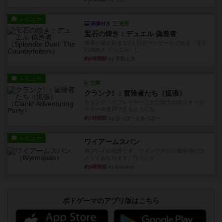
レビュー
画像付き
充実
宝石の煌き：デュエル 偽造者
筆者が最も好きな2人用ボードゲームである『宝石
の煌めき デュエル』に、...
約6時間前
by 手動人形
レビュー
充実
クランク! ：冒険者たち（拡張）
クランク！のプレイヤーごとに能力の違うキャラ
クターを使用できるようにな...
約7時間前
by ぽっぽーくるっぽー
レビュー
ワイアームスパン
初プレイの感想です。ウイングスパン履修済のコ
メントとなります。ウイング...
約8時間前
by daisdice
ボドゲーマのアプリ版はこちら