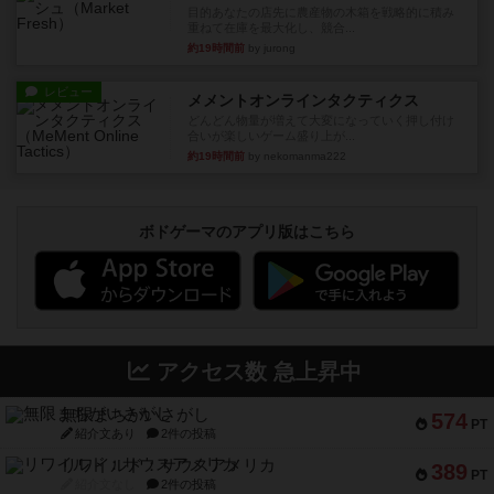
目的あなたの店先に農産物の木箱を戦略的に積み
重ねて在庫を最大化し、競合...
約19時間前
by jurong
レビュー
メメントオンラインタクティクス
どんどん物量が増えて大変になっていく押し付け
合いが楽しいゲーム盛り上が...
約19時間前
by nekomanma222
ボドゲーマのアプリ版はこちら
アクセス数 急上昇中
無限まちがいさがし
574
PT
紹介文あり
2件の投稿
リワイルド：サウスアメリカ
389
PT
紹介文なし
2件の投稿