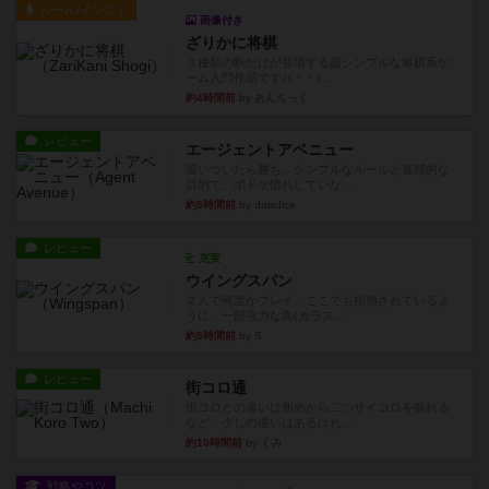
ルール/インスト
画像付き
ざりかに将棋
３種類の駒だけが登場する超シンプルな将棋系ゲ
ーム入門作品です♪(＾＾)...
約4時間前
by あんちっく
レビュー
エージェントアベニュー
追いついたら勝ち。シンプルなルールと直感的な
目的で、ボドゲ慣れしていな...
約5時間前
by daisdice
レビュー
充実
ウイングスパン
２人で何度かプレイ。ここでも指摘されているよ
うに、一部強力な鳥(カラス...
約5時間前
by S
レビュー
街コロ通
街コロとの違いは初めから二つサイコロを振れる
など、少しの違いはあるけれ...
約10時間前
by くみ
戦略やコツ