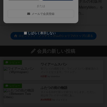
スタンドアローンな作品。オリジナルの初版用
または
に出版されていた拡張キットの『MerryMen』を
第2版用に修正したものではないの...
メールで会員登録
続きを読む（約2年前）
しばらく表示しない
ロビンフッド：ノッティンガムのシェリフのトップに戻る
会員の新しい投稿
レビュー
ワイアームスパン
初プレイの感想です。ウイングスパン履修済のコ
メントとなります。ウイング...
6分前
by daisdice
レビュー
ふたつの街の物語
タイルを4×4で並べて街づくりします。ただし、
街は各プレイヤーの間にあ...
約4時間前
by ジェイとと