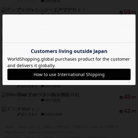
紹介文なし
1件の投稿
アンブッシュ！：ムーブアウト！
59
PT
紹介文あり
1件の投稿
キャプテン・フリップ：イスラ・ボンバ
51
PT
紹介文なし
2件の投稿
ガルフストライク
46
PT
紹介文あり
1件の投稿
エコーズ・オブ・タイム
45
PT
紹介文なし
8件の投稿
スカルキング
45
PT
紹介文あり
12件の投稿
海兵隊
45
PT
紹介文あり
1件の投稿
Bitter End ブタペスト救出作戦
45
PT
紹介文なし
1件の投稿
ドコジャン
42
PT
紹介文あり
10件の投稿
※Apple、Apple のロゴ は、米国および他の国々で登録されたApple Inc.の商標です。
※App Store は、Apple Inc.のサービスマークです。
※Android は、グーグル インコーポレイテッドの商標または登録商標です。