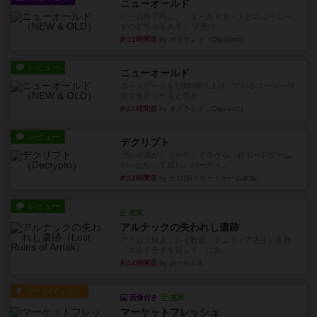
ニューオールド
ゲーム終了時に、「オールドカードとニューカー
ドのどちらもある」 状態に...
約11時間前
by オグランド（Oguland）
レビュー
ニューオールド
ボードゲームを1,000個以上持っているユーザー視
点で良かった点と悪か...
約11時間前
by オグランド（Oguland）
レビュー
デクリプト
プレイ感がしっかりしてるから、超ボードゲーム
やったなって感じ。パーティ...
約12時間前
by ヒロ(新！ボードゲーム家族)
レビュー
充実
アルナックの失われし遺跡
アナログ対人プレイ数回。クニツィア先生の名作
「エルドラドを探して」にあ...
約14時間前
by おーちゃん
ルール/インスト
画像付き
充実
マーケットフレッシュ