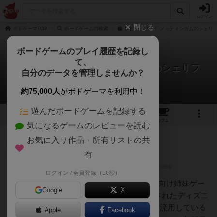
ログイン
閉じる
ボドゲーマTOP
ボードゲームの検索
ロビン・フッド ノッティンガムのシェリフ
ボードゲームのプレイ履歴を記録し
て、
ロビンフッド：ノッティンガムのシェリフ
自分のデータを管理しませんか？
1件のレビュー
約75,000人
がボドゲーマを利用中！
遊んだボードゲームを記録する
1
1
8
トップ
画像
動画
レビュー
カフェ
気になるゲームのレビューを読む
お気に入り作品・所有リストの共
神
294名
0名
0
有
ログイン / 会員登録（10秒）
chaco
『SheriffofNottingham』の低年齢向け姉妹ゲー
Google
X
ムで、イラストを1973年に公開されたディズニ
ー映画の「ロビン・フッド」から流用している
Apple
Facebook