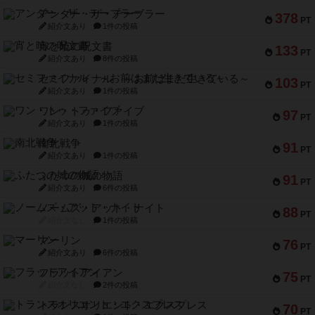
アンダー・ザ・テーブラー
378
PT
紹介文あり
1件の投稿
宵と暁の呪文書
133
PT
紹介文あり
8件の投稿
セミファイナル ～お前はまだ生きている～
103
PT
紹介文あり
1件の投稿
ワン・トゥ・ファイブ
97
PT
紹介文あり
1件の投稿
南北戦争
91
PT
紹介文あり
1件の投稿
ふたつの城の物語
91
PT
紹介文あり
6件の投稿
ノームズ・アット・ナイト
88
PT
紹介文なし
1件の投稿
マーリン
76
PT
紹介文あり
6件の投稿
フラットアイアン
75
PT
紹介文なし
2件の投稿
トランスオリエント・エクスプレス
70
PT