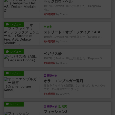
ヘッジロウ・ヘル
1987年にAvalon Hill社が出版した『Hedgerow
He...
約5時間前
by Chaco
レビュー
充実
ストリート・オブ・ファイア：ASLデラックスモジュール1
1985年にAvalon Hill社が出版した『Streets of ...
約6時間前
by Chaco
レビュー
ペガサス橋
1997年にAvalon Hill社が出版した『Pegasus Bri...
約6時間前
by Chaco
レビュー
画像付き
オラニエンブルガー運河
存在をうっすらと認識していたけど、セールやっ
てて、2人専用でワカプレと...
約6時間前
by みいやん
レビュー
画像付き
充実
フィッシェン2