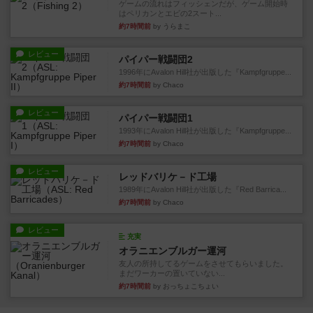
ゲームの流れはフィッシェンだが、ゲーム開始時
はペリカンとエビの2スート...
約7時間前
by うらまこ
レビュー
パイパー戦闘団2
1996年にAvalon Hill社が出版した『Kampfgruppe...
約7時間前
by Chaco
レビュー
パイパー戦闘団1
1993年にAvalon Hill社が出版した『Kampfgruppe...
約7時間前
by Chaco
レビュー
レッドバリケ－ド工場
1989年にAvalon Hill社が出版した『Red Barrica...
約7時間前
by Chaco
レビュー
充実
オラニエンブルガー運河
友人の所持してるゲームをさせてもらいました。
まだワーカーの置いていない...
約7時間前
by おっちょこちょい