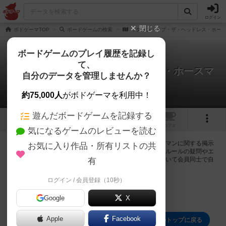
ログイン
閉じる
ボドゲーマTOP
ボードゲームの検索
リターン・オブ・ザ・ヘッドレス・ホー
ボードゲームのプレイ履歴を記録し
て、
リターン・オブ・ザ・ヘッドレス・ホースマ
自分のデータを管理しませんか？
ン
0件の掲示板
約75,000人
がボドゲーマを利用中！
遊んだボードゲームを記録する
1
トップ
画像
動画
レビュー
カフェ
気になるゲームのレビューを読む
ログインするとリターン・オブ・ザ・ヘッドレス・ホースマンに関する掲示
お気に入り作品・所有リストの共
板の作成やコメントの書き込みが出来るようになります。ルールの疑問やエ
ラッタ情報、マニュアルでは判断し辛い曖昧な表記等について会員同士で自
有
由にコミュニケーションをとることが出来ます。
ログイン / 会員登録（10秒）
ログイン/無料会員登録
Google
X
Apple
Facebook
リターン・オブ・ザ・ヘッドレス・ホースマンのトップに戻る