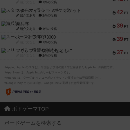
紹介文なし
1件の投稿
スターマイン・ラミー ポケット
42
PT
紹介文あり
2件の投稿
海兵隊
39
PT
紹介文あり
1件の投稿
スーパーストア3000
39
PT
紹介文なし
1件の投稿
フリップ７：復讐心とともに
37
PT
紹介文なし
2件の投稿
※Apple、Apple のロゴ は、米国および他の国々で登録されたApple Inc.の商標です。
※App Store は、Apple Inc.のサービスマークです。
※Android は、グーグル インコーポレイテッドの商標または登録商標です。
※Google Play とそのロゴは、Google Inc.の商標または登録商標です。
ボドゲーマTOP
ボードゲームを検索する