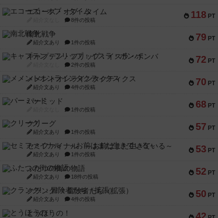
エコーズ・オブ・タイム
118
PT
紹介文なし
8件の投稿
南北戦争
79
PT
紹介文あり
1件の投稿
キャプテン・フリップ：イスラ・ボンバ
72
PT
紹介文なし
2件の投稿
メメントオンラインタクティクス
70
PT
紹介文あり
4件の投稿
パーミッド
68
PT
紹介文なし
1件の投稿
クリーグ
57
PT
紹介文あり
1件の投稿
セミファイナル ～お前はまだ生きている～
53
PT
紹介文あり
1件の投稿
ふたつの街の物語
52
PT
紹介文あり
18件の投稿
クランク! ：冒険者たち（拡張）
50
PT
紹介文あり
4件の投稿
とうほうの！
42
PT