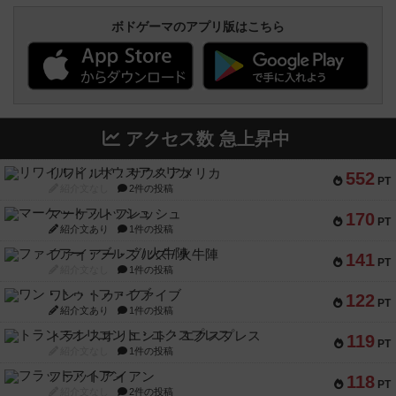
ボドゲーマのアプリ版はこちら
アクセス数 急上昇中
リワイルド：サウスアメリカ
552
PT
紹介文なし
2件の投稿
マーケットフレッシュ
170
PT
紹介文あり
1件の投稿
ファイアー・ブルズ / 火牛陣
141
PT
紹介文なし
1件の投稿
ワン・トゥ・ファイブ
122
PT
紹介文あり
1件の投稿
トランスオリエント・エクスプレス
119
PT
紹介文なし
1件の投稿
フラットアイアン
118
PT
紹介文なし
2件の投稿