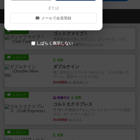
または
会員の新しい投稿
メールで会員登録
レビュー
ゴットファイブ！
運要素があり楽しめました。またやりたいです。
しばらく表示しない
約2時間前
by 金賢守(キムヒョンス)
レビュー
充実
ダブルナイン
雑に死なないラブレターみたいな、そんな感じの
ゲーム。数字カードを１の位...
約3時間前
by 深水あどら
レビュー
画像付き
充実
コルトエクスプレス
星7軽〜中量級を中心にプレイするゲーマーの感想
です。ボードゲーム会にて...
約3時間前
by おとん
レビュー
充実