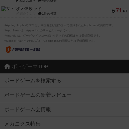
紹介文あり
4件の投稿
ザ・フラッド
71
PT
紹介文なし
1件の投稿
※Apple、Apple のロゴ は、米国および他の国々で登録されたApple Inc.の商標です。
※App Store は、Apple Inc.のサービスマークです。
※Android は、グーグル インコーポレイテッドの商標または登録商標です。
※Google Play とそのロゴは、Google Inc.の商標または登録商標です。
ボドゲーマTOP
ボードゲームを検索する
ボードゲームの新着レビュー
ボードゲーム会情報
メカニクス特集