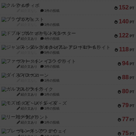
クルティボ
152
PT
紹介文なし
1件の投稿
ブラヴェスト
140
PT
紹介文なし
1件の投稿
ドブル：ポケットモンスター
122
PT
紹介文あり
4件の投稿
ジャンヌ・ダルク-オルレアン ドロー＆ライト
118
PT
紹介文なし
5件の投稿
ファースト・イン・フライト
94
PT
紹介文あり
3件の投稿
ダイススローン
88
PT
紹介文なし
1件の投稿
ガルフストライク
80
PT
紹介文あり
1件の投稿
モズビ－ズ・レイダ－ズ
79
PT
紹介文あり
1件の投稿
リー対グラント
77
PT
紹介文あり
1件の投稿
ブレーキング・アウェイ
75
PT