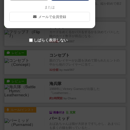
火牛を引き連れて敵を殲滅させる。縦か斜めで前2
または
列まで攻撃できるが、自分...
8分前
by うらまこ
メールで会員登録
レビュー
フリップ７
カードをめくるかパスをするかを決めてパスした
時のカード数字が得点になる...
しばらく表示しない
20分前
by mob567
レビュー
コンセプト
親のプレイヤーがお題を決めて限られたヒントの
中から他のプレイヤーに当て...
32分前
by mob567
レビュー
海兵隊
1988年にVictory Gamesが出版した
『Leathernec...
約1時間前
by Chaco
ルール/インスト
画像付き
充実
パーミッド
おばあちゃんは猫が大好きです!しかし、あまりに
も多くの猫を飼っているた...