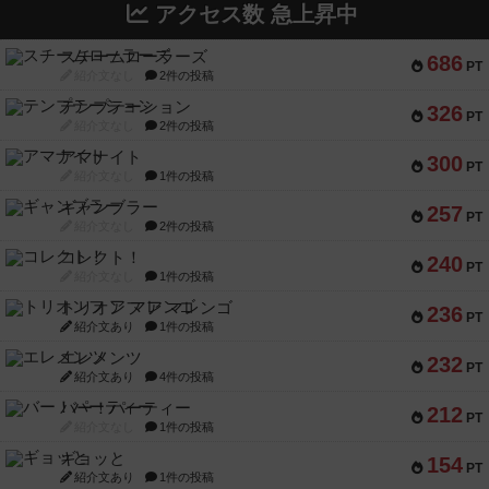
アクセス数 急上昇中
スチームローラーズ
686
PT
紹介文なし
2件の投稿
テンプテーション
326
PT
紹介文なし
2件の投稿
アマナイト
300
PT
紹介文なし
1件の投稿
ギャンブラー
257
PT
紹介文なし
2件の投稿
コレクト！
240
PT
紹介文なし
1件の投稿
トリオンフ ア マレンゴ
236
PT
紹介文あり
1件の投稿
エレメンツ
232
PT
紹介文あり
4件の投稿
バー！パーティー
212
PT
紹介文なし
1件の投稿
ギョッと
154
PT
紹介文あり
1件の投稿