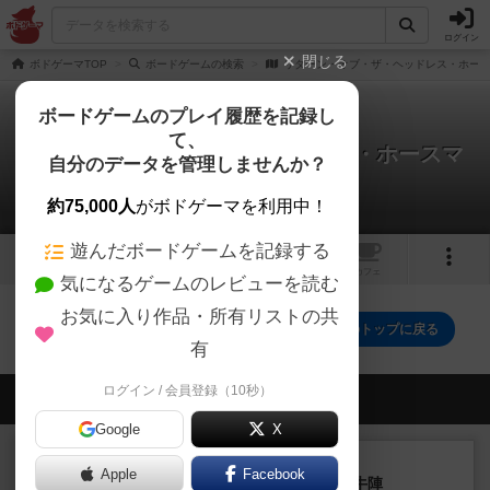
ログイン
閉じる
ボドゲーマTOP
ボードゲームの検索
リターン・オブ・ザ・ヘッドレス・ホー
ボードゲームのプレイ履歴を記録し
て、
リターン・オブ・ザ・ヘッドレス・ホースマ
自分のデータを管理しませんか？
ン
0件のレビュー
約75,000人
がボドゲーマを利用中！
遊んだボードゲームを記録する
1
トップ
画像
動画
レビュー
カフェ
気になるゲームのレビューを読む
お気に入り作品・所有リストの共
リターン・オブ・ザ・ヘッドレス・ホースマンのトップに戻る
有
ログイン / 会員登録（10秒）
会員の新しい投稿
Google
X
レビュー
画像付き
Apple
Facebook
ファイアー・ブルズ / 火牛陣