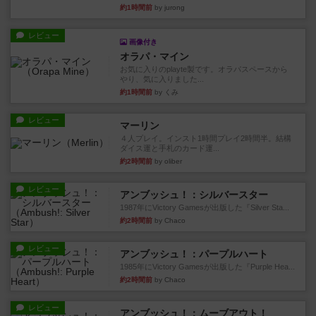
約1時間前
by jurong
レビュー
画像付き
オラパ・マイン
お気に入りのplayte製です。オラパスペースから
やり、気に入りました...
約1時間前
by くみ
レビュー
マーリン
４人プレイ。インスト1時間プレイ2時間半。結構
ダイス運と手札のカード運...
約2時間前
by oliber
レビュー
アンブッシュ！：シルバースター
1987年にVictory Gamesが出版した『Silver Sta...
約2時間前
by Chaco
レビュー
アンブッシュ！：パープルハート
1985年にVictory Gamesが出版した『Purple Hea...
約2時間前
by Chaco
レビュー
アンブッシュ！：ムーブアウト！