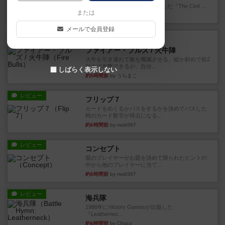
1983年にVictory Gamesが出版した『The Civil ...
または
約3時間前
by Chaco
メールで会員登録
レビュー
画像付き
ファイアー・ブルズ / 火牛陣
火牛を引き連れて敵を殲滅させる。縦か斜めで前2
列まで攻撃できるが、自分...
しばらく表示しない
約5時間前
by うらまこ
レビュー
フリップ７
カードをめくるかパスをするかを決めてパスした
時のカード数字が得点になる...
約6時間前
by mob567
レビュー
コンセプト
親のプレイヤーがお題を決めて限られたヒントの
中から他のプレイヤーに当て...
約6時間前
by mob567
レビュー
海兵隊
1988年にVictory Gamesが出版した
『Leathernec...
約6時間前
by Chaco