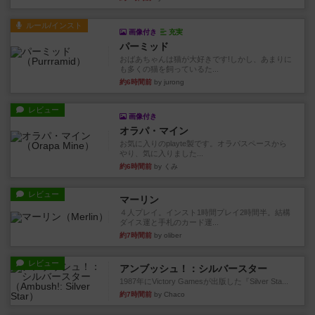
ルール/インスト
画像付き
充実
パーミッド
おばあちゃんは猫が大好きです!しかし、あまりに
も多くの猫を飼っているた...
約6時間前
by jurong
レビュー
画像付き
オラパ・マイン
お気に入りのplayte製です。オラパスペースから
やり、気に入りました...
約6時間前
by くみ
レビュー
マーリン
４人プレイ。インスト1時間プレイ2時間半。結構
ダイス運と手札のカード運...
約7時間前
by oliber
レビュー
アンブッシュ！：シルバースター
1987年にVictory Gamesが出版した『Silver Sta...
約7時間前
by Chaco