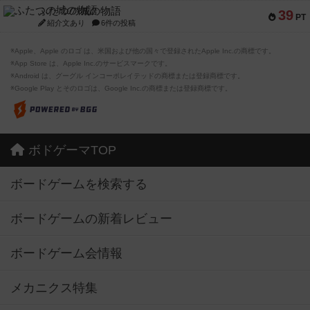
ふたつの城の物語
39
PT
紹介文あり
6件の投稿
※Apple、Apple のロゴ は、米国および他の国々で登録されたApple Inc.の商標です。
※App Store は、Apple Inc.のサービスマークです。
※Android は、グーグル インコーポレイテッドの商標または登録商標です。
※Google Play とそのロゴは、Google Inc.の商標または登録商標です。
ボドゲーマTOP
ボードゲームを検索する
ボードゲームの新着レビュー
ボードゲーム会情報
メカニクス特集