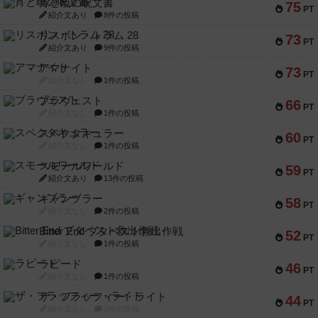
宵と暁の呪文書
75
PT
紹介文あり
8件の投稿
リスボン・トラム 28
73
PT
紹介文あり
9件の投稿
アマナイト
73
PT
紹介文なし
1件の投稿
ブラヴェスト
66
PT
紹介文なし
1件の投稿
スペクタキュラー
60
PT
紹介文なし
1件の投稿
スモールワールド
59
PT
紹介文あり
13件の投稿
ギャンブラー
58
PT
紹介文なし
2件の投稿
Bitter End ブタペスト救出作戦
52
PT
紹介文なし
1件の投稿
ラピード
46
PT
紹介文なし
1件の投稿
ザ・フラッフィー・ライト
44
PT
紹介文なし
0件の投稿