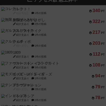
コレクト！
340
PT
紹介文なし
1件の投稿
無限まちがいさがし
322
PT
紹介文あり
2件の投稿
ガルフストライク
217
PT
紹介文あり
1件の投稿
クルティボ
203
PT
紹介文なし
1件の投稿
1809
112
PT
紹介文あり
1件の投稿
ファースト・イン・フライト
108
PT
紹介文あり
3件の投稿
モズビ－ズ・レイダ－ズ
94
PT
紹介文あり
1件の投稿
テンプテーション
79
PT
紹介文なし
2件の投稿
インドネシア
78
PT
紹介文あり
2件の投稿