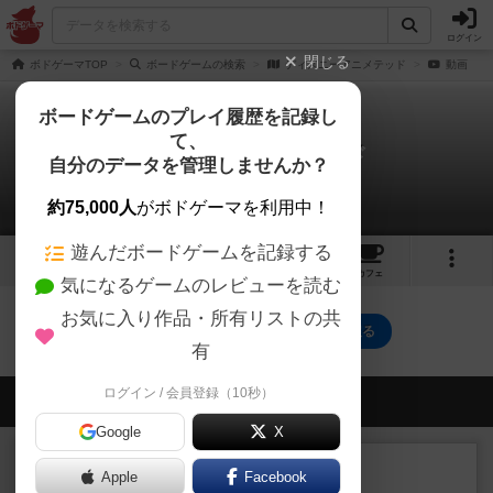
ログイン
閉じる
ボドゲーマTOP
ボードゲームの検索
ディズニーアニメテッド
動画
ボードゲームのプレイ履歴を記録し
て、
ディズニーアニメテッド
自分のデータを管理しませんか？
0件の動画
約75,000人
がボドゲーマを利用中！
遊んだボードゲームを記録する
6
2
5
トップ
画像
動画
レビュー
カフェ
気になるゲームのレビューを読む
お気に入り作品・所有リストの共
ディズニーアニメテッドのトップに戻る
有
ログイン / 会員登録（10秒）
会員の新しい投稿
Google
X
レビュー
充実
Apple
Facebook
南北戦争