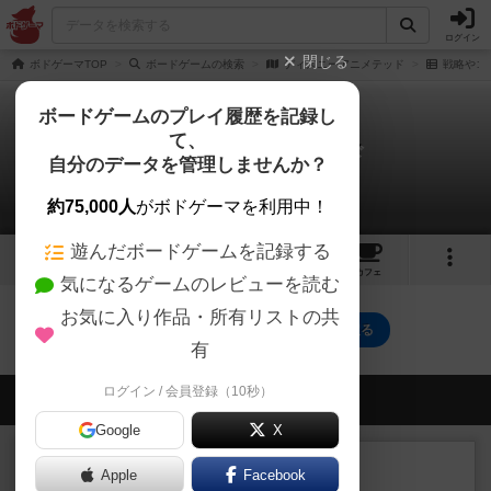
ログイン
閉じる
ボドゲーマTOP
ボードゲームの検索
ディズニーアニメテッド
戦略やコ
ボードゲームのプレイ履歴を記録し
て、
ディズニーアニメテッド
自分のデータを管理しませんか？
0件の戦略やコツ
約75,000人
がボドゲーマを利用中！
遊んだボードゲームを記録する
6
2
5
トップ
画像
動画
レビュー
カフェ
気になるゲームのレビューを読む
お気に入り作品・所有リストの共
ディズニーアニメテッドのトップに戻る
有
ログイン / 会員登録（10秒）
会員の新しい投稿
Google
X
ルール/インスト
画像付き
充実
Apple
Facebook
マーケットフレッシュ