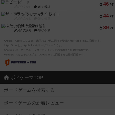
ラピード
46
PT
紹介文なし
1件の投稿
ザ・フラッフィー・ライト
44
PT
紹介文なし
0件の投稿
ふたつの城の物語
39
PT
紹介文あり
6件の投稿
※Apple、Apple のロゴ は、米国および他の国々で登録されたApple Inc.の商標です。
※App Store は、Apple Inc.のサービスマークです。
※Android は、グーグル インコーポレイテッドの商標または登録商標です。
※Google Play とそのロゴは、Google Inc.の商標または登録商標です。
ボドゲーマTOP
ボードゲームを検索する
ボードゲームの新着レビュー