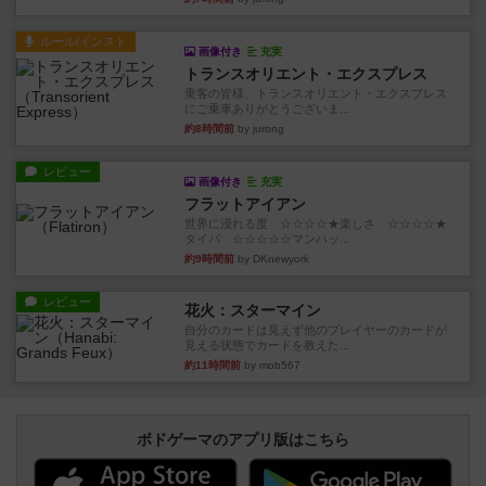
ルール/インスト
画像付き
充実
トランスオリエント・エクスプレス
乗客の皆様、トランスオリエント・エクスプレス
にご乗車ありがとうございま...
約8時間前
by jurong
レビュー
画像付き
充実
フラットアイアン
世界に浸れる度 ☆☆☆☆★楽しさ ☆☆☆☆★
タイパ ☆☆☆☆☆マンハッ...
約9時間前
by DKnewyork
レビュー
花火：スターマイン
自分のカードは見えず他のプレイヤーのカードが
見える状態でカードを教えた...
約11時間前
by mob567
ボドゲーマのアプリ版はこちら