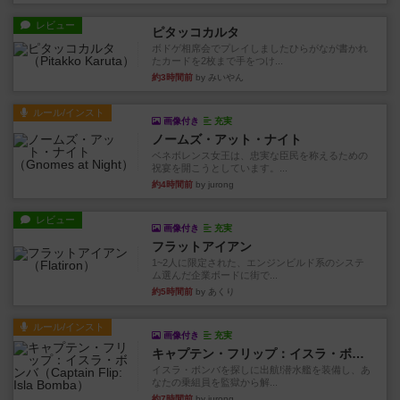
レビュー
ピタッコカルタ
ボドゲ相席会でプレイしましたひらがなが書かれ
たカードを2枚まで手をつけ...
約3時間前
by みいやん
ルール/インスト
画像付き
充実
ノームズ・アット・ナイト
ベネボレンス女王は、忠実な臣民を称えるための
祝宴を開こうとしています。...
約4時間前
by jurong
レビュー
画像付き
充実
フラットアイアン
1~2人に限定された、エンジンビルド系のシステ
ム選んだ企業ボードに街で...
約5時間前
by あくり
ルール/インスト
画像付き
充実
キャプテン・フリップ：イスラ・ボンバ
イスラ・ボンバを探しに出航!潜水艦を装備し、あ
なたの乗組員を監獄から解...
約7時間前
by jurong