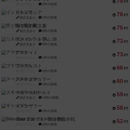
79
PT
紹介文なし
2件の投稿
インドネシア
78
PT
紹介文あり
2件の投稿
宵と暁の呪文書
75
PT
紹介文あり
8件の投稿
リスボン・トラム 28
73
PT
紹介文あり
9件の投稿
アマナイト
73
PT
紹介文なし
1件の投稿
ブラヴェスト
66
PT
紹介文なし
1件の投稿
スペクタキュラー
60
PT
紹介文なし
1件の投稿
スモールワールド
59
PT
紹介文あり
13件の投稿
ギャンブラー
58
PT
紹介文なし
2件の投稿
Bitter End ブタペスト救出作戦
52
PT
紹介文なし
1件の投稿