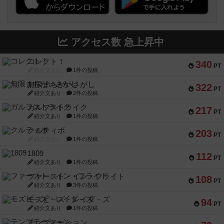
アクセス数 急上昇中
コレクト！
340
PT
紹介文なし
1件の投稿
無限まちがいさがし
322
PT
紹介文あり
2件の投稿
ガルフストライク
217
PT
紹介文あり
1件の投稿
クルティボ
203
PT
紹介文なし
1件の投稿
1809
112
PT
紹介文あり
1件の投稿
ファースト・イン・フライト
108
PT
紹介文あり
3件の投稿
モズビ－ズ・レイダ－ズ
94
PT
紹介文あり
1件の投稿
テンプテーション