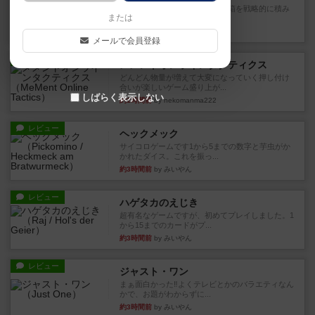
目的あなたの店先に農産物の木箱を戦略的に積み
または
重ねて在庫を最大化し、競合...
約1時間前
by jurong
メールで会員登録
レビュー
メメントオンラインタクティクス
どんどん物量が増えて大変になっていく押し付け
合いが楽しいゲーム盛り上が...
しばらく表示しない
約1時間前
by nekomanma222
レビュー
ヘックメック
サイコロゲームです1から5までの数字と芋虫がか
かれたダイス。これを振っ...
約3時間前
by みいやん
レビュー
ハゲタカのえじき
超有名なゲームですが、初めてプレイしました。1
から15までのカードがプ...
約3時間前
by みいやん
レビュー
ジャスト・ワン
まぁ面白かった‼️よくテレビとかのバラエティなん
かで、お題がわからずに...
約3時間前
by みいやん