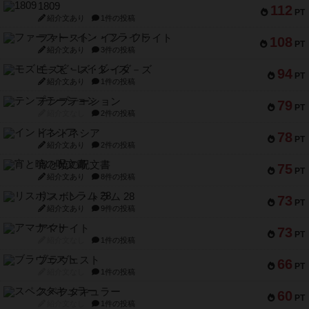
1809
112
PT
紹介文あり
1件の投稿
ファースト・イン・フライト
108
PT
紹介文あり
3件の投稿
モズビ－ズ・レイダ－ズ
94
PT
紹介文あり
1件の投稿
テンプテーション
79
PT
紹介文なし
2件の投稿
インドネシア
78
PT
紹介文あり
2件の投稿
宵と暁の呪文書
75
PT
紹介文あり
8件の投稿
リスボン・トラム 28
73
PT
紹介文あり
9件の投稿
アマナイト
73
PT
紹介文なし
1件の投稿
ブラヴェスト
66
PT
紹介文なし
1件の投稿
スペクタキュラー
60
PT
紹介文なし
1件の投稿