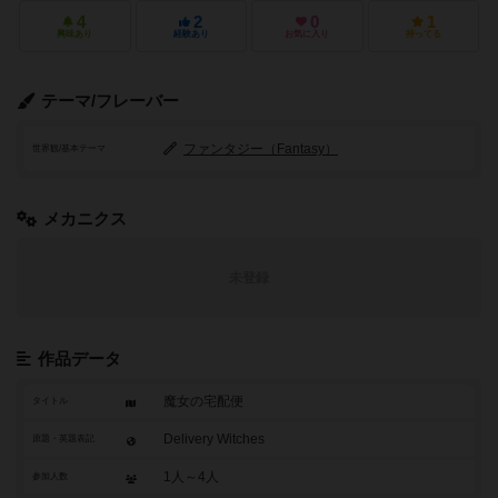
4
2
0
1
興味あり
経験あり
お気に入り
持ってる
テーマ/フレーバー
ファンタジー（Fantasy）
世界観/基本テーマ
メカニクス
未登録
作品データ
魔女の宅配便
タイトル
Delivery Witches
原題・英題表記
1人～4人
参加人数