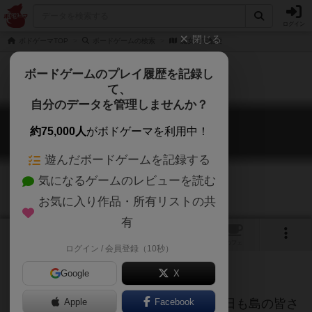
ログイン
閉じる
ボドゲーマTOP
ボードゲームの検索
魔女の宅配便
ボードゲームのプレイ履歴を記録し
て、
自分のデータを管理しませんか？
魔女の宅配便
約75,000人
がボドゲーマを利用中！
Delivery Witches
遊んだボードゲームを記録する
気になるゲームのレビューを読む
お気に入り作品・所有リストの共
有
1
1
トップ
画像
動画
レビュー
カフェ
ログイン / 会員登録（10秒）
Google
X
私は島の人々に荷物を届ける魔女。今日も島の皆さ
Apple
Facebook