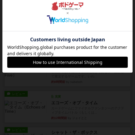
見える状態でカードを教えた...
約4時間前
by mob567
レビュー
充実
アンダー・ザ・テーブラー
笑えるバカゲームを集めているライトゲーマーと
してのレビューです。正体隠...
約7時間前
by toyota
レビュー
充実
ワン・トゥ・ファイブ
とにかくお手軽にすき間時間をうめるゲームとし
て重宝するゲームです。いわ...
約8時間前
by nabekoh
レビュー
充実
エコーズ・オブ・タイム
カードゲームにファイナルファンタジーのアクテ
ィブタイムバトル（もしくは...
約12時間前
by ジェイとと
レビュー
シャット・ザ・ボックス