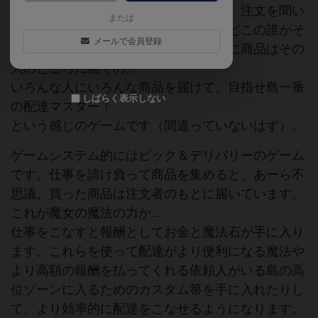
んの御用聞きをして島中を巡り歩くの。注文を聞い
または
たら、欲しい商品があるお店に行ってどこの誰がそ
メールで会員登録
の商品が欲しいって伝えると、自動的に商品はその
人のところに届くの。
いろんな人にいろんな商品を届けて、目指せ島一番
しばらく表示しない
の配達マスター！
という感じのゲームです（間違っていないはず）。
ゲームシステム的にはピック＆デリバリーのゲーム
です。仕事を請け負って商品を集めると、あーら不
思議。買った商品は注文者のもとに届いています。
これが魔女の魔法の力か...
仕事をこなすと報酬としてお金と魔法石が手に入り
ます。これらを使って配達がより便利になる魔法や
より高額の報酬を払ってくれる依頼人がいる島の高
位ゾーンに入るためのカスタム箒を手に入れたりし
て、より効率的に配達をこなせるようになります。