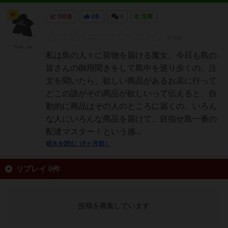
神
192名
2名
0
充実
Sak_uv
私は島の人々に荷物を届ける魔女。今日も島の
皆さんの御用聞きをして島中を巡り歩くの。注
文を聞いたら、欲しい商品があるお店に行って
どこの誰がその商品が欲しいって伝えると、自
動的に商品はその人のところに届くの。いろん
な人にいろんな商品を届けて、目指せ島一番の
配達マスター！という感...
続きを読む（9ヶ月前）
リプレイ 0件
投稿を募集しています