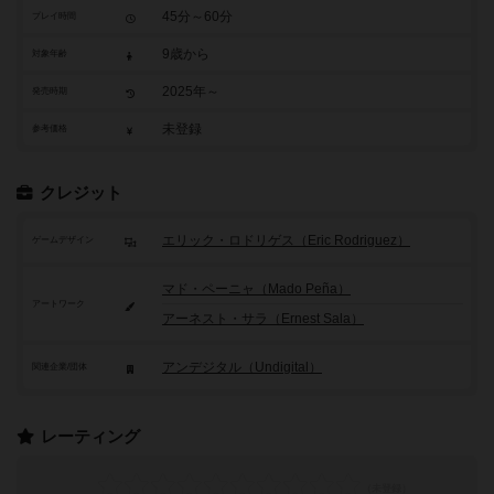
45分～60分
プレイ時間
9歳から
対象年齢
2025年～
発売時期
未登録
参考価格
クレジット
エリック・ロドリゲス（Eric Rodriguez）
ゲームデザイン
マド・ペーニャ（Mado Peña）
アートワーク
アーネスト・サラ（Ernest Sala）
アンデジタル（Undigital）
関連企業/団体
レーティング