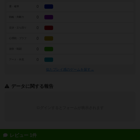
0
運・確率
0
戦略・判断力
0
交渉・立ち回り
0
心理戦・ブラフ
0
攻防・戦闘
0
アート・外見
似たプレイ感のゲームを探す→
データに関する報告
ログインするとフォームが表示されます
レビュー 1件