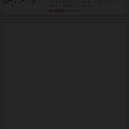
カードをめくるかパスをするかを決めてパスした
時のカード数字が得点になる...
約19時間前
by mob567