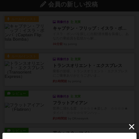
会員の新しい投稿
ルール/インスト
画像付き
充実
キャプテン・フリップ：イスラ・ボンバ
イスラ・ボンバを探しに出航!潜水艦を装備し、あ
なたの乗組員を監獄から解...
36分前
by jurong
ルール/インスト
画像付き
充実
トランスオリエント・エクスプレス
乗客の皆様、トランスオリエント・エクスプレス
にご乗車ありがとうございま...
約1時間前
by jurong
レビュー
画像付き
充実
フラットアイアン
世界に浸れる度 ☆☆☆☆★楽しさ ☆☆☆☆★
タイパ ☆☆☆☆☆マンハッ...
約3時間前
by DKnewyork
レビュー
花火：スターマイン
自分のカードは見えず他のプレイヤーのカードが