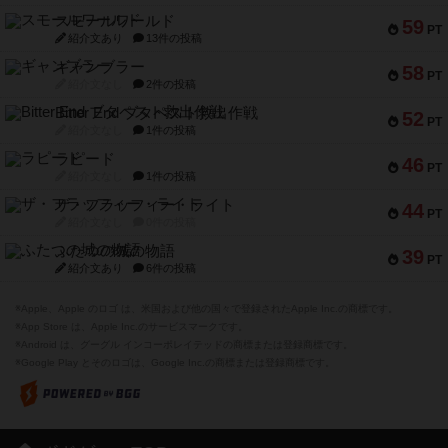
スモールワールド
59
PT
紹介文あり
13件の投稿
ギャンブラー
58
PT
紹介文なし
2件の投稿
Bitter End ブタペスト救出作戦
52
PT
紹介文なし
1件の投稿
ラピード
46
PT
紹介文なし
1件の投稿
ザ・フラッフィー・ライト
44
PT
紹介文なし
0件の投稿
ふたつの城の物語
39
PT
紹介文あり
6件の投稿
※Apple、Apple のロゴ は、米国および他の国々で登録されたApple Inc.の商標です。
※App Store は、Apple Inc.のサービスマークです。
※Android は、グーグル インコーポレイテッドの商標または登録商標です。
※Google Play とそのロゴは、Google Inc.の商標または登録商標です。