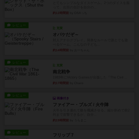
とてもシンプルなダイスゲーム。2つのダイスを振
って、出目の合計を自分の...
約12時間前
by OSAっち
レビュー
充実
オバケだぞ～
対人アナログプレイ。簡単なルールで誰とでも遊
べるゲーム。こんなの子ども...
約14時間前
by おーちゃん
レビュー
充実
南北戦争
1983年にVictory Gamesが出版した『The Civil ...
約17時間前
by Chaco
レビュー
画像付き
ファイアー・ブルズ / 火牛陣
火牛を引き連れて敵を殲滅させる。縦か斜めで前2
列まで攻撃できるが、自分...
約19時間前
by うらまこ
レビュー
フリップ７