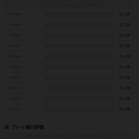
レーティングを行うには
ログイン
が必要です
-
非公開
10点の人
-
非公開
9点の人
-
非公開
8点の人
-
非公開
7点の人
-
非公開
6点の人
-
非公開
5点の人
-
非公開
4点の人
-
非公開
3点の人
-
非公開
2点の人
-
非公開
1点の人
プレイ感の評価
トグルスイッチを押すとプレイ感（
※
）の投票ができます