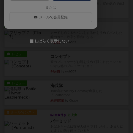
火牛を引き連れて敵を殲滅させる。縦か斜めで前2
または
列まで攻撃できるが、自分...
19分前
by うらまこ
メールで会員登録
レビュー
フリップ７
カードをめくるかパスをするかを決めてパスした
時のカード数字が得点になる...
しばらく表示しない
32分前
by mob567
レビュー
コンセプト
親のプレイヤーがお題を決めて限られたヒントの
中から他のプレイヤーに当て...
44分前
by mob567
レビュー
海兵隊
1988年にVictory Gamesが出版した
『Leathernec...
約1時間前
by Chaco
ルール/インスト
画像付き
充実
パーミッド
おばあちゃんは猫が大好きです!しかし、あまりに
も多くの猫を飼っているた...