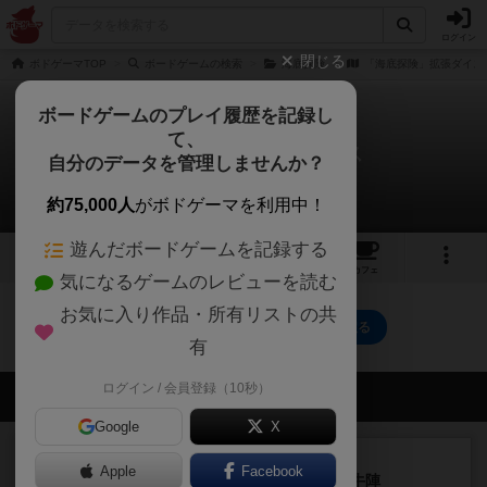
ログイン
閉じる
ボドゲーマTOP
ボードゲームの検索
海底探険
「海底探険」拡張ダイス
ボードゲームのプレイ履歴を記録し
て、
「海底探険」拡張ダイス
自分のデータを管理しませんか？
0件のルール/インスト
約75,000人
がボドゲーマを利用中！
遊んだボードゲームを記録する
1
1
4
トップ
画像
動画
レビュー
カフェ
気になるゲームのレビューを読む
お気に入り作品・所有リストの共
「海底探険」拡張ダイスのトップに戻る
有
ログイン / 会員登録（10秒）
会員の新しい投稿
Google
X
レビュー
画像付き
Apple
Facebook
ファイアー・ブルズ / 火牛陣