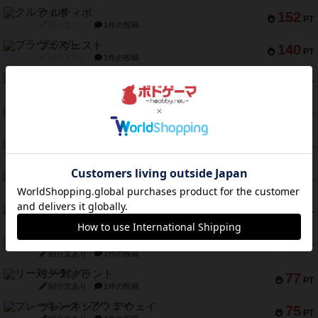
クルティボ
152
PT
紹介文なし
1件の投稿
ブラヴェスト
140
PT
紹介文なし
1件の投稿
ドブル：ポケットモンスター
122
PT
紹介文あり
4件の投稿
ジャンヌ・ダルク-オルレアン ドロー＆ライト
118
PT
紹介文なし
5件の投稿
ファースト・イン・フライト
94
PT
紹介文あり
3件の投稿
ダイススローン
88
PT
紹介文なし
1件の投稿
ガルフストライク
80
PT
紹介文あり
1件の投稿
モズビ－ズ・レイダ－ズ
79
PT
紹介文あり
1件の投稿
リー対グラント
77
PT
紹介文あり
1件の投稿
ブレーキング・アウェイ
75
PT