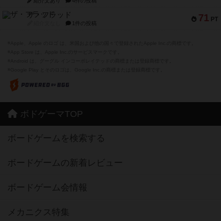
紹介文あり
4件の投稿
ザ・フラッド
71
PT
紹介文なし
1件の投稿
※Apple、Apple のロゴ は、米国および他の国々で登録されたApple Inc.の商標です。
※App Store は、Apple Inc.のサービスマークです。
※Android は、グーグル インコーポレイテッドの商標または登録商標です。
※Google Play とそのロゴは、Google Inc.の商標または登録商標です。
ボドゲーマTOP
ボードゲームを検索する
ボードゲームの新着レビュー
ボードゲーム会情報
メカニクス特集