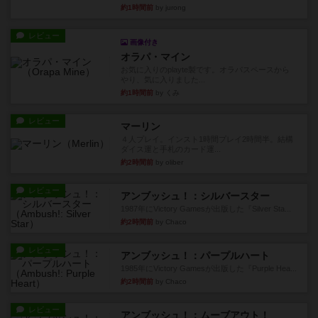
約1時間前
by jurong
レビュー
画像付き
オラパ・マイン
お気に入りのplayte製です。オラパスペースから
やり、気に入りました...
約1時間前
by くみ
レビュー
マーリン
４人プレイ。インスト1時間プレイ2時間半。結構
ダイス運と手札のカード運...
約2時間前
by oliber
レビュー
アンブッシュ！：シルバースター
1987年にVictory Gamesが出版した『Silver Sta...
約2時間前
by Chaco
レビュー
アンブッシュ！：パープルハート
1985年にVictory Gamesが出版した『Purple Hea...
約2時間前
by Chaco
レビュー
アンブッシュ！：ムーブアウト！