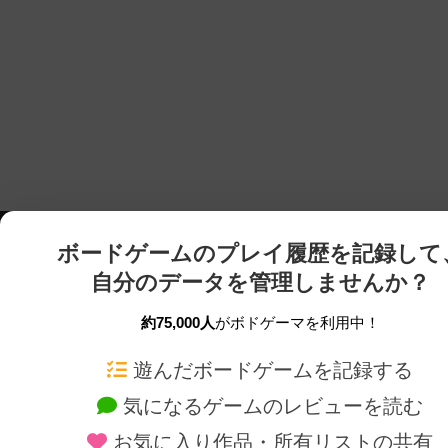
ボードゲームのプレイ履歴を記録して
自分のデータを管理しませんか？
約75,000人
がボドゲーマを利用中！
ボドゲーマTOP
ボードゲーム通販
遊んだボードゲームを記録する
気になるゲームのレビューを読む
ボードゲームを検索する
新作・再入荷情報
お気に入り作品・所有リストの共有
ボードゲームの新着レビュー
定番ボードゲームの通販