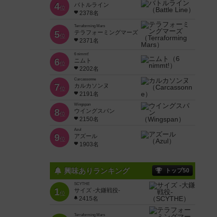
4
バトルライン
位
2378名
Terraforming Mars
5
テラフォーミングマーズ
位
2371名
6 nimmt!
6
ニムト
位
2202名
Carcassonne
7
カルカソンヌ
位
2191名
Wingspan
8
ウイングスパン
位
2150名
Azul
9
アズール
位
1903名
興味ありランキング
トップ50
SCYTHE
1
サイズ -大鎌戦役-
位
2415名
Terraforming Mars