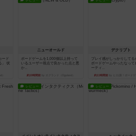
レビュー
レビュー
ニューオールド
デクリプト
カード
ボードゲームを1,000個以上持って
プレイ感がしっかりしてる
」 状
いるユーザー視点で良かった点と悪
ボードゲームやったなって
か...
ーティ...
nd）
約10時間前
by オグランド（Oguland）
約11時間前
by ヒロ(新！ボードゲ
レビュー
レビュー