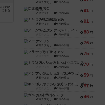
PT
紹介文あり
1件の投稿
5までの数
南北戦争
91
。これを
PT
紹介文あり
1件の投稿
ふたつの城の物語
91
PT
紹介文あり
6件の投稿
ノームズ・アット・ナイト
88
PT
紹介文なし
1件の投稿
マーリン
76
PT
紹介文あり
6件の投稿
フラットアイアン
75
PT
紹介文なし
2件の投稿
トランスオリエント・エクスプレス
70
PT
紹介文なし
1件の投稿
アンブッシュ！：ムーブアウト！
59
PT
紹介文あり
1件の投稿
キャプテン・フリップ：イスラ・ボンバ
51
PT
紹介文なし
2件の投稿
ガルフストライク
46
PT
紹介文あり
1件の投稿