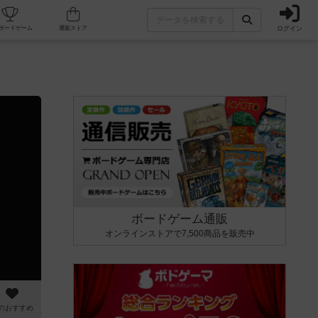
ログイン
カフェ/店舗
人気ボードゲーム
通販ストア
ボードゲーム通販
オンラインストアで7,500商品を販売中
のおすすめ