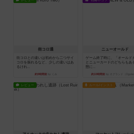
レビュー
戦略やコツ
街コロ通
ニューオールド
街コロとの違いは初めから二つサイ
ゲーム終了時に、「オールド
コロを振れるなど、少しの違いはあ
とニューカードのどちらもある
るけれ...
態に...
約9時間前
by くみ
約10時間前
by オグランド（Ogula
レビュー
ルール/インスト