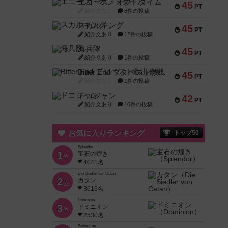
エコーズ・オブ・タイム
45
PT
紹介文なし
8件の投稿
スカルキング
45
PT
紹介文あり
12件の投稿
海兵隊
45
PT
紹介文あり
1件の投稿
Bitter End ブタペスト救出作戦
45
PT
紹介文なし
1件の投稿
ドコジャン
42
PT
紹介文あり
10件の投稿
お気に入りランキング
トップ50
Splendor
1
宝石の煌き
位
4041名
Die Siedler von Catan
2
カタン
位
3616名
Dominion
3
ドミニオン
位
2530名
Battle Line