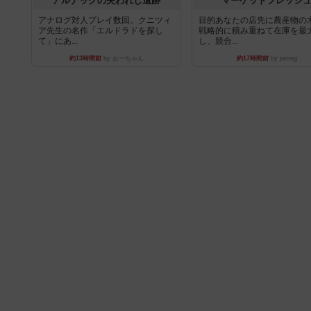
アルナックの失われし遺跡
マーケットフレッシ
アナログ対人プレイ数回。クニツィ
目的あなたの店先に農産物の
ア先生の名作「エルドラドを探し
戦略的に積み重ねて在庫を最
て」にあ...
し、競合...
約13時間前
by おーちゃん
約17時間前
by jurong