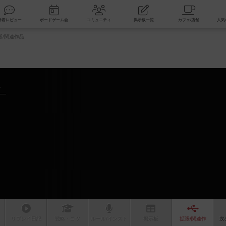
索
新着レビュー
ボードゲーム会
コミュニティ
掲示板一覧
版/関連作品
～
ト
リプレイ
日記
戦略
・コツ
ルール
/インスト
掲示板
拡張/関連
作
次