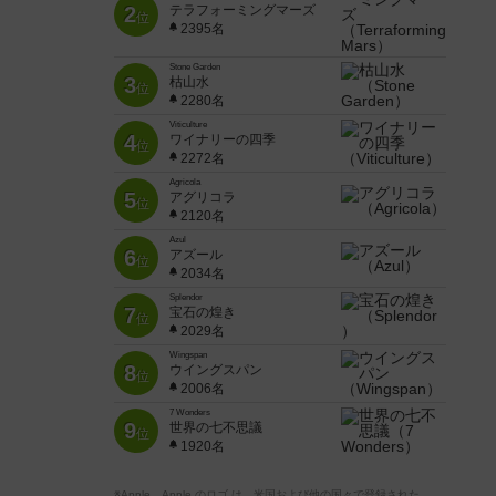
2
テラフォーミングマーズ
位
2395名
Stone Garden
3
枯山水
位
2280名
Viticulture
4
ワイナリーの四季
位
2272名
Agricola
5
アグリコラ
位
2120名
Azul
6
アズール
位
2034名
Splendor
7
宝石の煌き
位
2029名
Wingspan
8
ウイングスパン
位
2006名
7 Wonders
9
世界の七不思議
位
1920名
※Apple、Apple のロゴ は、米国および他の国々で登録された