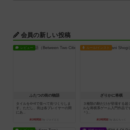
会員の新しい投稿
レビュー
ルール/インスト
ふたつの街の物語
ざりかに将棋
タイルを4×4で並べて街づくりしま
３種類の駒だけが登場する超
す。ただし、街は各プレイヤーの間
ルな将棋系ゲーム入門作品です
にあ...
＾)...
約3時間前
by ジェイとと
約3時間前
by あんちっく