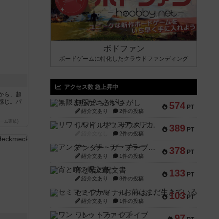
ボドファン
ボードゲームに特化したクラウドファンディング
アクセス数 急上昇中
から、超
感じ。パ
無限まちがいさがし
574
PT
紹介文あり
2件の投稿
ーム家族)
リワイルド：サウスアメリカ
389
PT
紹介文なし
2件の投稿
アンダー・ザ・テーブラー
378
PT
紹介文あり
1件の投稿
宵と暁の呪文書
133
PT
紹介文あり
8件の投稿
セミファイナル ～お前はまだ生きている～
103
PT
紹介文あり
1件の投稿
ワン・トゥ・ファイブ
97