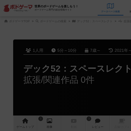
世界のボードゲームを楽しもう！
ボードゲーム専門の総合情報サイト
データベース
検
ボドゲーマTOP
ボードゲームの検索
デック52：スペースレクト
拡張
1人用
5分～10分
7歳～
2021年
デック52：スペースレク
拡張/関連作品 0件
1
1
ゲーム
トップ
画像
動画
レビュー
店舗/
カフェ