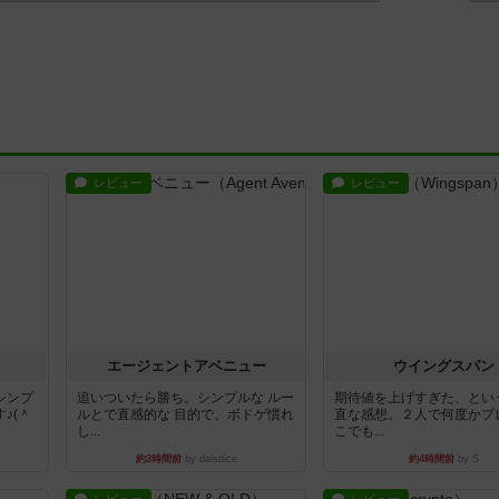
レビュー
レビュー
エージェントアベニュー
ウイングスパン
シンプ
追いついたら勝ち。シンプルな ルー
期待値を上げすぎた、とい
♪(＾
ルとで直感的な 目的で、ボドゲ慣れ
直な感想。２人で何度かプ
し...
こでも...
約3時間前
by daisdice
約4時間前
by S