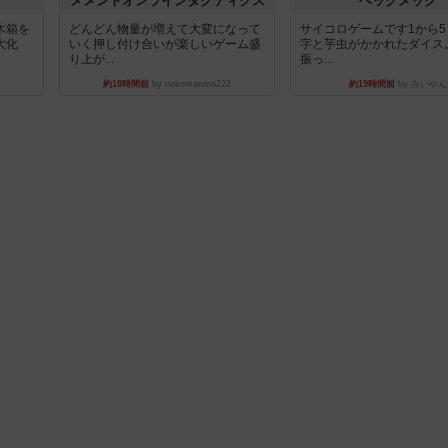
ュ
メメントオンラインタクティクス
ヘックメック
木箱を
どんどん物量が増えて大変になって
サイコロゲームです1から
大化
いく押し付け合いが楽しいゲーム盛
字と芋虫がかかれたダイス
り上が...
振っ...
約18時間前
by nekomanma222
約19時間前
by みいやん