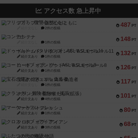
アクセス数 急上昇中
フリップ７：復讐心とともに
487
PT
紹介文なし
2件の投稿
コンテナ
148
PT
紹介文なし
1件の投稿
ドゥームド・バタリオンズ：ASLモジュール11
132
PT
紹介文あり
1件の投稿
コード・オブ・ブシドー：ASLモジュール8
126
PT
紹介文あり
1件の投稿
宝石の煌き：デュエル 偽造者
117
PT
紹介文なし
1件の投稿
クランク! ：冒険者たち（拡張）
101
PT
紹介文あり
4件の投稿
マーケットフレッシュ
80
PT
紹介文あり
1件の投稿
クロス・オブ・アイアン
68
PT
紹介文あり
3件の投稿
ふたつの街の物語