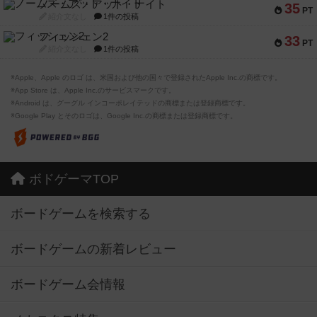
ノームズ・アット・ナイト
35
PT
紹介文なし
1件の投稿
フィッシェン2
33
PT
紹介文なし
1件の投稿
※Apple、Apple のロゴ は、米国および他の国々で登録されたApple Inc.の商標です。
※App Store は、Apple Inc.のサービスマークです。
※Android は、グーグル インコーポレイテッドの商標または登録商標です。
※Google Play とそのロゴは、Google Inc.の商標または登録商標です。
ボドゲーマTOP
ボードゲームを検索する
ボードゲームの新着レビュー
ボードゲーム会情報