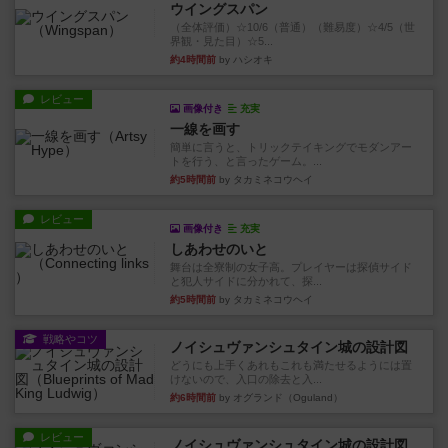
ウイングスパン
（全体評価）☆10/6（普通）（難易度）☆4/5（世
界観・見た目）☆5...
約4時間前
by ハシオキ
レビュー
画像付き
充実
一線を画す
簡単に言うと、トリックテイキングでモダンアー
トを行う、と言ったゲーム。...
約5時間前
by タカミネコウヘイ
レビュー
画像付き
充実
しあわせのいと
舞台は全寮制の女子高。プレイヤーは探偵サイド
と犯人サイドに分かれて、探...
約5時間前
by タカミネコウヘイ
戦略やコツ
ノイシュヴァンシュタイン城の設計図
どうにも上手くあれもこれも満たせるようには置
けないので、入口の除去と入...
約6時間前
by オグランド（Oguland）
レビュー
ノイシュヴァンシュタイン城の設計図