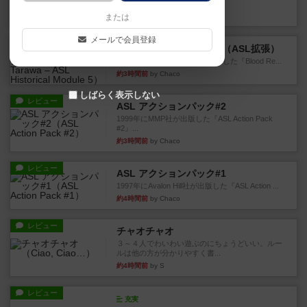
というシンプルだけど非常...
約2時間前
by ジョジョ
または
メールで会員登録
レビュー
ブラッドリーフ：タラワ（ASL拡張）
1996年にHeat of Battle社が出版した『Blood Re...
約3時間前
by Chaco
しばらく表示しない
レビュー
ASL アクションパック#2
1999年にMMP社が出版した『ASL Action Pack
#2』...
約3時間前
by Chaco
レビュー
ASL アクションパック#1
1997年にAvalon Hill社が出版した『ASL Action ...
約4時間前
by Chaco
レビュー
チャオチャオ
３～４人でわいわい遊ぶのにちょうどいい。ルー
ルは他の方が分かりやすく書...
約4時間前
by S
レビュー
充実