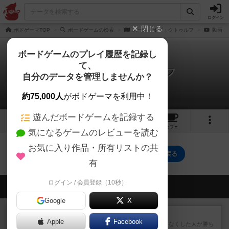
ログイン
閉じる
ボドゲーマTOP
ボードゲームの検索
カース・オブ・クトゥルフ
動画
ボードゲームのプレイ履歴を記録し
て、
カース・オブ・クトゥルフ
自分のデータを管理しませんか？
0件の動画
約75,000人
がボドゲーマを利用中！
遊んだボードゲームを記録する
2
1
3
トップ
画像
動画
レビュー
カフェ
気になるゲームのレビューを読む
お気に入り作品・所有リストの共
カース・オブ・クトゥルフのトップに戻る
有
ログイン / 会員登録（10秒）
会員の新しい投稿
Google
X
レビュー
ラミィキューブ
Apple
Facebook
数字の牌を出して1番早く手札をなくした人が勝ち