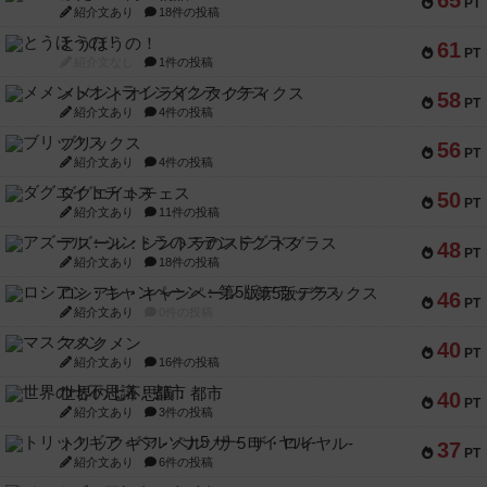
65
PT
紹介文あり
18件の投稿
とうほうの！
61
PT
紹介文なし
1件の投稿
メメントオンラインタクティクス
58
PT
紹介文あり
4件の投稿
ブリックス
56
PT
紹介文あり
4件の投稿
ダグエイトチェス
50
PT
紹介文あり
11件の投稿
アズール：シントラのステンドグラス
48
PT
紹介文あり
18件の投稿
ロシアン・キャンペーン：第5版デラックス
46
PT
紹介文あり
0件の投稿
マスクメン
40
PT
紹介文あり
16件の投稿
世界の七不思議：都市
40
PT
紹介文あり
3件の投稿
トリックギア - ペルソナ5 ザ・ロイヤル-
37
PT
紹介文あり
6件の投稿