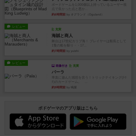
ボードゲームを1,000個以上持っているユーザー視
点で良かった点と悪か...
約6時間前
by オグランド（Oguland）
レビュー
充実
海賊と商人
舞台は17世紀カリブ海！ プレイヤーは船長として
1隻の船を駆り・・17...
約7時間前
by yuishi
レビュー
画像付き
充実
パーラ
率直に遊んだ感想を言う！トリックテイキング(ﾄﾘ
ﾃ)のカードゲーム。 ...
約9時間前
by 鳴屋
ボドゲーマのアプリ版はこちら