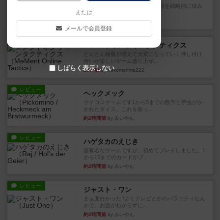
目的あなたの店先に農産物の木箱を戦略的に積み
または
重ねて在庫を最大化し、競合...
4分前
by jurong
メールで会員登録
レビュー
メメントオンラインタクティクス
どんどん物量が増えて大変になっていく押し付け
合いが楽しいゲーム盛り上が...
しばらく表示しない
25分前
by nekomanma222
レビュー
ヘックメック
サイコロゲームです1から5までの数字と芋虫がか
かれたダイス。これを振っ...
約2時間前
by みいやん
レビュー
ハゲタカのえじき
超有名なゲームですが、初めてプレイしました。1
から15までのカードがプ...
約2時間前
by みいやん
レビュー
ジャスト・ワン
まぁ面白かった‼️よくテレビとかのバラエティなん
かで、お題がわからずに...
約2時間前
by みいやん