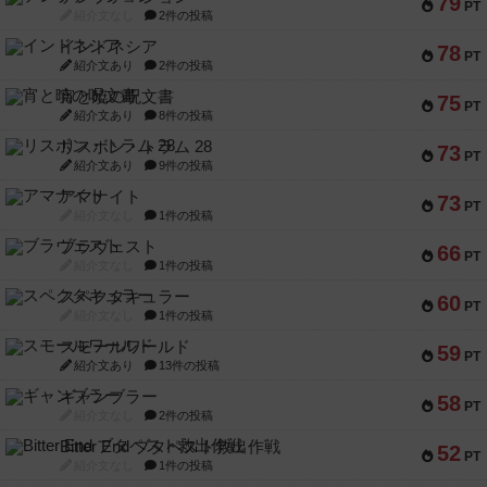
79
PT
紹介文なし
2件の投稿
インドネシア
78
PT
紹介文あり
2件の投稿
宵と暁の呪文書
75
PT
紹介文あり
8件の投稿
リスボン・トラム 28
73
PT
紹介文あり
9件の投稿
アマナイト
73
PT
紹介文なし
1件の投稿
ブラヴェスト
66
PT
紹介文なし
1件の投稿
スペクタキュラー
60
PT
紹介文なし
1件の投稿
スモールワールド
59
PT
紹介文あり
13件の投稿
ギャンブラー
58
PT
紹介文なし
2件の投稿
Bitter End ブタペスト救出作戦
52
PT
紹介文なし
1件の投稿