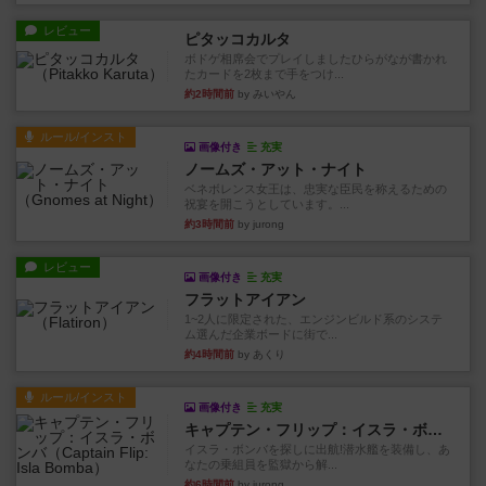
レビュー
ピタッコカルタ
ボドゲ相席会でプレイしましたひらがなが書かれ
たカードを2枚まで手をつけ...
約2時間前
by みいやん
ルール/インスト
画像付き
充実
ノームズ・アット・ナイト
ベネボレンス女王は、忠実な臣民を称えるための
祝宴を開こうとしています。...
約3時間前
by jurong
レビュー
画像付き
充実
フラットアイアン
1~2人に限定された、エンジンビルド系のシステ
ム選んだ企業ボードに街で...
約4時間前
by あくり
ルール/インスト
画像付き
充実
キャプテン・フリップ：イスラ・ボンバ
イスラ・ボンバを探しに出航!潜水艦を装備し、あ
なたの乗組員を監獄から解...
約6時間前
by jurong