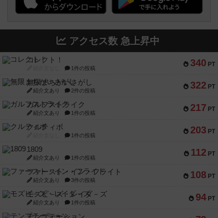
アクセス数 急上昇中
コレクト！
340
PT
紹介文なし
1件の投稿
無限まちがいさがし
322
PT
紹介文あり
2件の投稿
ガルフストライク
217
PT
紹介文あり
1件の投稿
クルティボ
203
PT
紹介文なし
1件の投稿
1809
112
PT
紹介文あり
1件の投稿
ファースト・イン・フライト
108
PT
紹介文あり
3件の投稿
モズビ－ズ・レイダ－ズ
94
PT
紹介文あり
1件の投稿
テンプテーション