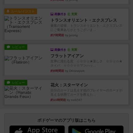
ルール/インスト
画像付き
充実
トランスオリエント・エクスプレス
乗客の皆様、トランスオリエント・エクスプレス
にご乗車ありがとうございま...
約7時間前
by jurong
レビュー
画像付き
充実
フラットアイアン
世界に浸れる度 ☆☆☆☆★楽しさ ☆☆☆☆★
タイパ ☆☆☆☆☆マンハッ...
約8時間前
by DKnewyork
レビュー
花火：スターマイン
自分のカードは見えず他のプレイヤーのカードが
見える状態でカードを教えた...
約10時間前
by mob567
ボドゲーマのアプリ版はこちら