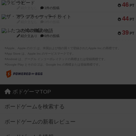
ラピード
46
PT
紹介文なし
1件の投稿
ザ・フラッフィー・ライト
44
PT
紹介文なし
0件の投稿
ふたつの城の物語
39
PT
紹介文あり
6件の投稿
※Apple、Apple のロゴ は、米国および他の国々で登録されたApple Inc.の商標です。
※App Store は、Apple Inc.のサービスマークです。
※Android は、グーグル インコーポレイテッドの商標または登録商標です。
※Google Play とそのロゴは、Google Inc.の商標または登録商標です。
ボドゲーマTOP
ボードゲームを検索する
ボードゲームの新着レビュー