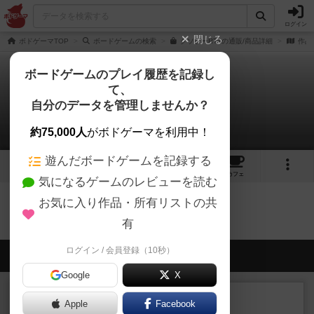
ログイン
閉じる
ボドゲーマTOP
ボードゲームの検索
クソゲーRTAの通販/商品詳細
作品
ボードゲームのプレイ履歴を記録し
て、
クソゲーRTA
自分のデータを管理しませんか？
0件のルール/インスト
約75,000人
がボドゲーマを利用中！
遊んだボードゲームを記録する
1
2
6
トップ
画像
動画
レビュー
カフェ
気になるゲームのレビューを読む
お気に入り作品・所有リストの共
クソゲーRTAのトップに戻る
有
ログイン / 会員登録（10秒）
会員の新しい投稿
Google
X
ルール/インスト
画像付き
充実
Apple
Facebook
マーケットフレッシュ