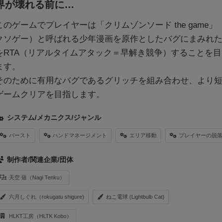
界が壊れる前に…
このゲームでプレイヤーは「クリムゾンソード the game」
クソゲー）と呼ばれる少年漫画を原作としたバグにまみれ
をRTA（リアルタイムアタック＝早解き競争）することを
ます。
そのために有用なバグであるグリッチを組み合わせ、より
ゲームクリアを目指します。
システム/メカニクス/ジャンル
バースト
ハンドマネージメント
エリア移動
プレイヤーの脱
制作者/関連企業/団体
天空 薙（Nagi Tenku）
六月しぐれ（rokugatu shigure)
ねこ電球 (Lightbulb Cat)
HLKT工房（HLTK Kobo）