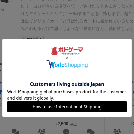
ームマーケット公式サイト ボドゲーマなどを探しましたが
たり、自分が今いる場所をワープさせたりとさまざまなズル
グゼ
レギュレーションが見当たらなかったので私がレギュレーシ
りも早くゲームクリア(ゴール)することを目指します。
起こ
いと思います。
このレギュを
インストAny%
と定め、
このゲ
は全てグリッチカードと呼ばれるカードに書かれているため
どういったプレイヤーに向けてのゲームなのかを簡単に説明
み合わせるだけで思いもよらない動きになり、戦術性とはち
容物の写真、基本的なセットアップの方法、ゲームをインス
バランスが良く、リトライ性も高いです。
また、ゲームシス
続きを見る
意、初プレイのプレイヤーが引っかかりやすいポイント等
「
しく、思い通りにバグが組み合わさりサクサク進むテンポ感
興味はあるが知らない人が購入やゲームカフェなどでのプレ
ギュラーが起こっただけで全てが崩壊するバグ頼りプレイ特
材料提供することを文字数制限を設けずに書きあげるまでの
がうまく本作に落としこまれています。
バグありRTAを見
てる人が購入した商品
するもの」
とします。上記の内容を書き始めた瞬間からタイ
仲間同士でプレイすれば盛り上がること間違いなしの良品で
トし全て書き上げた後、誤字や脱字等がないかを入念に確認
像を掲載した上で、プレイを完走した感想（激うまギャグ）
残り1点
の内容で公開する」を押してボドゲーマに投稿するまでがこ
四季
おばけキャッチ
ーのタイム計測期間となります。
ゲームのコーポネントや攻
ーを復興させ
可愛い木のおばけコマ。脳をひねっ
極秘任務：ス
全て解説する100%カテゴリはまた別になりますが、作者様
がテーマのワ
て全力スピード勝負。
を手掛かりに
ーバーテキスト等を掲載するようなやり方は著作権法違反の
方の...
り、裁判所コラボの危険性がありますので基本的には禁止カ
2,500
ていますので別カテゴリで追走を検討される方はお気をつけ
込）
¥
（税込）
¥
前に構成や文章の内容を頭の中で考える行為や必要そうな画