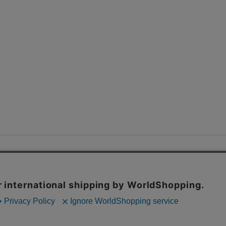
RTAに参加して
如何にタイマーを進めることなく
ゲームをク
このゲームの目的となります。
ゲーム終了条件は全プレイヤ
ストップするか、脱落（330min.以上時間をかけてしまう
で、実際の
本当のプレイ時間やターン数ではない
のでお気を
い。
セットアップ盤面
ゲーム終了時の盤面となりますがゲー
ップはきちんとタイマーがセットされており、進行して攻略
カード、ステータスを管理するプレイヤーカード、グリッチ
リーといった内容となっています。
詳しい並べ方等は説明書
任せることによってレビューのタイム短縮を図ります。ただ
だと理解しづらい注意を次の項にまとめていきます。
インス
のゲームのインストをする際に押さえておかなければいけな
３点です。
①例外処理のタイミングによる手番処理の違い
②
ベル上げ処理
③グリッチカードの処理順と入れ替え条件
①例
ミングによる手番処理の違い
まず、このクソゲーRTAは大
メーターが用意されています。
SP、MP、レベルの３つでS
が15でレベルが99が上限となっています。
しかし、バグで
てしまうと値が上限突破してしまう場合や逆に値がマイナス