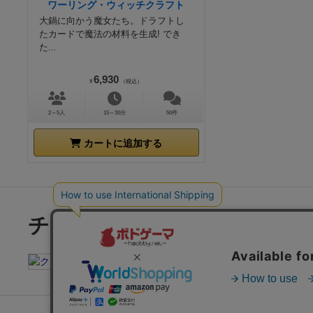
ワーリング・ウィッチクラフト
大鍋に向かう魔女たち。ドラフトし
たカードで魔法の材料を生成! でき
た...
6,930
¥
（税込）
2～5人
15～30分
50件
カートに追加する
チェックした商品