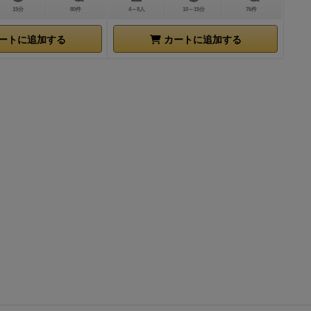
15分
80件
4～8人
10～15分
76件
事前に下書き
行為は禁止
と
ートに追加する
カートに追加する
ーいスター
ぽい題材のアナ
値を超えない
ジカード」と
いたカードを
ャー発動など
・このレビュ
のが人生で何よ
ーがどちらか
イできるネタ
・運ゲーをプ
概要
散々今ま
ますし実際の
とからもかなり
に見える作品
世代ぐらいま