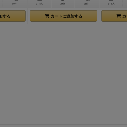
90件
2～8人
20分
95件
2～8人
影する行為はルール上規制する方法もないので認めますが、
や構成のメモを別に用意して
それを計測開始時にコピペする
加する
カートに追加する
カ
させていただきます。
それでは開始していきます。
（はいよ
ト）
こんなゲームだ
・RTAを題材にしたデジタルゲームっ
ログゲーム
・内容はステータスを管理しつつ、それが規定を
ように管理していくリソース管理ゲーム
・運要素は「グリッ
呼ばれる「自分が発動する能力」を引く時だけそれ以降は引
どのように組み合わせるかなどは完全な詰めゲー。
・オリチ
日常茶飯事！クソゲー世界を駆け抜けろ
こんな人におすすめ
ーをここまで読んで嫌悪感を感じていない人
・RIJを見る
り楽しい人
・運要素はそこまで多くない方がいい人
・詰めゲ
というと好きな人
こんな人にはおすすめしない
・気軽にプレ
ゲーが欲しい人（題材こそふざけてますが内容はガチです）
レイしたい人
・RTAやるならデジタルゲームだろ！と言う人
で触れられていますが、題材こそかなりふざけた印象を受け
パッケージはDVDケース（akaPS2）に入れられているこ
デジタルゲームを意識したアナログゲームというかなり奇妙
となっています。中のコーポネントもそれこそPS時代-PS3