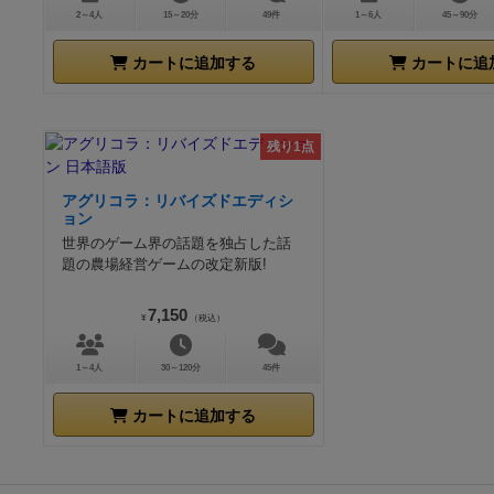
2～4人
15～20分
49件
1～6人
45～90分
カートに追加する
カートに追
残り1点
アグリコラ：リバイズドエディシ
ョン
世界のゲーム界の話題を独占した話
題の農場経営ゲームの改定新版!
7,150
¥
（税込）
1～4人
30～120分
45件
カートに追加する