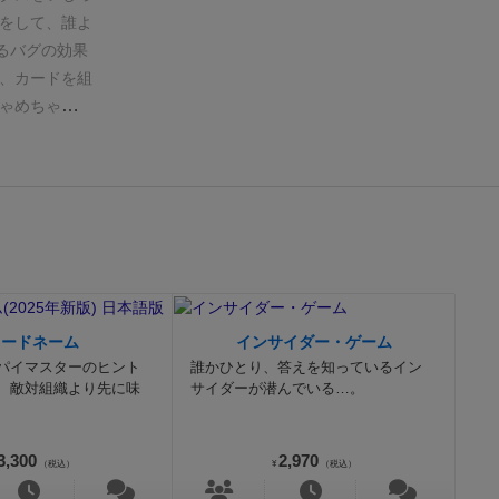
なーぜーかー
をして、誰よ
ョンを決めた
るバグの効果
ームの概要と
、カードを組
をした後、内
ゃめちゃ感の
トする時の注
テムが素晴ら
このゲームに
と、一つイレ
イを検討する
有の綱渡り感
タイムを計測
るのが大好きな
マーをスター
す。
し、必要な画
を言って「こ
の解説レビュ
コードネーム
インサイダー・ゲーム
略方法などを
パイマスターのヒント
誰かひとり、答えを知っているイン
の渾身のフレ
、敵対組織より先に味
サイダーが潜んでいる…。
可能性もあ
テゴリとなっ
3,300
2,970
ください。
事
（税込）
¥
（税込）
像を事前に撮