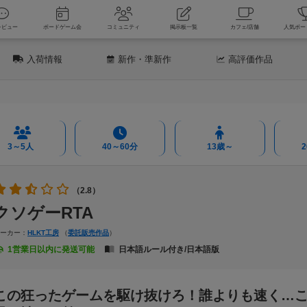
新着レビュー
ボードゲーム会
コミュニティ
掲示板一覧
カフェ
入荷情報
新作
・準新作
高評価
作品
3～5人
40～60分
13歳～
（2.8）
クソゲーRTA
メーカー：
HLKT工房
（
委託販売作品
）
1営業日以内に発送可能
日本語ルール付き/日本語版
この狂ったゲームを駆け抜けろ！誰よりも速く…