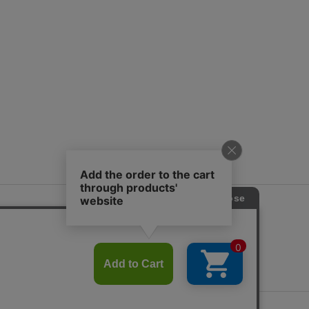
リアするかが
ーがタイマー
）するまでなの
つけくださ
ムのセットア
するクエスト
カード、サマ
のインストに
、説明書だけ
ト時の注意
こ
い点は以下の
時間消費とレ
外処理のタイ
きく３つのパラ
PとMPの上限
値を盛りすぎ
に突入してし