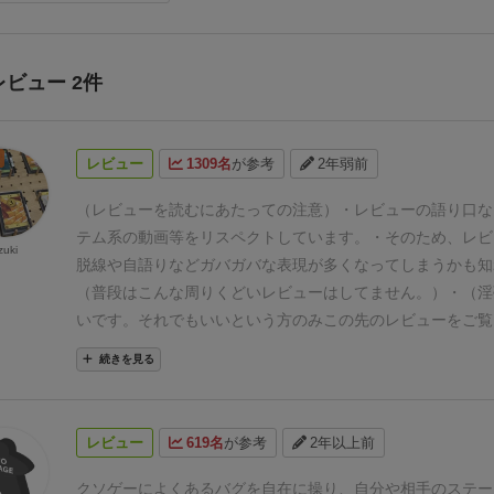
レビュー 2件
レビュー
1309名
が参考
2年弱前
（レビューを読むにあたっての注意）
・レビューの語り口など
テム系の動画等をリスペクトしています。
・そのため、レビ
zuki
脱線や自語りなどガバガバな表現が多くなってしまうかも知
（普段はこんな周りくどいレビューはしてません。）
・（淫
いです。
それでもいいという方のみこの先のレビューをご覧
語り
「クソゲー」と言う名に反したガチガチの詰め要素とカ
続きを見る
回されるボドゲの解説レビューはっじっめっるっよー
と、言
するにあたって走者の名乗りが必要になりますが計測区間外
特に考慮しなくてもいいため、「あずき」と言う名前でレビ
レビュー
619名
が参考
2年以上前
いただきます。よろしくお願いします。
そして、このゲーム
するにあたってのレギュレーションを speedrun.com ニコ生R
クソゲーによくあるバグを自在に操り、自分や相手のステー