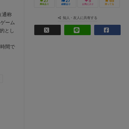
27
27
5
65
興味あり
経験あり
お気に入り
持ってる
（通称
知人・友人に共有する
たゲーム
目的とし
短時間で
落