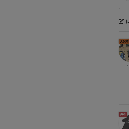
大賢者
a
勇者