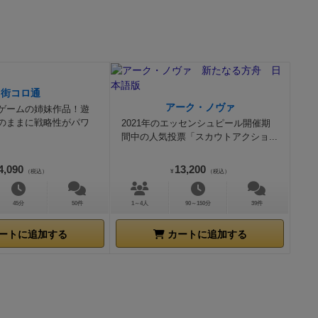
スッとくる要
等をあまり見な
いのではない
のであればそ
れば見るほど
街コロ通
ムの目的
プレ
アーク・ノヴァ
ゲームの姉妹作品！遊
公キャラクタ
のままに戦略性がパワ
2021年のエッセンシュピール開催期
間中の人気投票「スカウトアクショ...
すとクリアと
やら主人公キ
4,090
13,200
（税込）
¥
（税込）
というゲーム
可愛いものの
45分
50件
1～4人
90～150分
39件
たり、所々ゲ
ゲームグリッ
ートに追加する
カートに追加する
すしRTAの
非常に人気で
ゴリはほぼ走
相まって、
ヤーはその