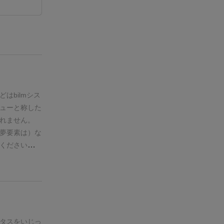
はbilmシス
ューと称した
れません。
夢要素は）な
ください。
前
ード運に振り
うわけで解説
で入力速度を
ューをさせて
のレビューを
TAwiki ゲ
タスをいじっ