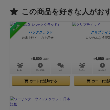
この商品を好きな人がお
再入荷
ハッククラッド
クリプティ
未来を砕く、力を示せ――
ロジカルな推理
8,800
4,950
¥
（税込）
¥
（税
1～4人
90～120分
14件
3～5人
30～50分
カートに追加する
カートに追