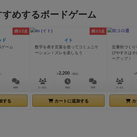
での3Dゲーム黎明期から見てきたような人間からするとク
すすめするボードゲーム
素などがありますが逆に言えばその世代ではなくRTA動画
い人間からすると内容のガチさなども相まってとっつきにく
かと思います。でも、世代やそれらの動画を見ている人間な
残り2点
残り1点
のコンポーネントの見た目フレーバーテキストの内容など見
ッド
イト
楽しくなってきますので圧倒的オススメのゲームです。
ゲー
系ゲーム
数字を表す言葉を使ってコミュニケ
定番街づくり
イヤーは「クリムゾンソード」と名付けられたゲームの主人
ーション！ズレを楽しもう
びやすさはそ
ーアップ！
ー5人の誰かになってマジュツオウの城にいるラスボスを倒
なりタイマーストップとなります。
ただし、このゲームどう
2,200
込）
¥
（税込）
¥
ャラクターは5人いるもののキャラクター間の性能差はない
制作者のやる気が感じられなかったり2Dのキャラクターは
66件
2～10人
30分
72件
2～5人
3Dポリゴンで描かれた方のキャラクターは作画崩壊してい
ームとしてクソな要素が散りばめられています。
ただ、この
加する
カートに追加する
カ
チが大変豊富にあるおかげで日々研究が盛んに行われていま
Any%カテゴリを走るのには入門ソフトとして走者の中では
す。（ただあまりにもクソゲーすぎるためAny%以外のカテ
者がいないもよう）そのクソゲー要素が動画映えすることも
RTA配信でも非常に人気なソフトと言われています。
プレイ