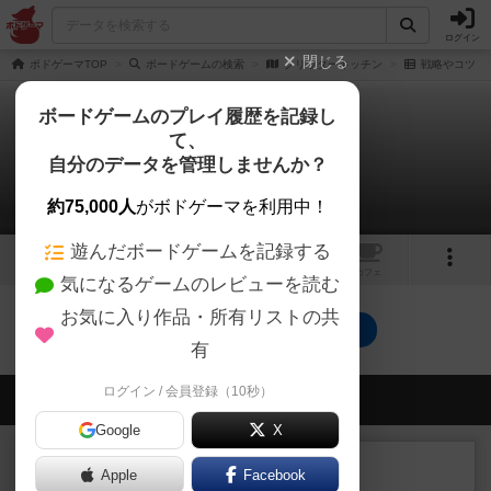
ログイン
閉じる
ボドゲーマTOP
ボードゲームの検索
クリッターキッチン
戦略やコツ
ボードゲームのプレイ履歴を記録し
て、
クリッターキッチン
自分のデータを管理しませんか？
0件の戦略やコツ
約75,000人
がボドゲーマを利用中！
遊んだボードゲームを記録する
1
1
1
トップ
画像
動画
レビュー
カフェ
気になるゲームのレビューを読む
お気に入り作品・所有リストの共
クリッターキッチンのトップに戻る
有
ログイン / 会員登録（10秒）
会員の新しい投稿
Google
X
レビュー
充実
Apple
Facebook
南北戦争