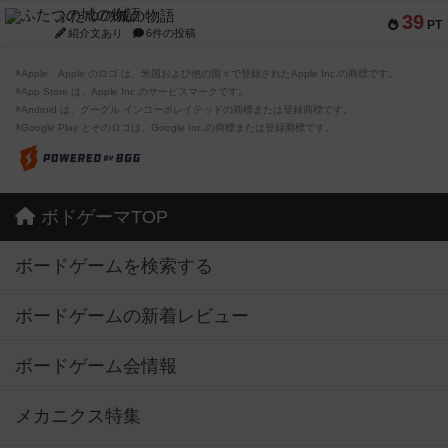
ふたつの城の物語
39
PT
紹介文あり
6件の投稿
※Apple、Apple のロゴ は、米国および他の国々で登録されたApple Inc.の商標です。
※App Store は、Apple Inc.のサービスマークです。
※Android は、グーグル インコーポレイテッドの商標または登録商標です。
※Google Play とそのロゴは、Google Inc.の商標または登録商標です。
ボドゲーマTOP
ボードゲームを検索する
ボードゲームの新着レビュー
ボードゲーム会情報
メカニクス特集