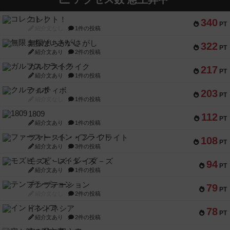
コレクト！
340
PT
紹介文なし
1件の投稿
無限まちがいさがし
322
PT
紹介文あり
2件の投稿
ガルフストライク
217
PT
紹介文あり
1件の投稿
クルティボ
203
PT
紹介文なし
1件の投稿
1809
112
PT
紹介文あり
1件の投稿
ファースト・イン・フライト
108
PT
紹介文あり
3件の投稿
モズビ－ズ・レイダ－ズ
94
PT
紹介文あり
1件の投稿
テンプテーション
79
PT
紹介文なし
2件の投稿
インドネシア
78
PT
紹介文あり
2件の投稿