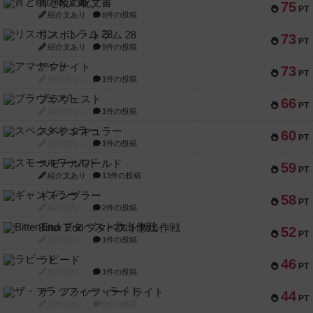
宵と暁の呪文書
75
PT
紹介文あり
8件の投稿
リスボン・トラム 28
73
PT
紹介文あり
9件の投稿
アマナイト
73
PT
紹介文なし
1件の投稿
ブラヴェスト
66
PT
紹介文なし
1件の投稿
スペクタキュラー
60
PT
紹介文なし
1件の投稿
スモールワールド
59
PT
紹介文あり
13件の投稿
ギャンブラー
58
PT
紹介文なし
2件の投稿
Bitter End ブタペスト救出作戦
52
PT
紹介文なし
1件の投稿
ラピード
46
PT
紹介文なし
1件の投稿
ザ・フラッフィー・ライト
44
PT
紹介文なし
0件の投稿