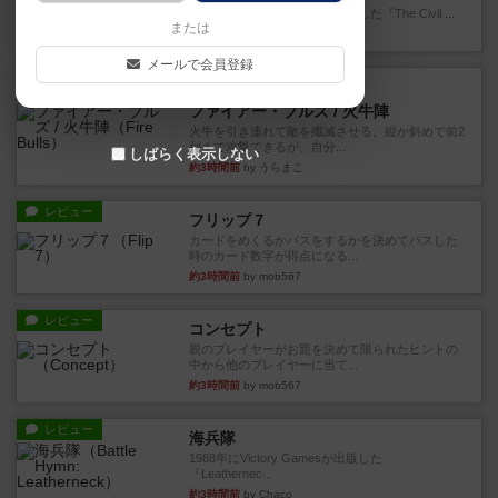
1983年にVictory Gamesが出版した『The Civil ...
または
29分前
by Chaco
メールで会員登録
レビュー
画像付き
ファイアー・ブルズ / 火牛陣
火牛を引き連れて敵を殲滅させる。縦か斜めで前2
列まで攻撃できるが、自分...
しばらく表示しない
約3時間前
by うらまこ
レビュー
フリップ７
カードをめくるかパスをするかを決めてパスした
時のカード数字が得点になる...
約3時間前
by mob567
レビュー
コンセプト
親のプレイヤーがお題を決めて限られたヒントの
中から他のプレイヤーに当て...
約3時間前
by mob567
レビュー
海兵隊
1988年にVictory Gamesが出版した
『Leathernec...
約3時間前
by Chaco