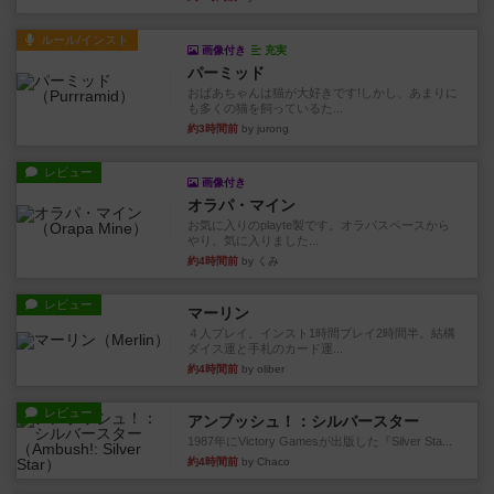
ルール/インスト
画像付き
充実
パーミッド
おばあちゃんは猫が大好きです!しかし、あまりに
も多くの猫を飼っているた...
約3時間前
by jurong
レビュー
画像付き
オラパ・マイン
お気に入りのplayte製です。オラパスペースから
やり、気に入りました...
約4時間前
by くみ
レビュー
マーリン
４人プレイ。インスト1時間プレイ2時間半。結構
ダイス運と手札のカード運...
約4時間前
by oliber
レビュー
アンブッシュ！：シルバースター
1987年にVictory Gamesが出版した『Silver Sta...
約4時間前
by Chaco