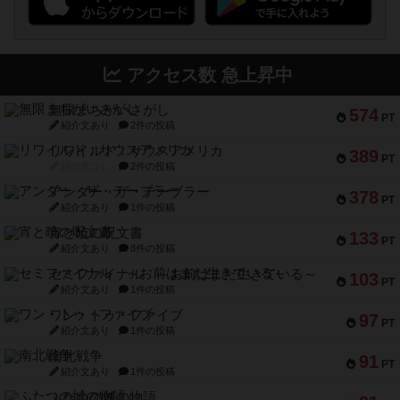
アクセス数 急上昇中
無限まちがいさがし
574
PT
紹介文あり
2件の投稿
リワイルド：サウスアメリカ
389
PT
紹介文なし
2件の投稿
アンダー・ザ・テーブラー
378
PT
紹介文あり
1件の投稿
宵と暁の呪文書
133
PT
紹介文あり
8件の投稿
セミファイナル ～お前はまだ生きている～
103
PT
紹介文あり
1件の投稿
ワン・トゥ・ファイブ
97
PT
紹介文あり
1件の投稿
南北戦争
91
PT
紹介文あり
1件の投稿
ふたつの城の物語