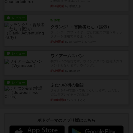
の煌めき デュエル』に、...
約5時間前
by 手動人形
レビュー
充実
クランク! ：冒険者たち（拡張）
クランク！のプレイヤーごとに能力の違うキャラ
クターを使用できるようにな...
約6時間前
by ぽっぽーくるっぽー
レビュー
ワイアームスパン
初プレイの感想です。ウイングスパン履修済のコ
メントとなります。ウイング...
約6時間前
by daisdice
レビュー
ふたつの街の物語
タイルを4×4で並べて街づくりします。ただし、
街は各プレイヤーの間にあ...
約10時間前
by ジェイとと
ボドゲーマのアプリ版はこちら