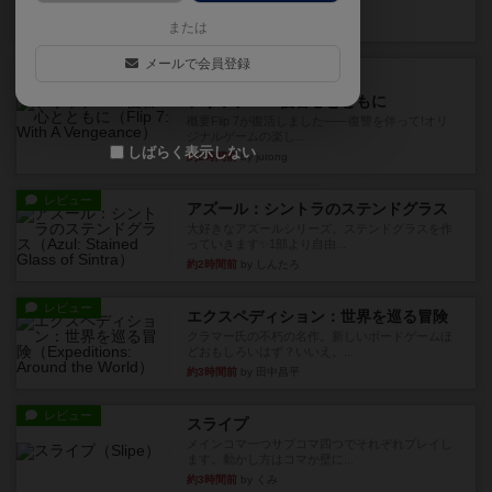
10枚の手札で、同じスーツ...
約1時間前
by OSAっち
または
メールで会員登録
ルール/インスト
画像付き
充実
フリップ７：復讐心とともに
概要Flip 7が復活しました――復讐を伴って!オリ
ジナルゲームの楽し...
しばらく表示しない
約2時間前
by jurong
レビュー
アズール：シントラのステンドグラス
大好きなアズールシリーズ。ステンドグラスを作
っていきます✨1部より自由...
約2時間前
by しんたろ
レビュー
エクスペディション：世界を巡る冒険
クラマー氏の不朽の名作。新しいボードゲームほ
どおもしろいはず？いいえ。...
約3時間前
by 田中昌平
レビュー
スライプ
メインコマ一つサブコマ四つでそれぞれプレイし
ます。動かし方はコマか壁に...
約3時間前
by くみ