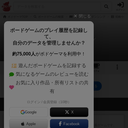
ログイン
閉じる
ボドゲーマTOP
ボードゲームの検索
クレイジー・ダンシング
戦略やコ
ボードゲームのプレイ履歴を記録し
て、
クレイジー・ダンシング
自分のデータを管理しませんか？
0件の戦略やコツ
約75,000人
がボドゲーマを利用中！
遊んだボードゲームを記録する
2
2
2
トップ
画像
動画
レビュー
カフェ
気になるゲームのレビューを読む
お気に入り作品・所有リストの共
クレイジー・ダンシングのトップに戻る
有
ログイン / 会員登録（10秒）
会員の新しい投稿
Google
X
レビュー
ジンラミー
Apple
Facebook
トランプで遊べる2人対戦の麻雀風ゲームです。