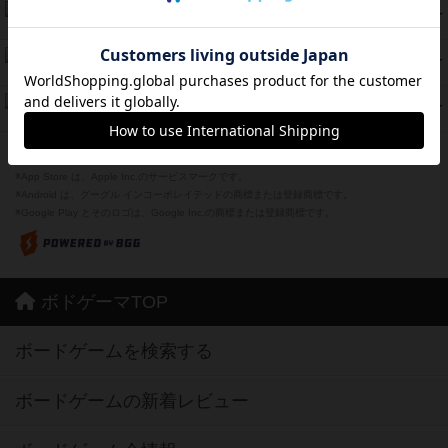
海兵隊
45
PT
紹介文あり
1件の投稿
Bitter End ブタペスト救出作戦
45
PT
紹介文なし
1件の投稿
ドコジャン
42
PT
紹介文あり
10件の投稿
※Apple、Apple のロゴ は、米国および他の国々で登録されたApple Inc.の商標です。
※App Store は、Apple Inc.のサービスマークです。
※Android は、グーグル インコーポレイテッドの商標または登録商標です。
※Google Play とそのロゴは、Google Inc.の商標または登録商標です。
ボドゲーマTOP
ボードゲームを検索する
ボードゲームの新着レビュー