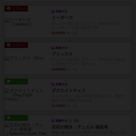
リプレイ
画像付き
リーダーズ
久しぶりに取り出してプレイ。詰めきれなかっ
た…であっさり追い込まれて負...
約3時間前
by くみ
リプレイ
画像付き
ブリックス
久しぶりに取り出してプレイ。記号担当と色担当
に分かれてプレイ。あかんか...
約4時間前
by くみ
レビュー
画像付き
ダグエイトチェス
チェスなのに、ほんの10分で終わります。動きで
敵のコマの種類が分かれば...
約4時間前
by くみ
レビュー
画像付き
充実
宝石の煌き：デュエル 偽造者
筆者が最も好きな2人用ボードゲームである『宝石