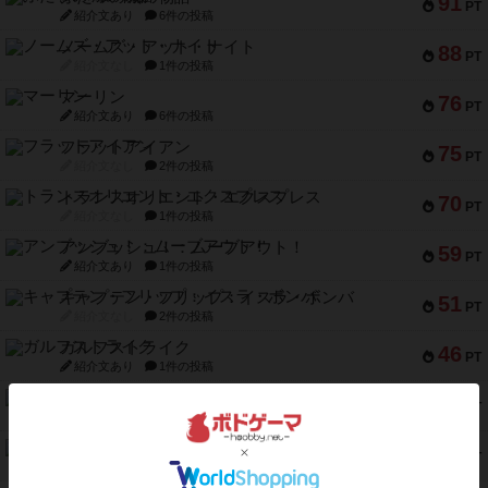
91
PT
紹介文あり
6件の投稿
ノームズ・アット・ナイト
88
PT
紹介文なし
1件の投稿
マーリン
76
PT
紹介文あり
6件の投稿
フラットアイアン
75
PT
紹介文なし
2件の投稿
トランスオリエント・エクスプレス
70
PT
紹介文なし
1件の投稿
アンブッシュ！：ムーブアウト！
59
PT
紹介文あり
1件の投稿
キャプテン・フリップ：イスラ・ボンバ
51
PT
紹介文なし
2件の投稿
ガルフストライク
46
PT
紹介文あり
1件の投稿
エコーズ・オブ・タイム
45
PT
紹介文なし
8件の投稿
スカルキング
45
PT
紹介文あり
12件の投稿