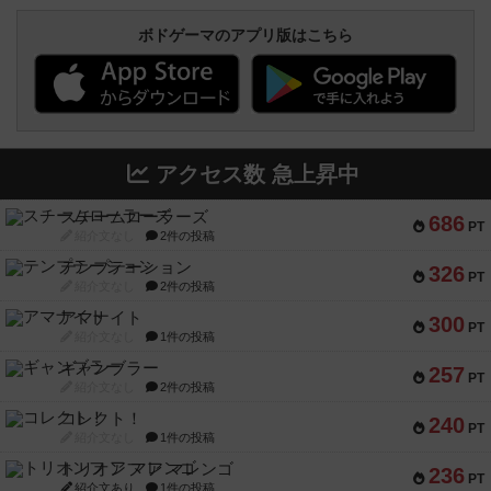
ボドゲーマのアプリ版はこちら
アクセス数 急上昇中
スチームローラーズ
686
PT
紹介文なし
2件の投稿
テンプテーション
326
PT
紹介文なし
2件の投稿
アマナイト
300
PT
紹介文なし
1件の投稿
ギャンブラー
257
PT
紹介文なし
2件の投稿
コレクト！
240
PT
紹介文なし
1件の投稿
トリオンフ ア マレンゴ
236
PT
紹介文あり
1件の投稿