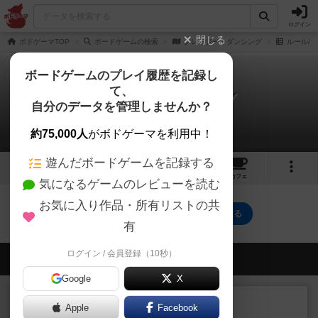
ログイン
閉じる
ボドゲーマTOP
ボードゲームの検索
クレイジー・ダンシング
ルール/
ボードゲームのプレイ履歴を記録し
て、
クレイジー・ダンシング
自分のデータを管理しませんか？
0件のルール/インスト
約75,000人
がボドゲーマを利用中！
遊んだボードゲームを記録する
2
2
2
トップ
画像
動画
レビュー
カフェ
気になるゲームのレビューを読む
お気に入り作品・所有リストの共
クレイジー・ダンシングのトップに戻る
有
ログイン / 会員登録（10秒）
会員の新しい投稿
Google
X
レビュー
充実
Apple
Facebook
花火