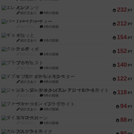
エレメンツ
232
PT
紹介文あり
4件の投稿
バー！パーティー
212
PT
紹介文なし
1件の投稿
ギョッと
154
PT
紹介文あり
1件の投稿
クルティボ
152
PT
紹介文なし
1件の投稿
ブラヴェスト
140
PT
紹介文なし
1件の投稿
ドブル：ポケットモンスター
122
PT
紹介文あり
4件の投稿
ジャンヌ・ダルク-オルレアン ドロー＆ライト
118
PT
紹介文なし
5件の投稿
ファースト・イン・フライト
94
PT
紹介文あり
3件の投稿
ダイススローン
88
PT
紹介文なし
1件の投稿
ガルフストライク
80