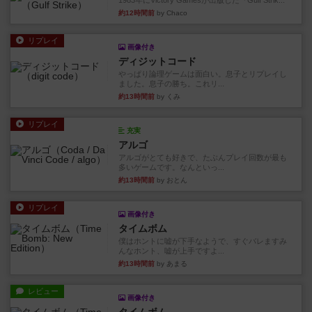
1983年にVictory Gamesが出版した『Gulf Strik...
約12時間前
by Chaco
リプレイ
画像付き
ディジットコード
やっぱり論理ゲームは面白い。息子とリプレイし
ました。息子の勝ち。これリ...
約13時間前
by くみ
リプレイ
充実
アルゴ
アルゴがとても好きで、たぶんプレイ回数が最も
多いゲームです。なんといっ...
約13時間前
by おとん
リプレイ
画像付き
タイムボム
僕はホントに嘘が下手なようで、すぐバレますみ
んなホント、嘘が上手ですよ...
約13時間前
by あまる
レビュー
画像付き