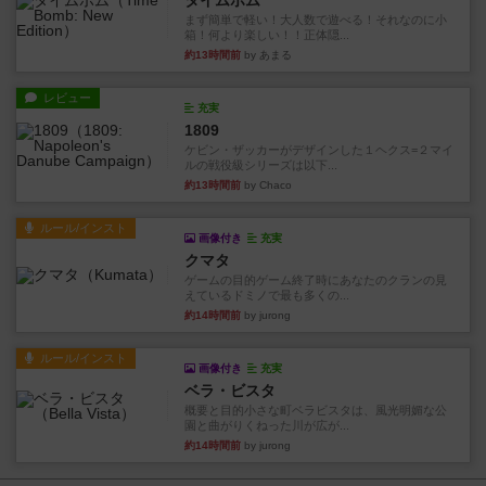
タイムボム
まず簡単で軽い！大人数で遊べる！それなのに小
箱！何より楽しい！！正体隠...
約13時間前
by あまる
レビュー
充実
1809
ケビン・ザッカーがデザインした１ヘクス=２マイ
ルの戦役級シリーズは以下...
約13時間前
by Chaco
ルール/インスト
画像付き
充実
クマタ
ゲームの目的ゲーム終了時にあなたのクランの見
えているドミノで最も多くの...
約14時間前
by jurong
ルール/インスト
画像付き
充実
ベラ・ビスタ
概要と目的小さな町ベラビスタは、風光明媚な公
園と曲がりくねった川が広が...
約14時間前
by jurong