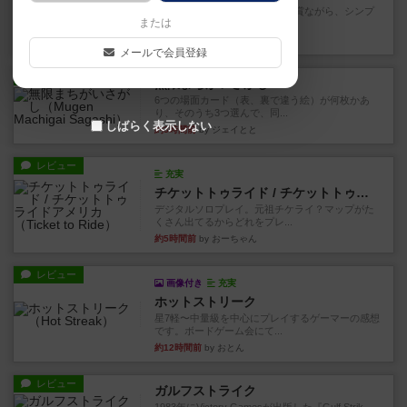
ずっと前のドイツ年間ゲーム大賞ながら、シンプ
または
ルで簡単な小ゲームで今でも...
約1時間前
by tamio
メールで会員登録
レビュー
無限まちがいさがし
6つの場面カード（表、裏で違う絵）が何枚かあ
り、そのうち3つ選んで、同...
しばらく表示しない
約3時間前
by ジェイとと
レビュー
充実
チケットトゥライド / チケットトゥライドアメリカ
デジタルソロプレイ。元祖チケライ？マップがた
くさん出てるからどれをプレ...
約5時間前
by おーちゃん
レビュー
画像付き
充実
ホットストリーク
星7軽〜中量級を中心にプレイするゲーマーの感想
です。ボードゲーム会にて...
約12時間前
by おとん
レビュー
ガルフストライク