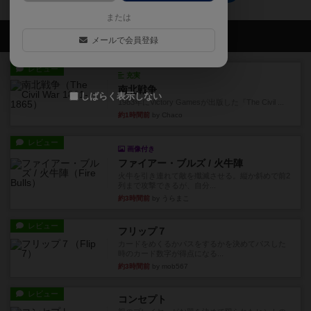
または
会員の新しい投稿
メールで会員登録
レビュー
充実
南北戦争
しばらく表示しない
1983年にVictory Gamesが出版した『The Civil ...
約1時間前
by Chaco
レビュー
画像付き
ファイアー・ブルズ / 火牛陣
火牛を引き連れて敵を殲滅させる。縦か斜めで前2
列まで攻撃できるが、自分...
約3時間前
by うらまこ
レビュー
フリップ７
カードをめくるかパスをするかを決めてパスした
時のカード数字が得点になる...
約3時間前
by mob567
レビュー
コンセプト