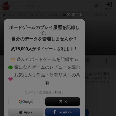
ログイン
閉じる
ボドゲーマTOP
ボードゲームの検索
クーポンクリッパー
掲示板
ボードゲームのプレイ履歴を記録し
て、
クーポンクリッパー
自分のデータを管理しませんか？
0件の掲示板
約75,000人
がボドゲーマを利用中！
遊んだボードゲームを記録する
トップ
画像
動画
レビュー
カフェ
気になるゲームのレビューを読む
ログインするとクーポンクリッパーに関する掲示板の作成やコメントの書き
お気に入り作品・所有リストの共
込みが出来るようになります。ルールの疑問やエラッタ情報、マニュアルで
は判断し辛い曖昧な表記等について会員同士で自由にコミュニケーションを
有
とることが出来ます。
ログイン / 会員登録（10秒）
ログイン/無料会員登録
Google
X
Apple
Facebook
クーポンクリッパーのトップに戻る