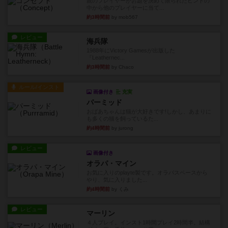
親のプレイヤーがお題を決めて限られたヒントの
中から他のプレイヤーに当て...
約3時間前
by mob567
レビュー
海兵隊
1988年にVictory Gamesが出版した
『Leathernec...
約3時間前
by Chaco
ルール/インスト
画像付き
充実
パーミッド
おばあちゃんは猫が大好きです!しかし、あまりに
も多くの猫を飼っているた...
約4時間前
by jurong
レビュー
画像付き
オラパ・マイン
お気に入りのplayte製です。オラパスペースから
やり、気に入りました...
約4時間前
by くみ
レビュー
マーリン
４人プレイ。インスト1時間プレイ2時間半。結構