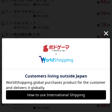
モズビ－ズ・レイダ－ズ
94
PT
紹介文あり
1件の投稿
テンプテーション
79
PT
紹介文なし
2件の投稿
インドネシア
78
PT
紹介文あり
2件の投稿
宵と暁の呪文書
75
PT
紹介文あり
8件の投稿
リスボン・トラム 28
73
PT
紹介文あり
9件の投稿
アマナイト
73
PT
紹介文なし
1件の投稿
ブラヴェスト
66
PT
紹介文なし
1件の投稿
スペクタキュラー
60
PT
紹介文なし
1件の投稿
スモールワールド
59
PT
紹介文あり
13件の投稿
ギャンブラー
58
PT
紹介文なし
2件の投稿