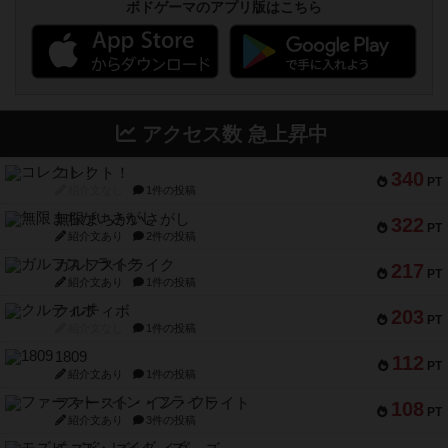
ボドゲーマのアプリ版はこちら
アクセス数 急上昇中
コレクト！
340
PT
紹介文なし
1件の投稿
無限まちがいさがし
322
PT
紹介文あり
2件の投稿
ガルフストライク
217
PT
紹介文あり
1件の投稿
クルティボ
203
PT
紹介文なし
1件の投稿
1809
112
PT
紹介文あり
1件の投稿
ファースト・イン・フライト
108
PT
紹介文あり
3件の投稿