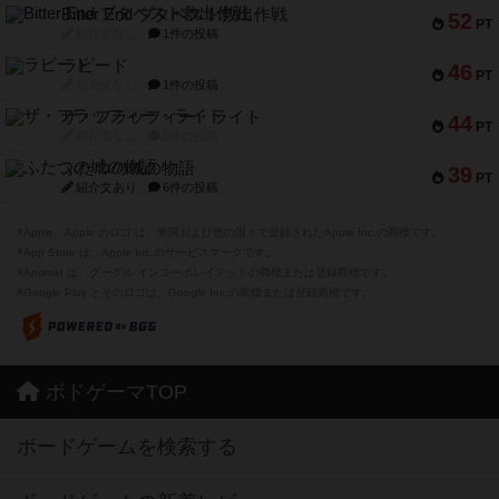
Bitter End ブタペスト救出作戦
52
PT
紹介文なし
1件の投稿
ラピード
46
PT
紹介文なし
1件の投稿
ザ・フラッフィー・ライト
44
PT
紹介文なし
0件の投稿
ふたつの城の物語
39
PT
紹介文あり
6件の投稿
※Apple、Apple のロゴ は、米国および他の国々で登録されたApple Inc.の商標です。
※App Store は、Apple Inc.のサービスマークです。
※Android は、グーグル インコーポレイテッドの商標または登録商標です。
※Google Play とそのロゴは、Google Inc.の商標または登録商標です。
ボドゲーマTOP
ボードゲームを検索する