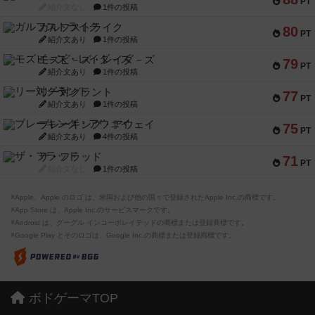
PT
紹介文なし
1件の投稿
ガルフストライク
80
PT
紹介文あり
1件の投稿
モズビ－ズ・レイダ－ズ
79
PT
紹介文あり
1件の投稿
リー対グラント
77
PT
紹介文あり
1件の投稿
ブレーキング・アウェイ
75
PT
紹介文あり
4件の投稿
ザ・フラッド
71
PT
紹介文なし
1件の投稿
※Apple、Apple のロゴ は、米国および他の国々で登録されたApple Inc.の商標です。
※App Store は、Apple Inc.のサービスマークです。
※Android は、グーグル インコーポレイテッドの商標または登録商標です。
※Google Play とそのロゴは、Google Inc.の商標または登録商標です。
ボドゲーマTOP