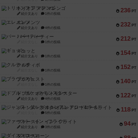
トリオンフ ア マレンゴ
236
PT
紹介文あり
1件の投稿
エレメンツ
232
PT
紹介文あり
4件の投稿
バー！パーティー
212
PT
紹介文なし
1件の投稿
ギョッと
154
PT
紹介文あり
1件の投稿
クルティボ
152
PT
紹介文なし
1件の投稿
ブラヴェスト
140
PT
紹介文なし
1件の投稿
ドブル：ポケットモンスター
122
PT
紹介文あり
4件の投稿
ジャンヌ・ダルク-オルレアン ドロー＆ライト
118
PT
紹介文なし
5件の投稿
ファースト・イン・フライト
94
PT
紹介文あり
3件の投稿
ダイススローン
88