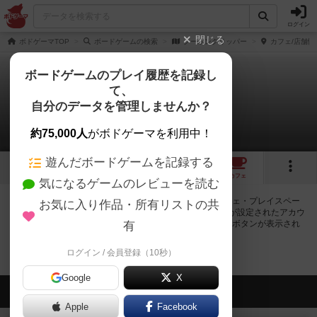
ログイン
閉じる
ボドゲーマTOP
ボードゲームの検索
クーポンクリッパー
カフェ/店舗情
ボードゲームのプレイ履歴を記録し
て、
クーポンクリッパー
自分のデータを管理しませんか？
0店のカフェ/スペースが提供中
約75,000人
がボドゲーマを利用中！
遊んだボードゲームを記録する
トップ
画像
動画
レビュー
カフェ
気になるゲームのレビューを読む
クーポンクリッパーで遊ぶことができるボードゲームカフェ・プレイスペー
お気に入り作品・所有リストの共
スが0店登録されています。公開プロフィールの都道府県が設定されたアカウ
ントでログインすると、同じ都道府県内の店舗に絞り込むボタンが表示され
有
ます。
ログイン / 会員登録（10秒）
Google
X
会員の新しい投稿
Apple
Facebook