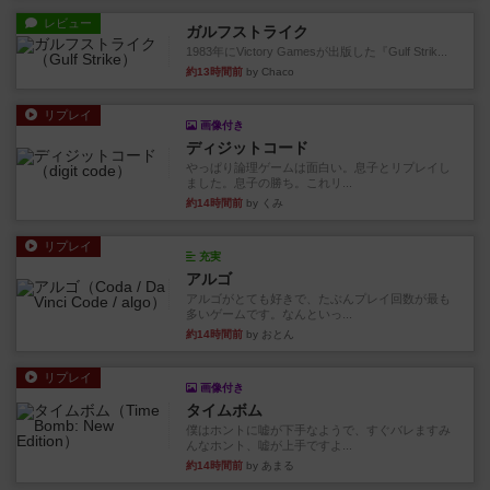
レビュー
ガルフストライク
1983年にVictory Gamesが出版した『Gulf Strik...
約13時間前
by Chaco
リプレイ
画像付き
ディジットコード
やっぱり論理ゲームは面白い。息子とリプレイし
ました。息子の勝ち。これリ...
約14時間前
by くみ
リプレイ
充実
アルゴ
アルゴがとても好きで、たぶんプレイ回数が最も
多いゲームです。なんといっ...
約14時間前
by おとん
リプレイ
画像付き
タイムボム
僕はホントに嘘が下手なようで、すぐバレますみ
んなホント、嘘が上手ですよ...
約14時間前
by あまる