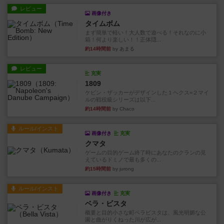
レビュー
画像付き
タイムボム
まず簡単で軽い！大人数で遊べる！それなのに小
箱！何より楽しい！！正体隠...
約14時間前
by あまる
レビュー
充実
1809
ケビン・ザッカーがデザインした１ヘクス=２マイ
ルの戦役級シリーズは以下...
約14時間前
by Chaco
ルール/インスト
画像付き
充実
クマタ
ゲームの目的ゲーム終了時にあなたのクランの見
えているドミノで最も多くの...
約15時間前
by jurong
ルール/インスト
画像付き
充実
ベラ・ビスタ
概要と目的小さな町ベラビスタは、風光明媚な公
園と曲がりくねった川が広が...