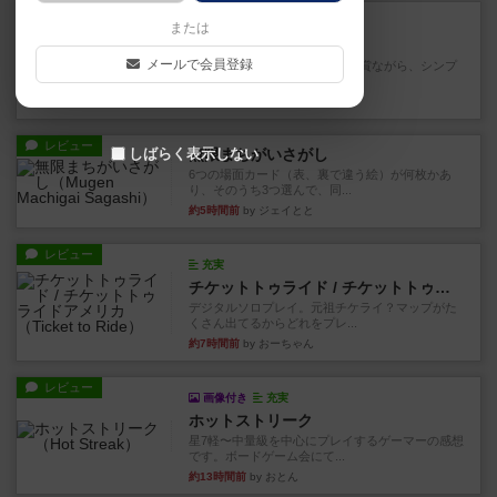
レビュー
充実
または
花火
メールで会員登録
ずっと前のドイツ年間ゲーム大賞ながら、シンプ
ルで簡単な小ゲームで今でも...
約3時間前
by tamio
レビュー
しばらく表示しない
無限まちがいさがし
6つの場面カード（表、裏で違う絵）が何枚かあ
り、そのうち3つ選んで、同...
約5時間前
by ジェイとと
レビュー
充実
チケットトゥライド / チケットトゥライドアメリカ
デジタルソロプレイ。元祖チケライ？マップがた
くさん出てるからどれをプレ...
約7時間前
by おーちゃん
レビュー
画像付き
充実
ホットストリーク
星7軽〜中量級を中心にプレイするゲーマーの感想
です。ボードゲーム会にて...
約13時間前
by おとん