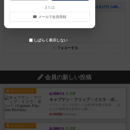
[NEW] 【スタッフ企画】ゴリラ人狼プレイ会（2020年11月27日 14時27分）
または
メールで会員登録
遊べるボードゲーム
1586個
名古屋の中心部・大須商店街内でアクセス抜群!
しばらく表示しない
フォローする
会員の新しい投稿
ルール/インスト
画像付き
充実
キャプテン・フリップ：イスラ・ボンバ
イスラ・ボンバを探しに出航!潜水艦を装備し、あ
なたの乗組員を監獄から解...
約1時間前
by jurong
ルール/インスト
画像付き
充実