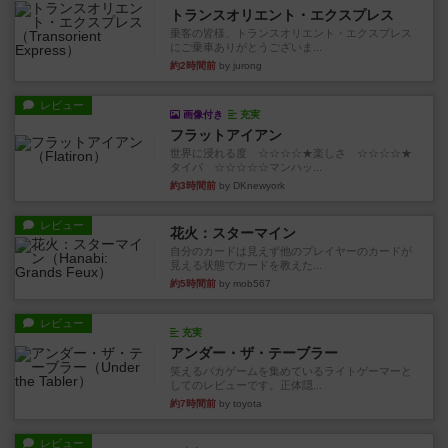
トランスオリエント・エクスプレス
乗客の皆様、トランスオリエント・エクスプレス
にご乗車ありがとうございま...
約2時間前
by jurong
レビュー
画像付き
充実
フラットアイアン
世界に浸れる度 ☆☆☆☆★楽しさ ☆☆☆☆★
タイパ ☆☆☆☆☆マンハッ...
約3時間前
by DKnewyork
レビュー
花火：スターマイン
自分のカードは見えず他のプレイヤーのカードが
見える状態でカードを教えた...
約5時間前
by mob567
レビュー
充実
アンダー・ザ・テーブラー
笑えるバカゲームを集めているライトゲーマーと
してのレビューです。正体隠...
約7時間前
by toyota
レビュー