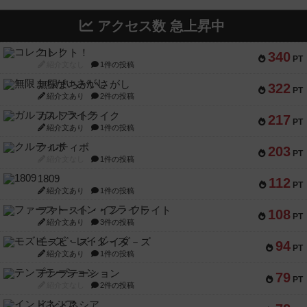
アクセス数 急上昇中
コレクト！
340
PT
紹介文なし
1件の投稿
無限まちがいさがし
322
PT
紹介文あり
2件の投稿
ガルフストライク
217
PT
紹介文あり
1件の投稿
クルティボ
203
PT
紹介文なし
1件の投稿
1809
112
PT
紹介文あり
1件の投稿
ファースト・イン・フライト
108
PT
紹介文あり
3件の投稿
モズビ－ズ・レイダ－ズ
94
PT
紹介文あり
1件の投稿
テンプテーション
79
PT
紹介文なし
2件の投稿
インドネシア