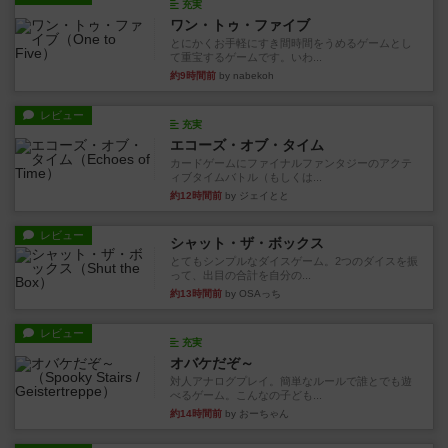
充実
ワン・トゥ・ファイブ
とにかくお手軽にすき間時間をうめるゲームとし
て重宝するゲームです。いわ...
約9時間前
by nabekoh
レビュー
充実
エコーズ・オブ・タイム
カードゲームにファイナルファンタジーのアクテ
ィブタイムバトル（もしくは...
約12時間前
by ジェイとと
レビュー
シャット・ザ・ボックス
とてもシンプルなダイスゲーム。2つのダイスを振
って、出目の合計を自分の...
約13時間前
by OSAっち
レビュー
充実
オバケだぞ～
対人アナログプレイ。簡単なルールで誰とでも遊
べるゲーム。こんなの子ども...
約14時間前
by おーちゃん