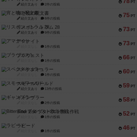
78
PT
紹介文あり
2件の投稿
宵と暁の呪文書
75
PT
紹介文あり
8件の投稿
リスボン・トラム 28
73
PT
紹介文あり
9件の投稿
アマナイト
73
PT
紹介文なし
1件の投稿
ブラヴェスト
66
PT
紹介文なし
1件の投稿
スペクタキュラー
60
PT
紹介文なし
1件の投稿
スモールワールド
59
PT
紹介文あり
13件の投稿
ギャンブラー
58
PT
紹介文なし
2件の投稿
Bitter End ブタペスト救出作戦
52
PT
紹介文なし
1件の投稿
ラピード
46
PT
紹介文なし
1件の投稿