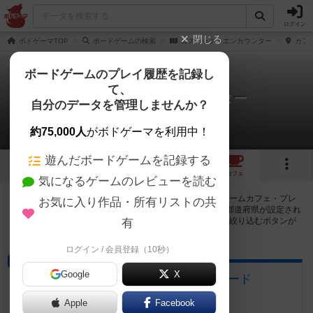
ログイン
閉じる
ボドゲーマTOP
ボードゲームの検索
コズミック・エンカウンター
カフェ
ボードゲームのプレイ履歴を記録し
て、
コズミック・エンカウンター
自分のデータを管理しませんか？
1店のカフェ/スペースが提供中
約75,000人
がボドゲーマを利用中！
遊んだボードゲームを記録する
2
1
1
トップ
画像
動画
レビュー
カフェ
気になるゲームのレビューを読む
コズミック・エンカウンターで遊ぶことができるボードゲームカフェ・プレ
お気に入り作品・所有リストの共
イスペースが1店登録されています。公開プロフィールの都道府県が設定され
たアカウントでログインすると、同じ都道府県内の店舗に絞り込むボタンが
有
表示されます。
ログイン / 会員登録（10秒）
ボードゲームカフェ
Google
X
ボードゲームカフェ・ボードボード
愛知県名古屋市中区大須3-38-13
Apple
Facebook