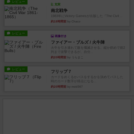
レビュー
充実
南北戦争
1983年にVictory Gamesが出版した『The Civil ...
約18時間前
by Chaco
レビュー
画像付き
ファイアー・ブルズ / 火牛陣
火牛を引き連れて敵を殲滅させる。縦か斜めで前2
列まで攻撃できるが、自分...
約20時間前
by うらまこ
レビュー
フリップ７
カードをめくるかパスをするかを決めてパスした
時のカード数字が得点になる...
約20時間前
by mob567