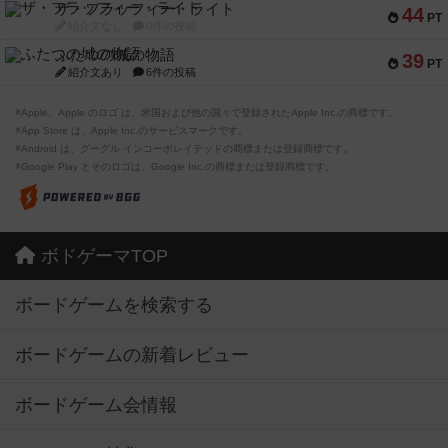
ザ・フラッフィー・ライト
44
PT
紹介文なし
0件の投稿
ふたつの城の物語
39
PT
紹介文あり
6件の投稿
※Apple、Apple のロゴ は、米国および他の国々で登録されたApple Inc.の商標です。
※App Store は、Apple Inc.のサービスマークです。
※Android は、グーグル インコーポレイテッドの商標または登録商標です。
※Google Play とそのロゴは、Google Inc.の商標または登録商標です。
ボドゲーマTOP
ボードゲームを検索する
ボードゲームの新着レビュー
ボードゲーム会情報